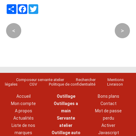
Partager
Facebook
Twitter
<
>
Composeur servante atelier
Rechercher
Mentions
légales
CGV
Politique de confidentialité
Livraison
Accueil
Outillage
Bons plans
Mon compte
Outillages a
Contact
A propos
main
Mot de passe
Actualités
Servante
perdu
Liste de nos
atelier
Activer
marques
Outillage auto
Javascript