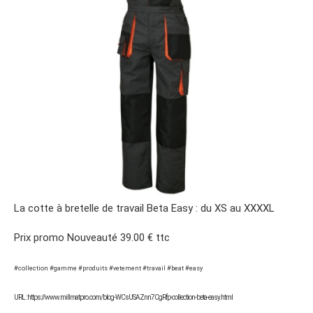
La cotte à bretelle de travail Beta Easy : du XS au XXXXL
Prix promo Nouveauté 39.00 € ttc
#collection #gamme #produits #vetement #travail #beat #easy
URL : https://www.millmatpro.com/blog-WCsUSAZnn7CgRfp-collection-beta-easy.html