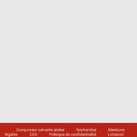
Composeur servante atelier
Rechercher
Mentions
légales
CGV
Politique de confidentialité
Livraison