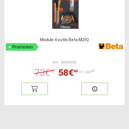
Module 4 outils Beta M292
Promotion
Ref : 024500292
73€
58€
50
80
00
HT:49€