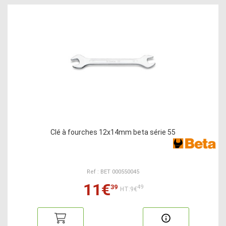
Clé à fourches 12x14mm beta série 55
Ref : BET 000550045
11€
39
49
HT:9€