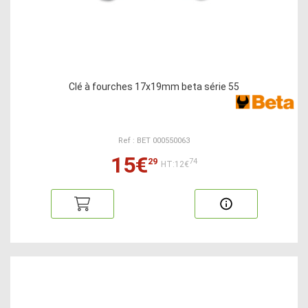
Clé à fourches 17x19mm beta série 55
Ref : BET 000550063
15€
29
74
HT:12€