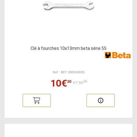
Clé à fourches 10x13mm beta série 55
Ref : BET 000550035
10€
30
58
HT:8€