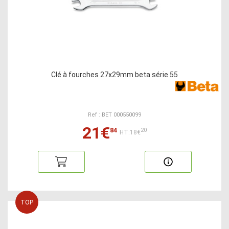
Clé à fourches 27x29mm beta série 55
Ref : BET 000550099
21€
84
20
HT:18€
TOP