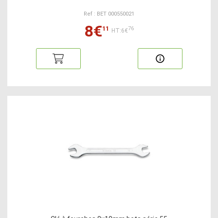
Ref : BET 000550021
8€
11
76
HT:6€