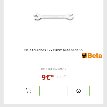
Clé à fourches 12x13mm beta série 55
Ref : BET 000550042
9€
98
32
HT:8€