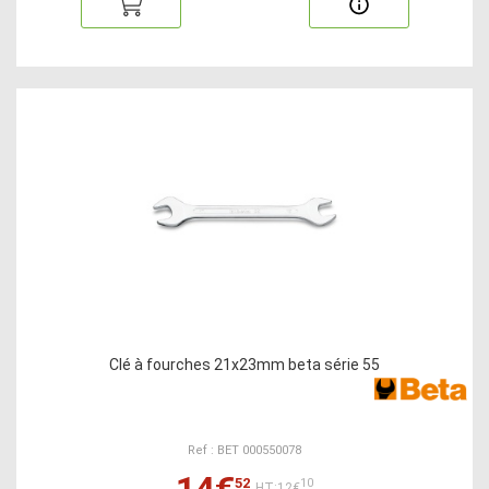
Clé à fourches 21x23mm beta série 55
Ref : BET 000550078
14€
52
10
HT:12€