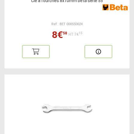
Clé à fourches 8x10mm beta série 55
Ref : BET 000550024
8€
58
15
HT:7€