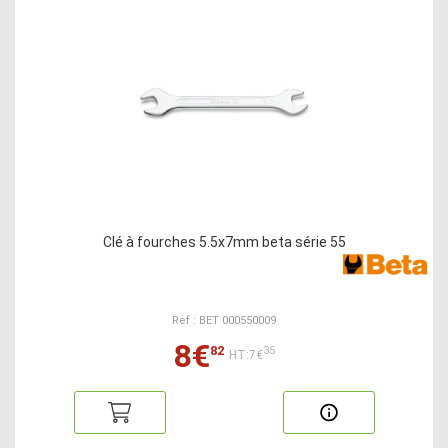
Clé à fourches 5.5x7mm beta série 55
Ref : BET 000550009
8€
82
35
HT:7€