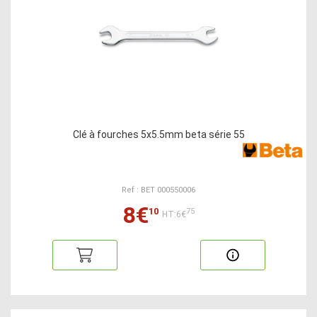
Clé à fourches 5x5.5mm beta série 55
Ref : BET 000550006
8€
10
75
HT:6€