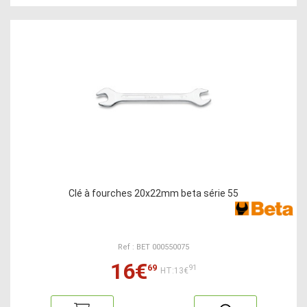
Clé à fourches 20x22mm beta série 55
Ref : BET 000550075
16€
69
91
HT:13€