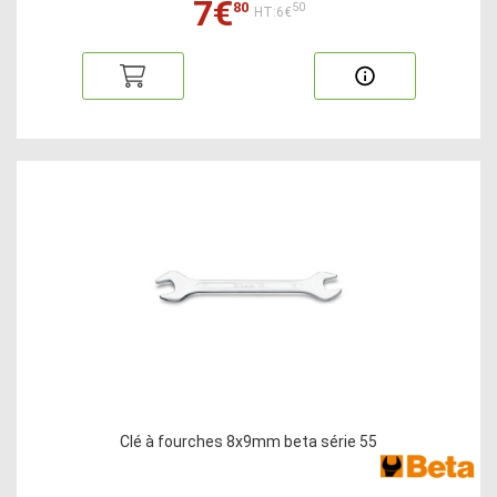
7€
80
50
HT:6€
Clé à fourches 8x9mm beta série 55