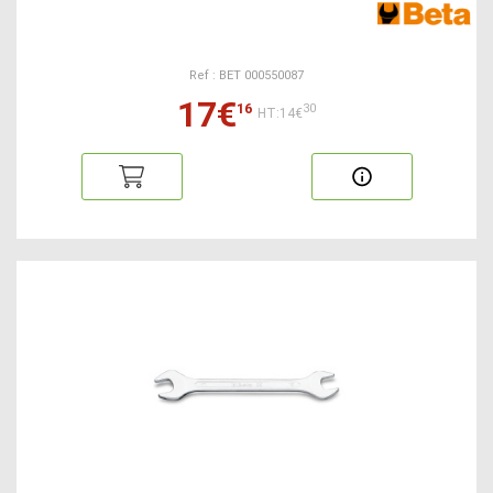
Ref : BET 000550087
17€
16
30
HT:14€