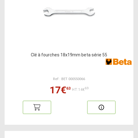
Clé à fourches 18x19mm beta série 55
Ref : BET 000550066
17€
63
69
HT:14€