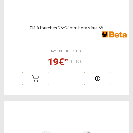
Clé à fourches 25x28mm beta série 55
Ref : BET 000550096
19€
32
10
HT:16€