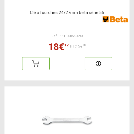
Clé à fourches 24x27mm beta série 55
Ref : BET 000550090
18€
12
10
HT:15€