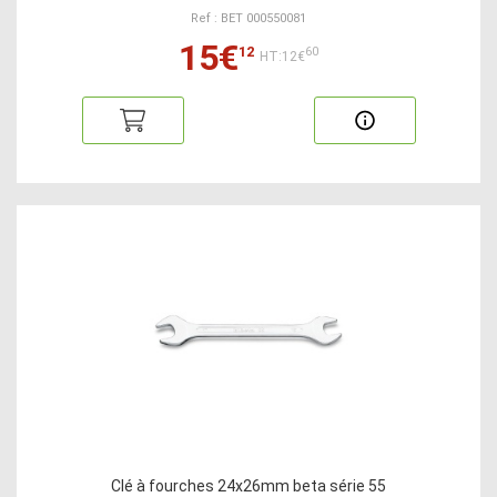
Ref : BET 000550081
15€
12
60
HT:12€
Clé à fourches 24x26mm beta série 55