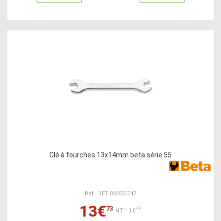
Clé à fourches 13x14mm beta série 55
Ref : BET 000550047
13€
73
44
HT:11€