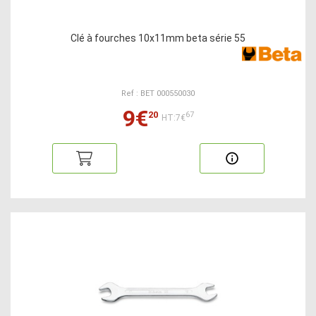
Clé à fourches 10x11mm beta série 55
Ref : BET 000550030
9€
20
67
HT:7€