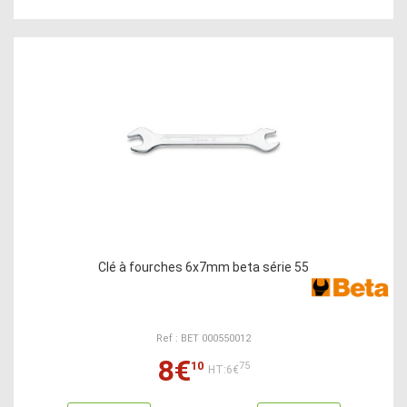
Clé à fourches 6x7mm beta série 55
Ref : BET 000550012
8€
10
75
HT:6€