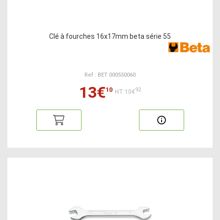
Clé à fourches 16x17mm beta série 55
Ref : BET 000550060
13€
10
92
HT:10€