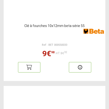
Clé à fourches 10x12mm beta série 55
Ref : BET 000550033
9€
98
32
HT:8€