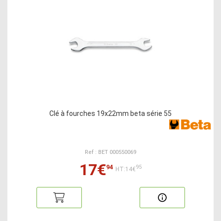
Clé à fourches 19x22mm beta série 55
Ref : BET 000550069
17€
94
95
HT:14€