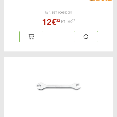
Ref : BET 000550054
12€
32
27
HT:10€