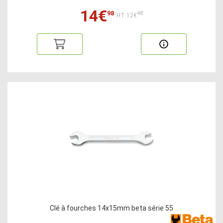
14€
98
48
HT:12€
Clé à fourches 14x15mm beta série 55