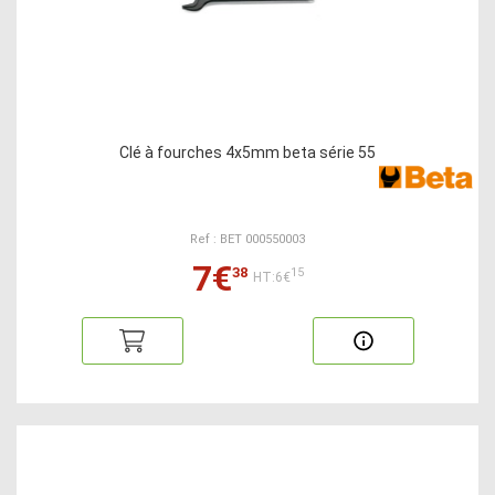
Clé à fourches 4x5mm beta série 55
Ref : BET 000550003
7€
38
15
HT:6€