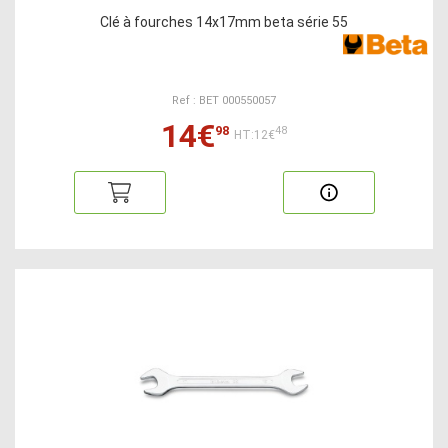
Clé à fourches 14x17mm beta série 55
Ref : BET 000550057
14€
98
48
HT:12€