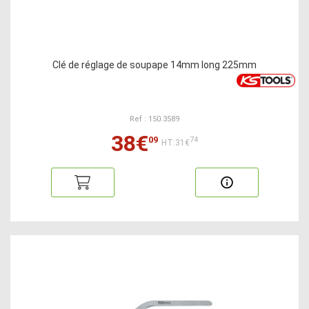
Clé de réglage de soupape 14mm long 225mm
Ref : 150.3589
38€
09
74
HT:31€