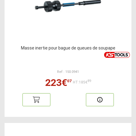
Masse inertie pour bague de queues de soupape
Ref : 150.0941
223€
07
89
HT:185€