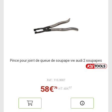
Pince pour joint de queue de soupape vw audi 2 soupapes
Ref : 115.3007
58€
76
97
HT:48€