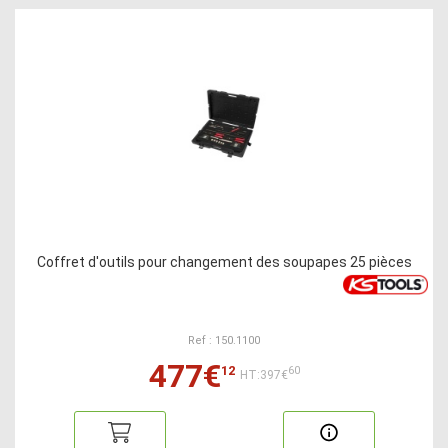
Coffret d'outils pour changement des soupapes 25 pièces
Ref : 150.1100
477€
12
60
HT:397€