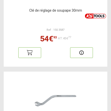
Clé de réglage de soupape 30mm
Ref : 150.3587
54€
93
77
HT:45€