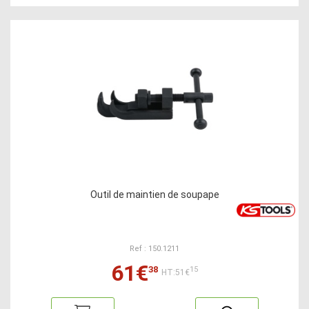
Outil de maintien de soupape
Ref : 150.1211
61€
38
15
HT:51€