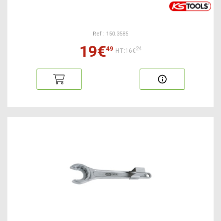
Ref : 150.3585
19€
49
24
HT:16€