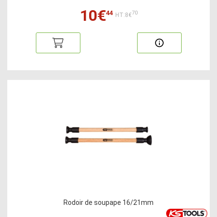
10€
44
70
HT:8€
Rodoir de soupape 16/21mm