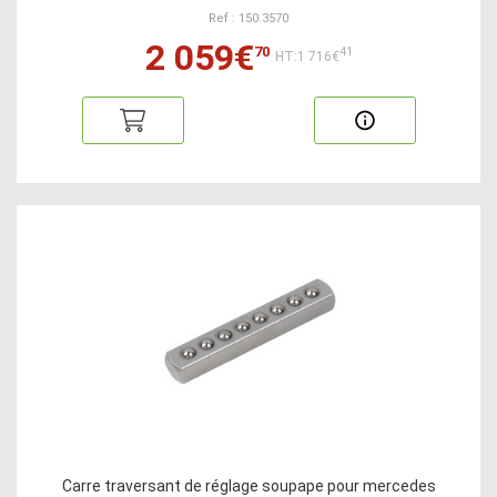
Ref : 150.3570
2 059€
70
41
HT:1 716€
Carre traversant de réglage soupape pour mercedes