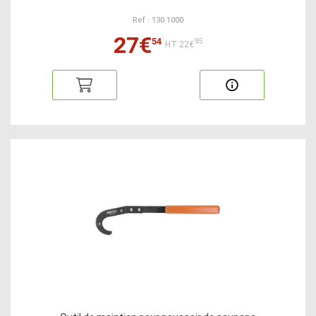
Ref : 130.1000
27€
54
95
HT:22€