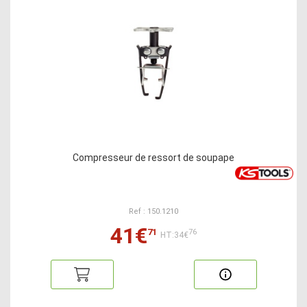
Compresseur de ressort de soupape
Ref : 150.1210
41€
71
76
HT:34€