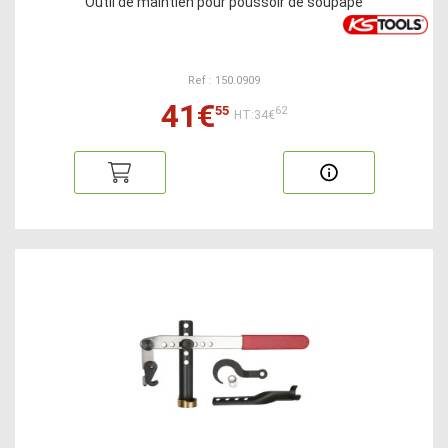
Outil de maintien pour poussoir de soupape
Ref : 150.0909
41€
55
62
HT:34€