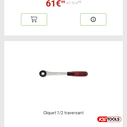
61€
99
66
HT:51€
Cliquet 1/2 traversant