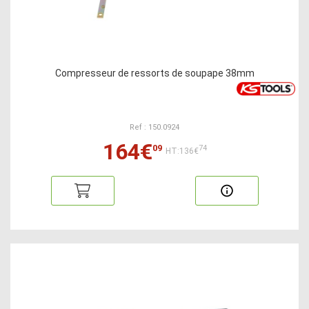
Compresseur de ressorts de soupape 38mm
Ref : 150.0924
164€
09
74
HT:136€