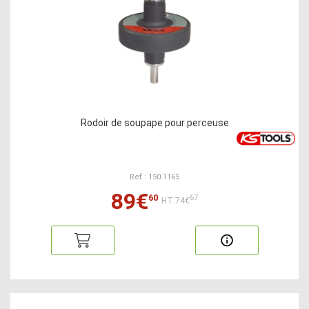
Rodoir de soupape pour perceuse
Ref : 150.1165
89€
60
67
HT:74€