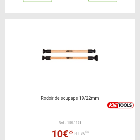
Rodoir de soupape 19/22mm
Ref : 150.1131
10€
25
54
HT:8€