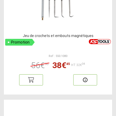
Jeu de crochets et embouts magnétiques
Promotion
Ref : 550.1080
56€
38€
96
45
04
HT:32€