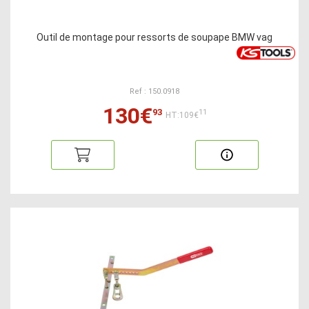
Outil de montage pour ressorts de soupape BMW vag
Ref : 150.0918
130€
93
11
HT:109€