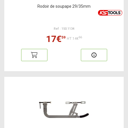
Rodoir de soupape 29/35mm
Ref : 150.1134
17€
59
66
HT:14€