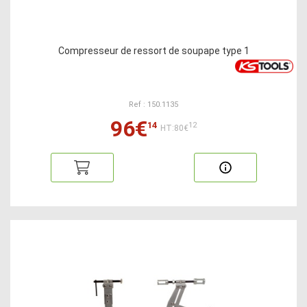
Compresseur de ressort de soupape type 1
Ref : 150.1135
96€
14
12
HT:80€