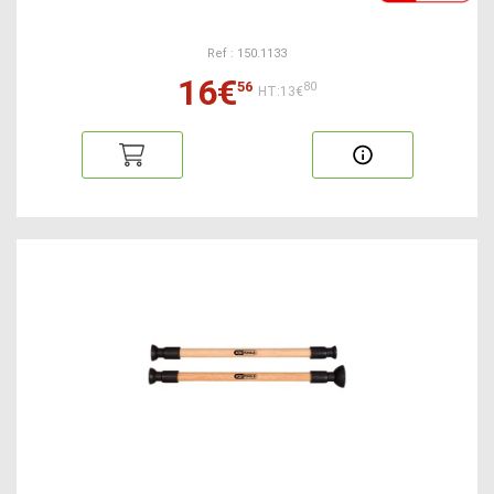
Ref : 150.1133
16€
56
80
HT:13€