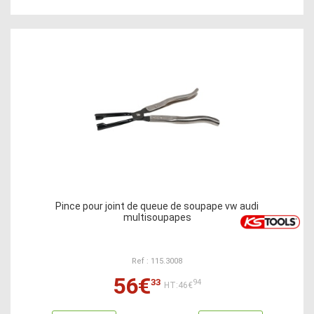
Pince pour joint de queue de soupape vw audi
multisoupapes
Ref : 115.3008
56€
33
94
HT:46€