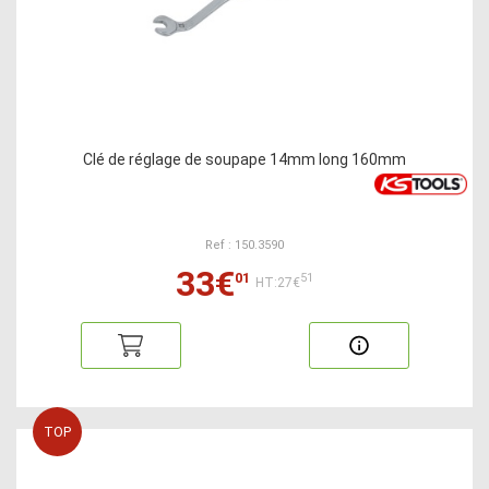
Clé de réglage de soupape 14mm long 160mm
Ref : 150.3590
33€
01
51
HT:27€
TOP