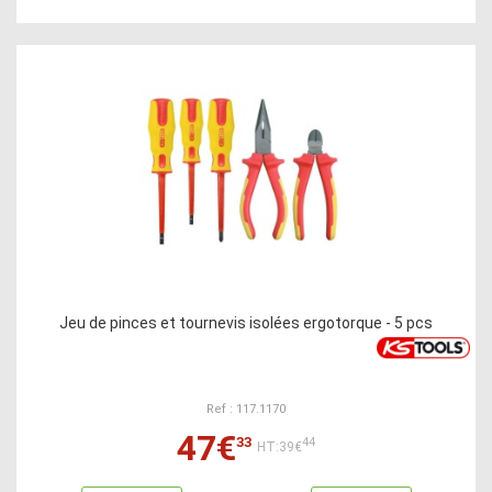
Jeu de pinces et tournevis isolées ergotorque - 5 pcs
Ref : 117.1170
47€
33
44
HT:39€