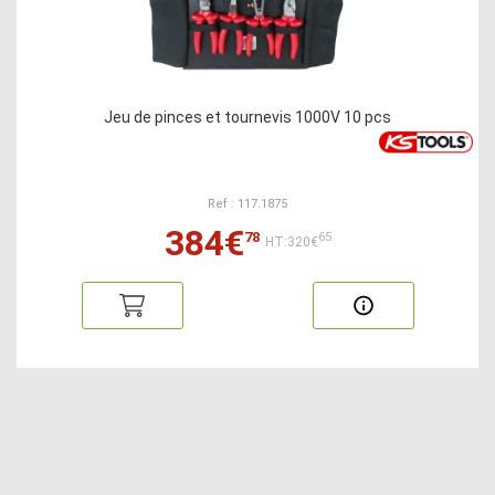
Jeu de pinces et tournevis 1000V 10 pcs
Ref : 117.1875
384€
78
65
HT:320€