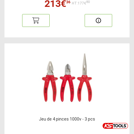
213€
36
80
HT:177€
Jeu de 4 pinces 1000v - 3 pcs