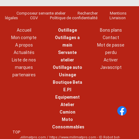
Composeur servante atelier
Rechercher
Mentions
légales
CGV
Politique de confidentialité
Livraison
Accueil
Outillage
Bons plans
Mon compte
Outillages a
Contact
A propos
main
Mot de passe
Actualités
Servante
perdu
Liste de nos
atelier
Activer
marques
Outillage auto
Javascript
partenaires
Usinage
Boutique Beta
E.P.I
Equipement
Atelier
Camion
Moto
Consommables
TOP
Millmatpro.com / https://www.millmatpro.com - ID
Robot bot-