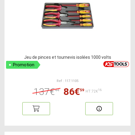
Jeu de pinces et tournevis isolées 1000 volts
Promotion
Ref : 117.1105
137€
86€
44
59
16
HT:72€