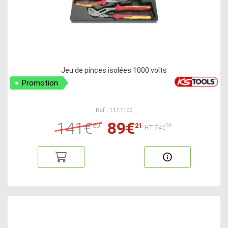
Jeu de pinces isolées 1000 volts
Promotion
Ref : 117.1100
141€
89€
60
21
34
HT:74€