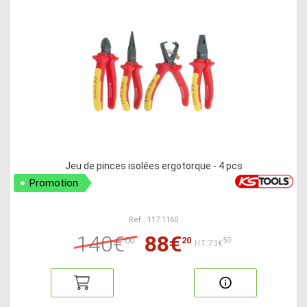
Jeu de pinces isolées ergotorque - 4 pcs
Promotion
Ref : 117.1160
140€
88€
00
20
50
HT:73€