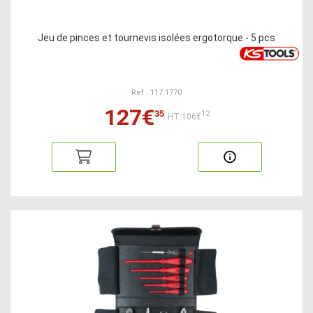
Jeu de pinces et tournevis isolées ergotorque - 5 pcs
Ref : 117.1770
127€
35
12
HT:106€