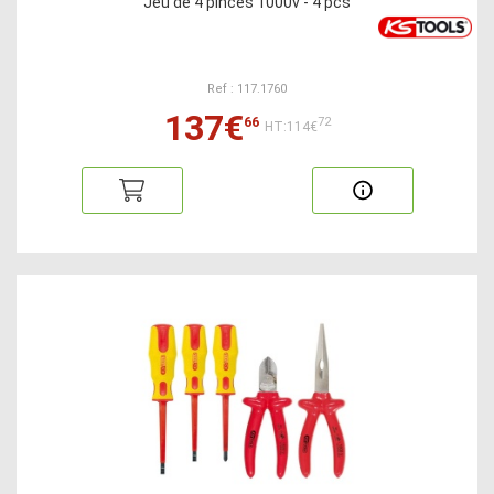
Jeu de 4 pinces 1000v - 4 pcs
Ref : 117.1760
137€
66
72
HT:114€