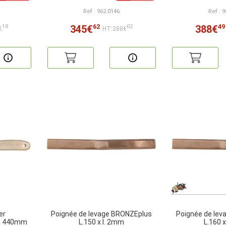
Ref : 962.0146
Ref : 
62
49
345€
388€
18
02
€
HT:288€
er
Poignée de levage BRONZEplus
Poignée de le
, 440mm
L.150 x l. 2mm
L.160 