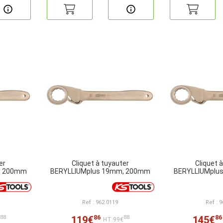
er
Cliquet à tuyauter
Cliquet 
, 200mm
BERYLLIUMplus 19mm, 200mm
BERYLLIUMplu
Ref : 962.0119
Ref : 
86
86
119€
145€
88
88
€
HT:99€