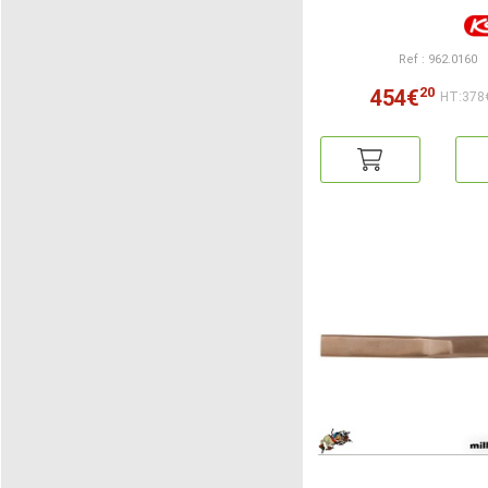
Ref : 962.0160
20
454€
HT:378