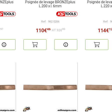
ONZEplus
Poignée de levage BRONZEplus
Poignée de le
L.200 x l. 6mm
L.220 
Ref : 962.0206
Ref : 
46
1
110€
114€
97
05
€
HT:92€