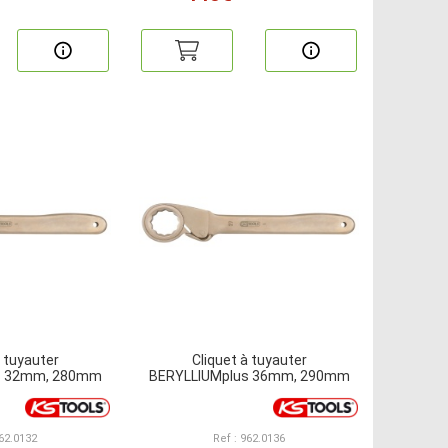
à tuyauter
Cliquet à tuyauter
s 32mm, 280mm
BERYLLIUMplus 36mm, 290mm
962.0132
Ref : 962.0136