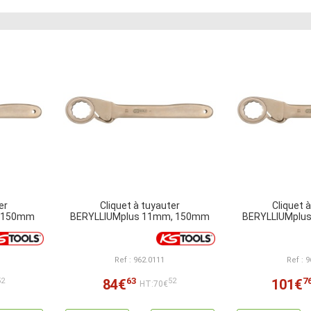
er
Cliquet à tuyauter
Cliquet 
, 150mm
BERYLLIUMplus 11mm, 150mm
BERYLLIUMplu
Ref : 962.0111
Ref : 
63
7
84€
101€
52
52
HT:70€