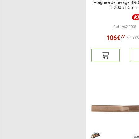
Poignée de levage BR
L.200 x l. 5mm
Ref : 962.0205
77
106€
HT:88