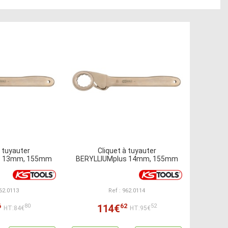
à tuyauter
Cliquet à tuyauter
s 13mm, 155mm
BERYLLIUMplus 14mm, 155mm
962.0113
Ref : 962.0114
6
62
114€
80
52
HT:84€
HT:95€