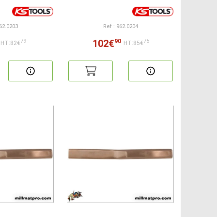
962.0203
Ref : 962.0204
90
102€
79
75
HT:82€
HT:85€