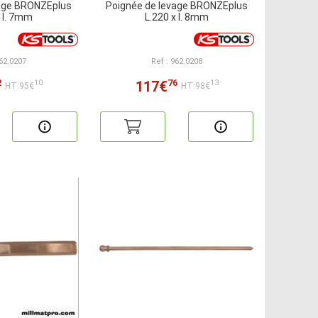
vage BRONZEplus
Poignée de levage BRONZEplus
x l. 7mm
L.220 x l. 8mm
962.0207
Ref : 962.0208
2
76
117€
10
13
HT:95€
HT:98€