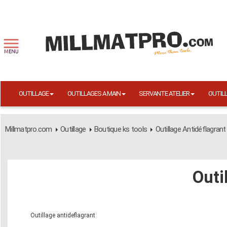
OUTILLAGE
OUTILLAGES A MAIN
SERVANTE ATELIER
OUTIL
Millmatpro.com
Outillage
Boutique ks tools
Outillage Antidéflagrant
Outi
Outillage antideflagrant