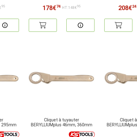
74
24
178€
208€
95
95
€
HT:148€
er
Cliquet à tuyauter
Cliquet 
, 295mm
BERYLLIUMplus 46mm, 360mm
BERYLLIUMplu