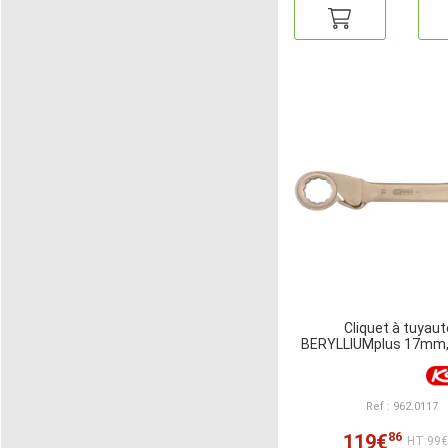
Cliquet à tuyaut
BERYLLIUMplus 17mm
Ref : 962.0117
86
119€
HT:99