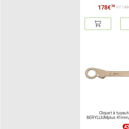
74
178€
HT:148
Cliquet à tuyaut
BERYLLIUMplus 41mm