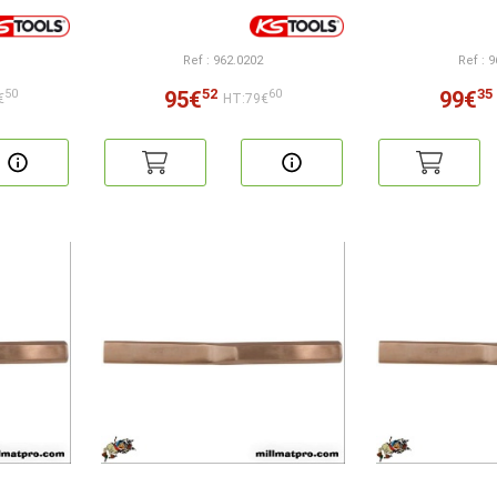
Ref : 962.0202
Ref : 
52
35
95€
99€
50
60
€
HT:79€