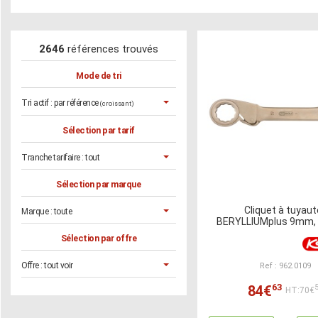
2646
références trouvés
Mode de tri
Tri actif :
par référence
(croissant)
Sélection par tarif
Tranche tarifaire :
tout
Sélection par marque
Cliquet à tuyaut
Marque :
toute
BERYLLIUMplus 9mm
Sélection par offre
Offre :
tout voir
Ref : 962.0109
63
84€
HT:70€