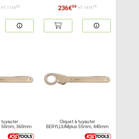
59
236€
53
16
HT:173€
HT:197€
à tuyauter
Cliquet à tuyauter
s 50mm, 360mm
BERYLLIUMplus 55mm, 440mm