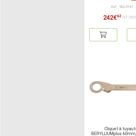
Ref : 962.0141
62
242€
HT:202
Cliquet à tuyaut
BERYLLIUMplus 60mm