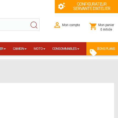
CONFIGURATEUR
SERVANTE D'ATELIER
Mon compte
Mon panier
0 Article
ER
CAMION
MOTO
CONSOMMABLES
BONS PLANS