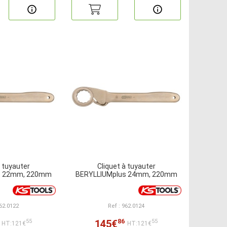
à tuyauter
Cliquet à tuyauter
s 22mm, 220mm
BERYLLIUMplus 24mm, 220mm
962.0122
Ref : 962.0124
86
145€
55
55
HT:121€
HT:121€