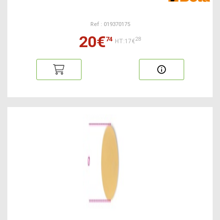
Ref : 019370175
20€
74
28
HT:17€