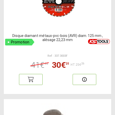
Disque diamant métaux-pvc-bois (AVR) diam. 125 mm ,
alésage 22,23 mm
Promotion
Ref : 337.3003F
41€
30€
44
31
26
HT:25€