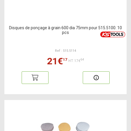
Disques de ponçage à grain 600 dia 75mm pour 515.5100. 10
pcs
Ref : 515.5114
21€
17
64
HT:17€