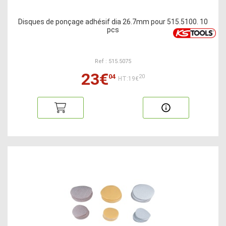
Disques de ponçage adhésif dia 26.7mm pour 515.5100. 10
pcs
Ref : 515.5075
23€
04
20
HT:19€