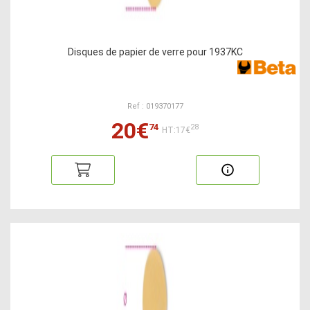
Disques de papier de verre pour 1937KC
Ref : 019370177
20€
74
28
HT:17€