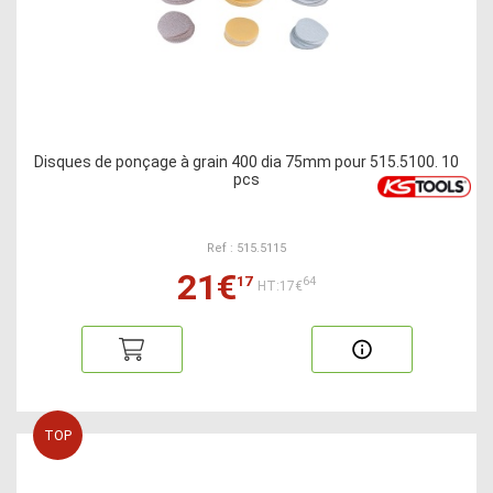
Disques de ponçage à grain 400 dia 75mm pour 515.5100. 10
pcs
Ref : 515.5115
21€
17
64
HT:17€
TOP