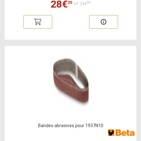
28€
20
50
HT:23€
Bandes abrasives pour 1937N10