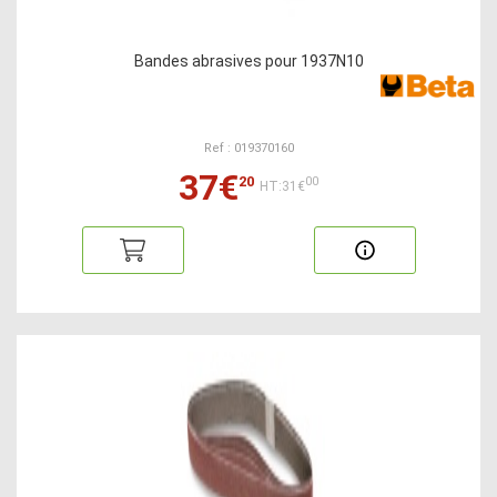
Bandes abrasives pour 1937N10
Ref : 019370160
37€
20
00
HT:31€