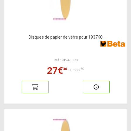
Disques de papier de verre pour 1937KC
Ref : 019370178
27€
36
80
HT:22€