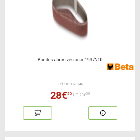
Bandes abrasives pour 1937N10
Ref : 019370146
28€
20
50
HT:23€