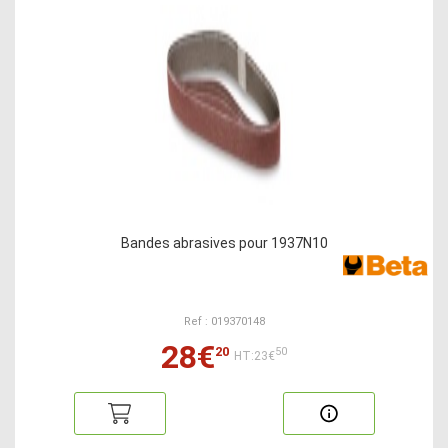
Bandes abrasives pour 1937N10
Ref : 019370148
28€
20
50
HT:23€