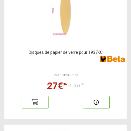
Disques de papier de verre pour 1937KC
Ref : 019370179
27€
36
80
HT:22€