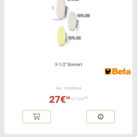
3-1/2" Bonnet
Ref : 019370164
27€
36
80
HT:22€