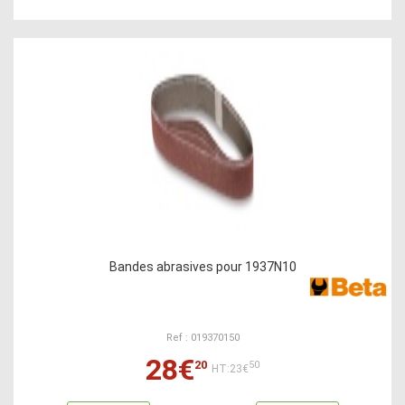
Bandes abrasives pour 1937N10
Ref : 019370150
28€
20
50
HT:23€