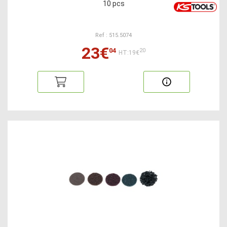
10 pcs
Ref : 515.5074
23€
04
20
HT:19€