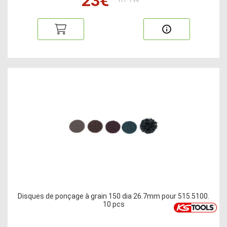
23€
HT:19€
Disques de ponçage à grain 150 dia 26.7mm pour 515.5100.
10 pcs