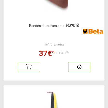
Bandes abrasives pour 1937N10
Ref : 019370162
37€
20
00
HT:31€