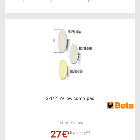
3-1/2" Yellow comp. pad
Ref : 019370166
27€
36
80
HT:22€