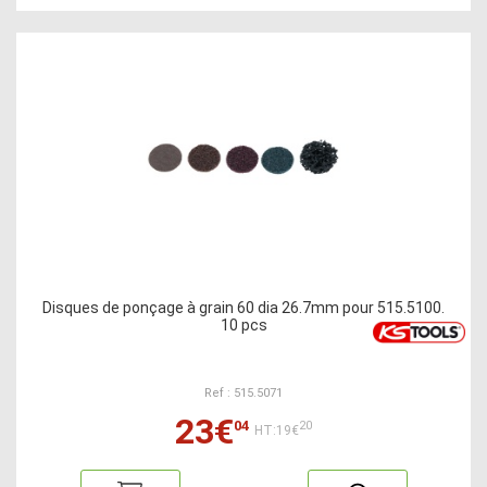
Disques de ponçage à grain 60 dia 26.7mm pour 515.5100.
10 pcs
Ref : 515.5071
23€
04
20
HT:19€