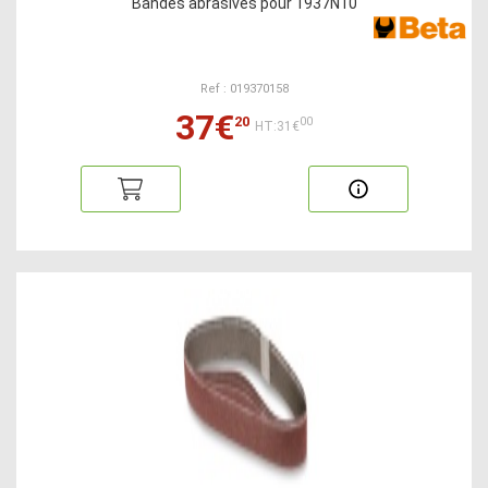
Bandes abrasives pour 1937N10
Ref : 019370158
37€
20
00
HT:31€