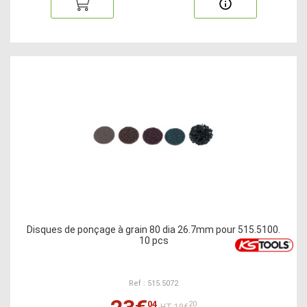
Disques de ponçage à grain 80 dia 26.7mm pour 515.5100.
10 pcs
Ref : 515.5072
04
20