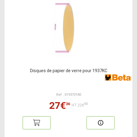
Disques de papier de verre pour 1937KC
Ref : 019370180
27€
36
80
HT:22€