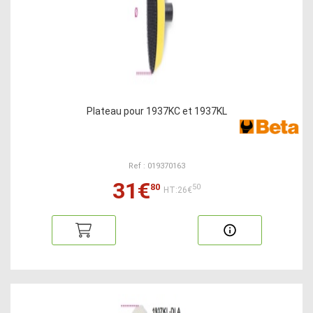
Plateau pour 1937KC et 1937KL
Ref : 019370163
31€
80
50
HT:26€