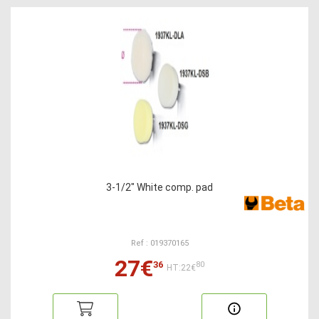
3-1/2" White comp. pad
Ref : 019370165
27€
36
80
HT:22€