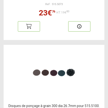
Ref : 515.5073
23€
76
80
HT:19€
Disques de ponçage à grain 300 dia 26.7mm pour 515.5100.