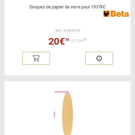
Disques de papier de verre pour 1937KC
Ref : 019370176
20€
74
28
HT:17€