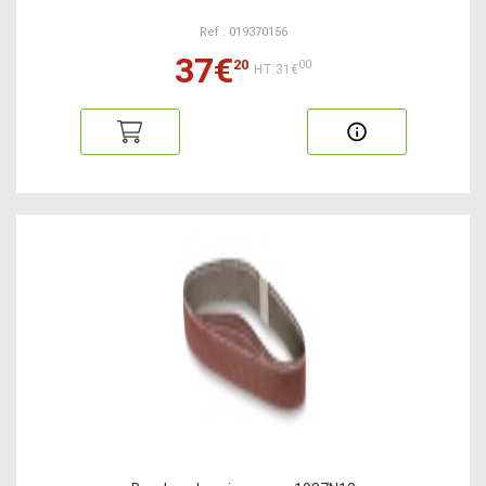
Ref : 019370156
37€
20
00
HT:31€