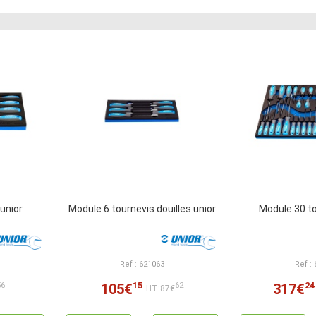
unior
Module 6 tournevis douilles unior
Module 30 to
Ref : 621063
Ref :
15
24
105€
317€
56
62
HT:87€