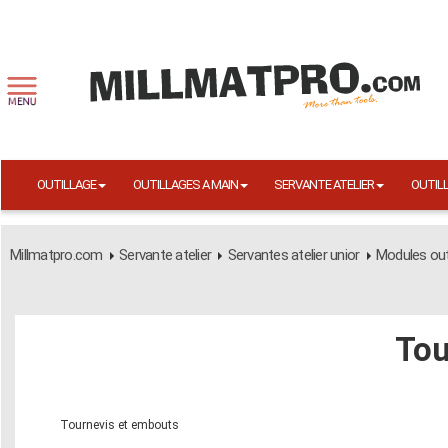
OUTILLAGE
OUTILLAGES A MAIN
SERVANTE ATELIER
OUTIL
Millmatpro.com
Servante atelier
Servantes atelier unior
Modules outi
Tou
Tournevis et embouts