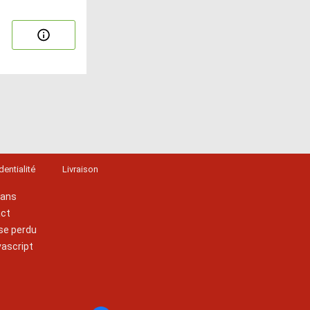
dentialité
Livraison
lans
act
se perdu
vascript