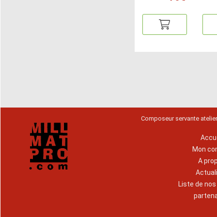
Composeur servante atelie
Accue
Mon co
A pro
Actual
Liste de no
parten