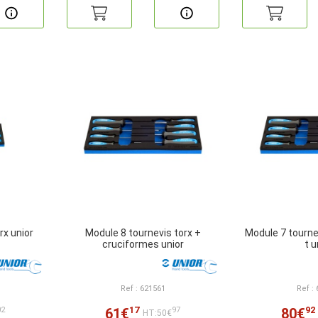
rx unior
Module 8 tournevis torx +
Module 7 tournev
cruciformes unior
t u
Ref : 621561
Ref :
17
92
61€
80€
02
97
HT:50€