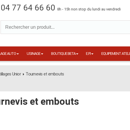
04 77 64 66 60
8h - 15h non stop du lundi au vendredi
LAGE AUTO
USINAGE
BOUTIQUE BETA
E.P.I
EQUIPEMENT ATELI
llages Unior
Tournevis et embouts
rnevis et embouts