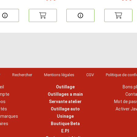
r
Rechercher
Mentions légales
CGV
Politique de confi
il
Outillage
Bons p
mpte
Outillages a main
Cont
pos
Servante atelier
Mot de pas
ités
Outillage auto
Activer Ja
s marques
Usinage
aires
Boutique Beta
E.P.I