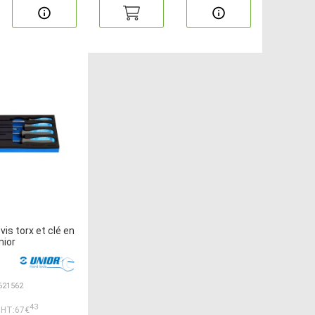
is torx et clé en
nior
 621562
43
HT:67€