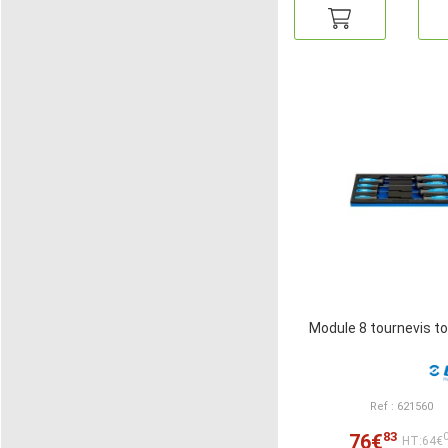
Module 8 tournevis to
Ref : 621560
83
76€
HT:64€