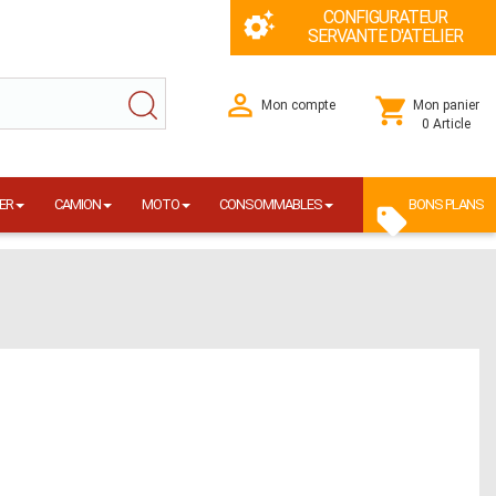
CONFIGURATEUR
SERVANTE D'ATELIER
Mon compte
Mon panier
0 Article
ER
CAMION
MOTO
CONSOMMABLES
BONS PLANS