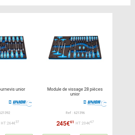
urnevis unior
Module de vissage 28 pièces
unior
 621392
Ref : 621396
61
245€
37
67
HT:264€
HT:204€