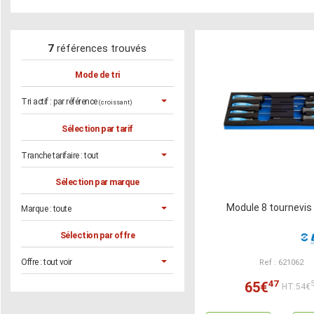
7
références trouvés
Mode de tri
Tri actif :
par référence
(croissant)
Sélection par tarif
Tranche tarifaire :
tout
Sélection par marque
Module 8 tournevis 
Marque :
toute
Sélection par offre
Offre :
tout voir
Ref : 621062
47
65€
HT:54€