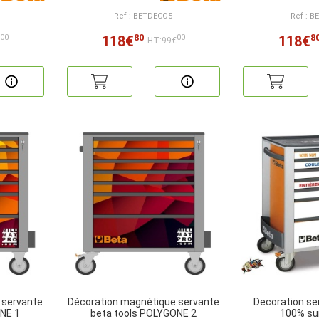
Ref : BETDECO5
Ref : 
80
8
118€
118€
00
00
€
HT:99€
 servante
Décoration magnétique servante
Decoration ser
NE 1
beta tools POLYGONE 2
100% su