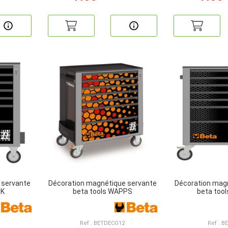
 servante
Décoration magnétique servante
Décoration mag
CK
beta tools WAPPS
beta too
Ref : BETDECO12
Ref : 