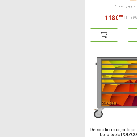
Ref : BETDECO4
80
118€
HT:99
Décoration magnétique
beta tools POLYGO