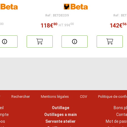
Ref : BETDECO9
Ref : B
80
56
118€
142€
00
00
€
HT:99€
r
Rechercher
Mentions légales
CGV
Politique de confi
il
Outillage
Bons p
mpte
Outillages a main
Cont
pos
Servante atelier
Mot de pas