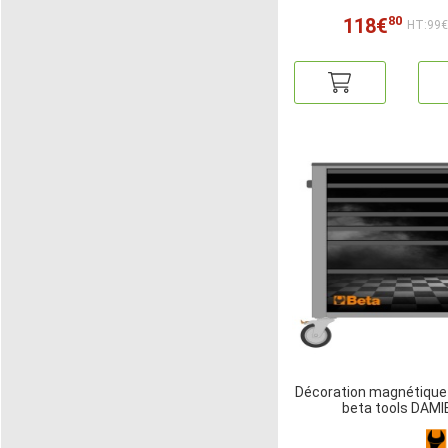
80
118€
HT:99
Décoration magnétique
beta tools DAMI