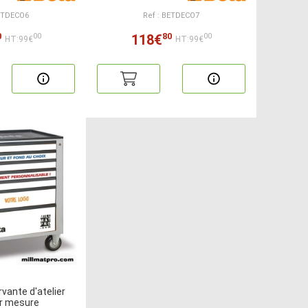
BETDECO6
Ref : BETDECO7
0
80
118€
00
00
HT:99€
HT:99€
vante d'atelier
r mesure