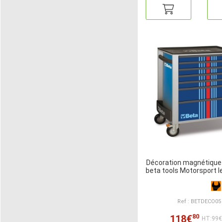
Décoration magnétique
beta tools Motorsport 
Ref : BETDECO05
80
118€
HT:99