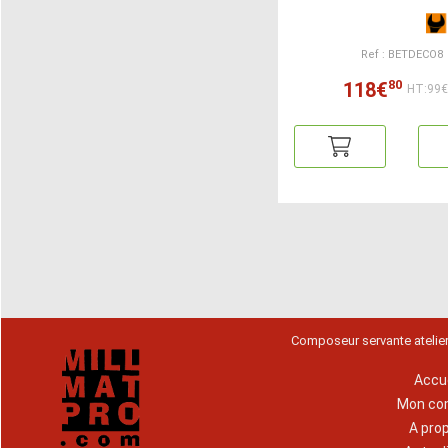
Ref : BETDECO8
80
118€
HT:99
Composeur servante atelie
Accue
Mon co
A pro