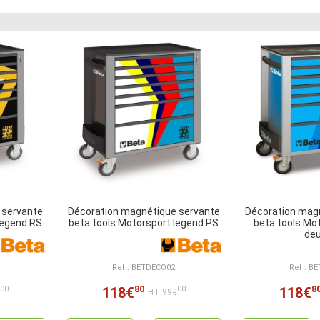
 servante
Décoration magnétique servante
Décoration mag
legend RS
beta tools Motorsport legend PS
beta tools Mo
de
Ref : BETDECO02
Ref : B
80
8
118€
118€
00
00
€
HT:99€