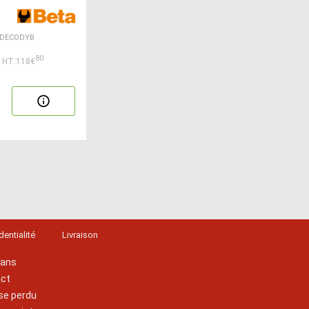
ETDECODYB
80
HT:118€
dentialité
Livraison
lans
act
se perdu