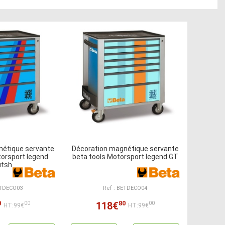
nétique servante
Décoration magnétique servante
torsport legend
beta tools Motorsport legend GT
utsh
ETDECO03
Ref : BETDECO04
0
80
118€
00
00
HT:99€
HT:99€