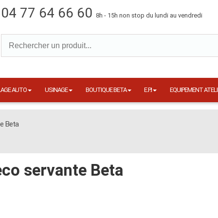
04 77 64 66 60
8h - 15h non stop du lundi au vendredi
LAGE AUTO
USINAGE
BOUTIQUE BETA
E.P.I
EQUIPEMENT ATELI
e Beta
co servante Beta