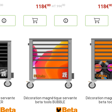
80
8
118€
118€
00
00
€
HT:99€
 servante
Décoration magnétique servante
Décoration mag
ER
beta tools BUBBLE
beta to