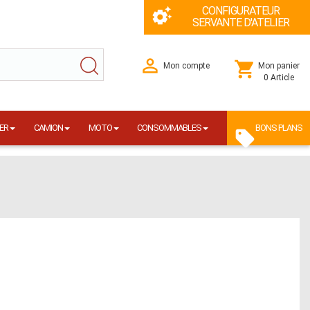
CONFIGURATEUR
SERVANTE D'ATELIER
Mon compte
Mon panier
0 Article
ER
CAMION
MOTO
CONSOMMABLES
BONS PLANS