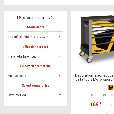
19
références trouvés
Mode de tri
Tri actif :
par référence
(croissant)
Sélection par tarif
Tranche tarifaire :
tout
Sélection par marque
Décoration magnétique
Marque :
toute
beta tools Motorsport 
Sélection par offre
Offre :
tout voir
Ref : BETDECO01
80
118€
HT:99