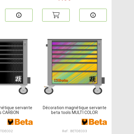
nétique servante
Décoration magnétique servante
ls CARBON
beta tools MULTI COLOR
BETDECO2
Ref : BETDECO3