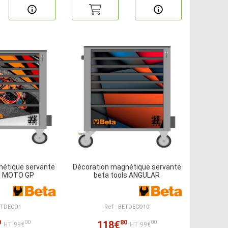
nétique servante
Décoration magnétique servante
ls MOTO GP
beta tools ANGULAR
BETDECO1
Ref : BETDECO10
0
80
118€
00
00
HT:99€
HT:99€