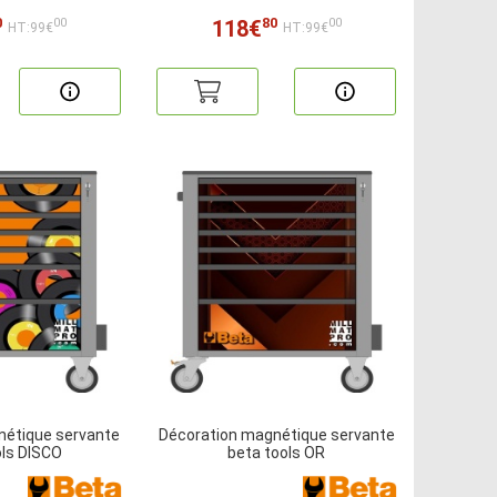
0
80
118€
00
00
HT:99€
HT:99€
nétique servante
Décoration magnétique servante
ols DISCO
beta tools OR