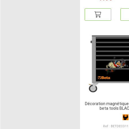
Décoration magnétique
beta tools BLA
Ref : BETDECO11