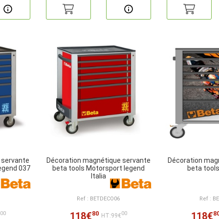
 servante
Décoration magnétique servante
Décoration mag
legend 037
beta tools Motorsport legend
beta too
Italia
Ref : BETDECO06
Ref : 
80
8
118€
118€
00
00
€
HT:99€