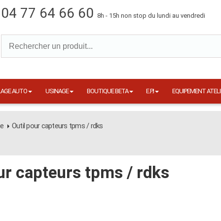
04 77 64 66 60
8h - 15h non stop du lundi au vendredi
LAGE AUTO
USINAGE
BOUTIQUE BETA
E.P.I
EQUIPEMENT ATELI
e
Outil pour capteurs tpms / rdks
ur capteurs tpms / rdks