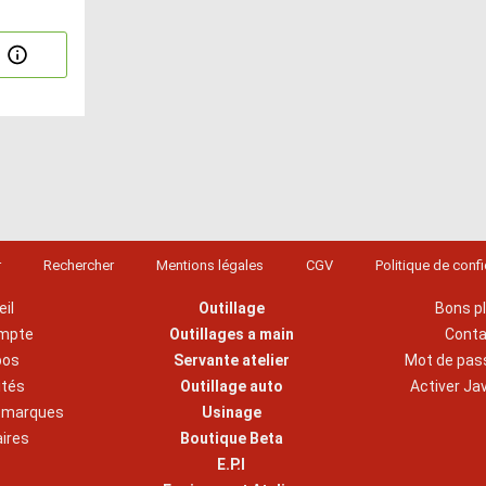
r
Rechercher
Mentions légales
CGV
Politique de confi
il
Outillage
Bons p
mpte
Outillages a main
Cont
pos
Servante atelier
Mot de pas
ités
Outillage auto
Activer Ja
s marques
Usinage
aires
Boutique Beta
E.P.I