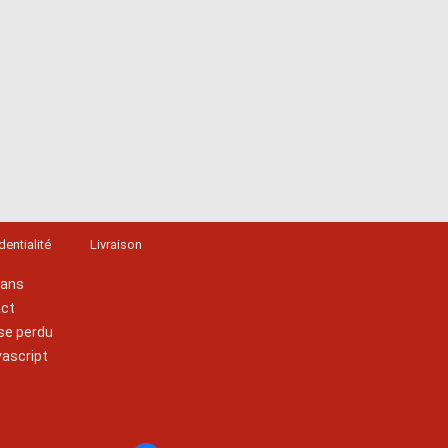
dentialité
Livraison
lans
act
se perdu
vascript