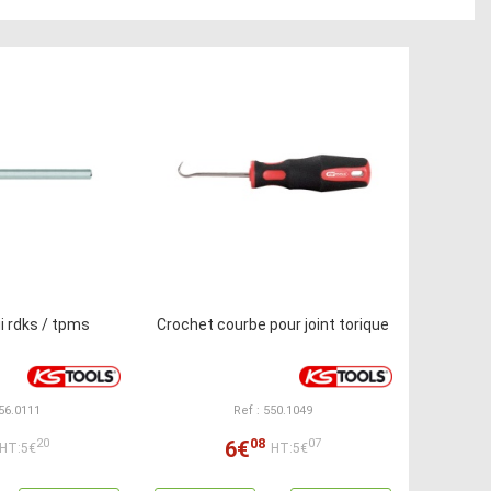
i rdks / tpms
Crochet courbe pour joint torique
156.0111
Ref : 550.1049
08
6€
20
07
HT:5€
HT:5€