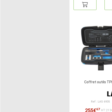
Coffret outils T
Ref : LAS 6935
67
255€
HT:213