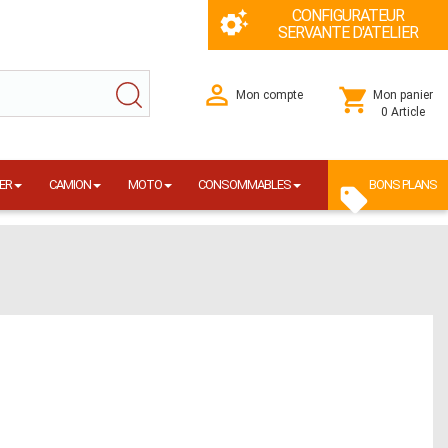
CONFIGURATEUR
SERVANTE D'ATELIER
Mon compte
Mon panier
0 Article
ER
CAMION
MOTO
CONSOMMABLES
BONS PLANS