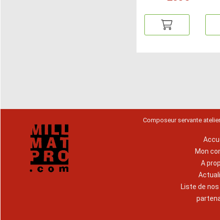
Composeur servante atelie
Accue
Mon co
A pro
Actual
Liste de no
parten