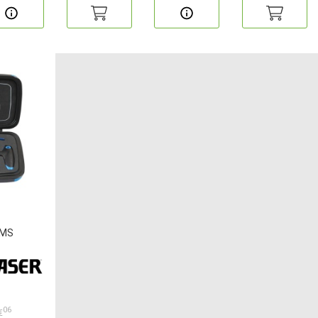
PMS
06
€