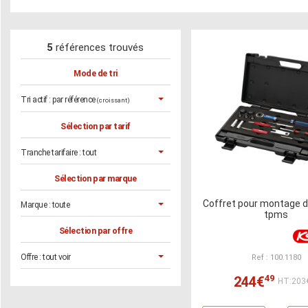
5
références trouvés
Mode de tri
Tri actif :
par référence
(croissant)
Sélection par tarif
Tranche tarifaire :
tout
Sélection par marque
Coffret pour montage d
Marque :
toute
tpms
Sélection par offre
Offre :
tout voir
Ref : 100.1180
49
244€
HT:203