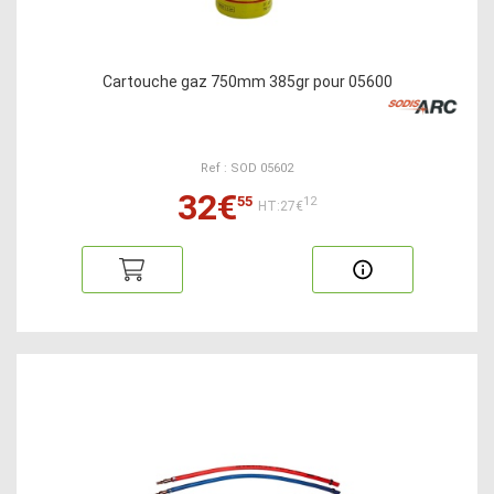
Cartouche gaz 750mm 385gr pour 05600
Ref : SOD 05602
32€
55
12
HT:27€