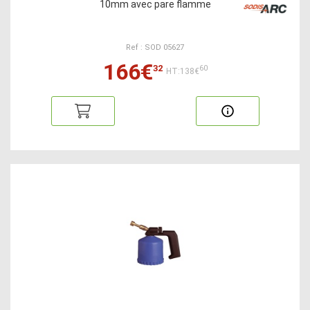
10mm avec pare flamme
Ref : SOD 05627
166€
32
60
HT:138€