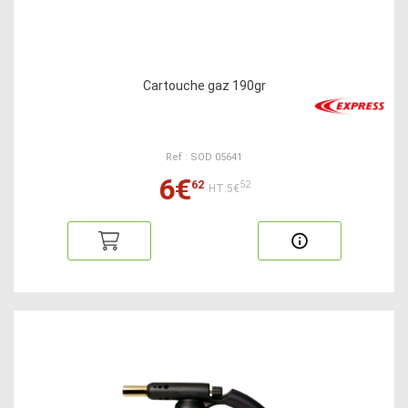
Cartouche gaz 190gr
Ref : SOD 05641
6€
62
52
HT:5€