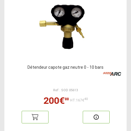
Détendeur capote gaz neutre 0 - 10 bars
Ref : SOD 05613
200€
88
40
HT:167€