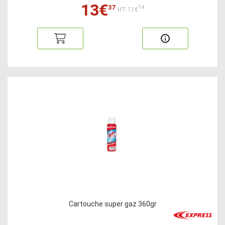
13€
37
14
HT:11€
Cartouche super gaz 360gr