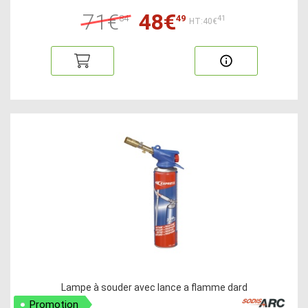
71€
48€
84
49
41
HT:40€
Lampe à souder avec lance a flamme dard
Promotion