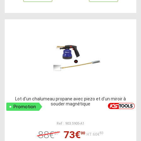
Lot d'un chalumeau propane avec piezo et d'un miroir à
souder magnétique
Promotion
Ref : 903.5905-A1
88€
73€
37
00
83
HT:60€