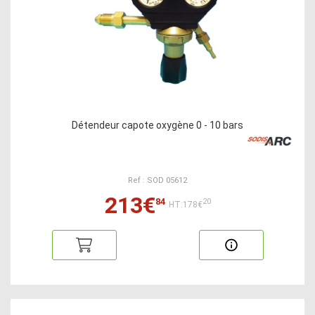
Détendeur capote oxygène 0 - 10 bars
Ref : SOD 05612
213€
84
20
HT:178€