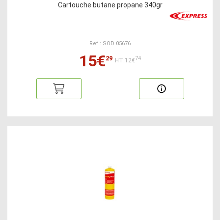
Cartouche butane propane 340gr
Ref : SOD 05676
15€
29
74
HT:12€