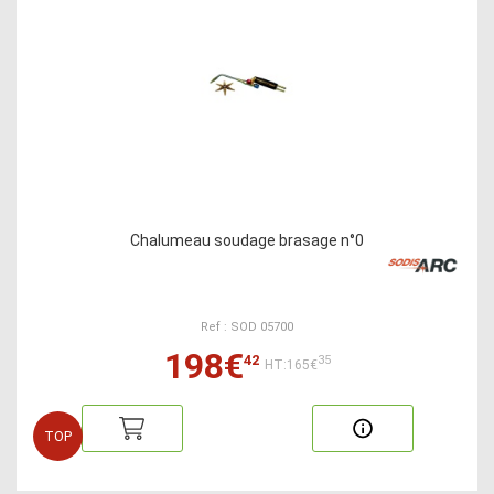
Chalumeau soudage brasage n°0
Ref : SOD 05700
198€
42
35
HT:165€
TOP