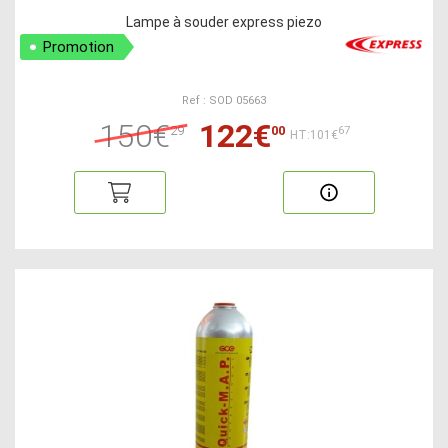
Lampe à souder express piezo
Promotion
Ref : SOD 05663
150€
122€
29
00
67
HT:101€