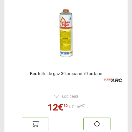
Bouteille de gaz 30 propane 70 butane
Ref : SOD 05655
12€
80
67
HT:10€