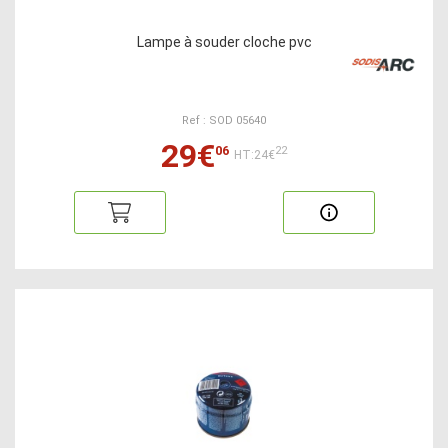
Lampe à souder cloche pvc
Ref : SOD 05640
29€
06
22
HT:24€