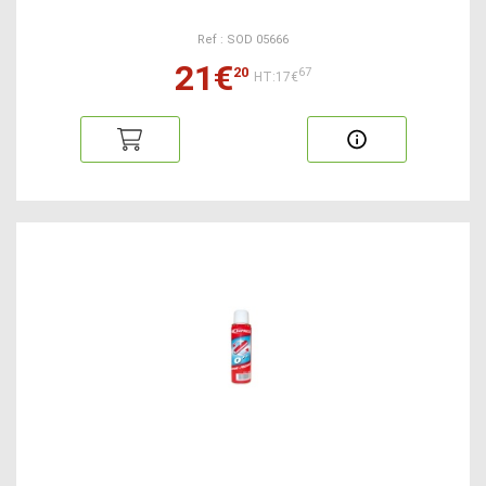
Ref : SOD 05666
21€
20
67
HT:17€