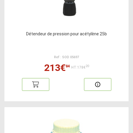
Détendeur de pression pour acétylène 25b
Ref : SOD 05697
213€
84
20
HT:178€