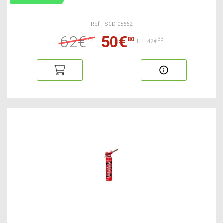
Ref : SOD 05662
62€
50€
72
80
33
HT:42€