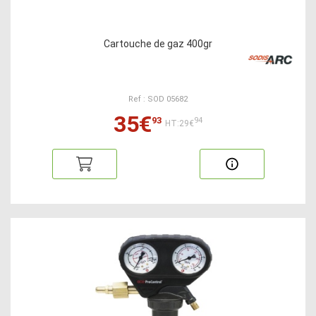
Cartouche de gaz 400gr
Ref : SOD 05682
35€
93
94
HT:29€