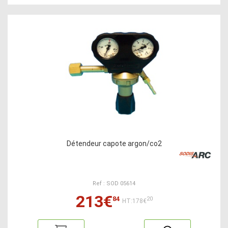
Détendeur capote argon/co2
Ref : SOD 05614
213€
84
20
HT:178€