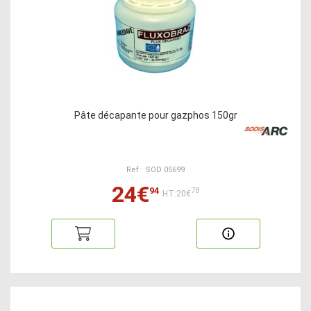
Pâte décapante pour gazphos 150gr
Ref : SOD 05699
24€
94
78
HT:20€