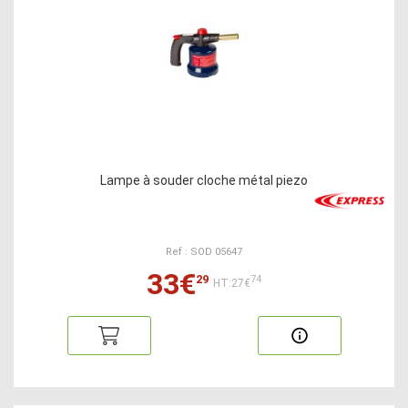
Lampe à souder cloche métal piezo
Ref : SOD 05647
33€
29
74
HT:27€