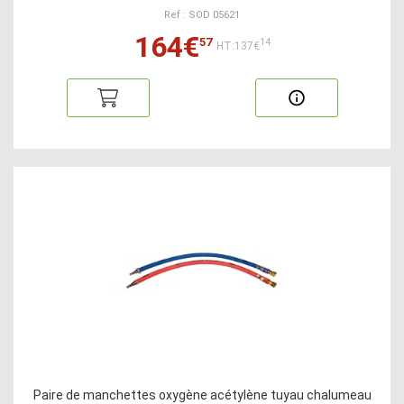
Ref : SOD 05621
164€
57
14
HT:137€
Paire de manchettes oxygène acétylène tuyau chalumeau