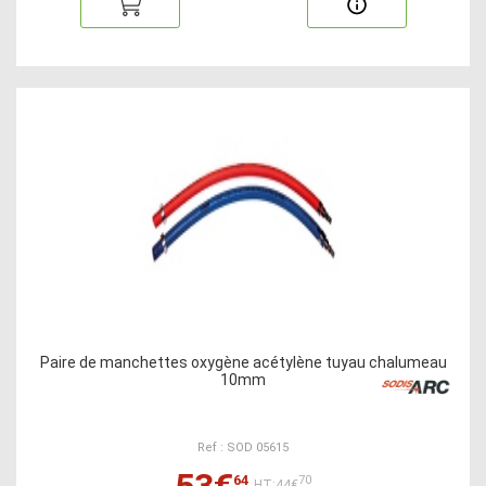
Paire de manchettes oxygène acétylène tuyau chalumeau
10mm
Ref : SOD 05615
53€
64
70
HT:44€