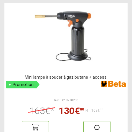
Mini lampe à souder à gaz butane + access.
Promotion
Ref : 018270200
163€
130€
50
80
00
HT:109€