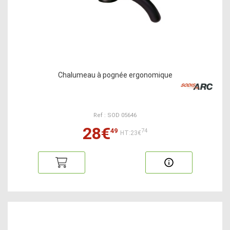
Chalumeau à pognée ergonomique
Ref : SOD 05646
28€
49
74
HT:23€