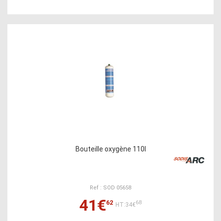
Bouteille oxygène 110l
Ref : SOD 05658
41€
62
68
HT:34€