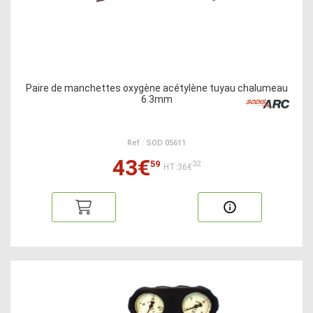
Paire de manchettes oxygène acétylène tuyau chalumeau
6.3mm
Ref : SOD 05611
43€
59
32
HT:36€