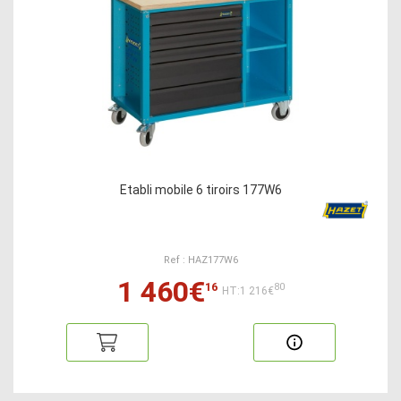
Etabli mobile 6 tiroirs 177W6
Ref : HAZ177W6
1 460€
16
80
HT:1 216€