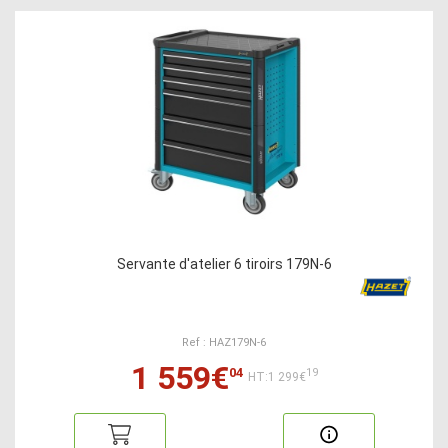
Servante d'atelier 6 tiroirs 179N-6
Ref : HAZ179N-6
1 559€
04
19
HT:1 299€