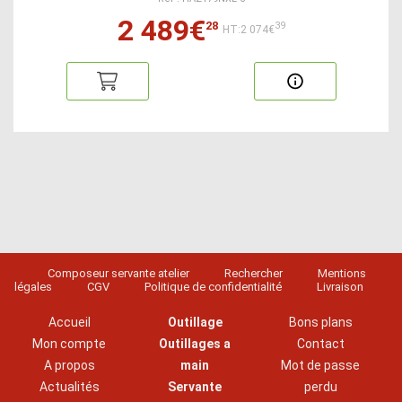
2 489€
28
39
HT:2 074€
Composeur servante atelier
Rechercher
Mentions
légales
CGV
Politique de confidentialité
Livraison
Accueil
Outillage
Bons plans
Mon compte
Outillages a
Contact
A propos
main
Mot de passe
Actualités
Servante
perdu