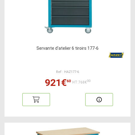
Servante d'atelier 6 tiroirs 177-6
Ref : HAZ177-6
921€
60
00
HT:768€