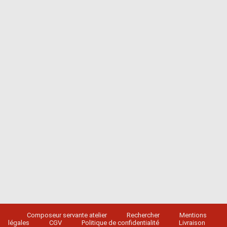
Composeur servante atelier
Rechercher
Mentions
légales
CGV
Politique de confidentialité
Livraison