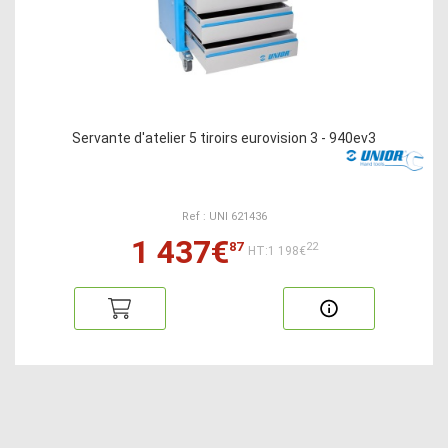
Servante d'atelier 5 tiroirs eurovision 3 - 940ev3
Ref : UNI 621436
1 437€
87
22
HT:1 198€