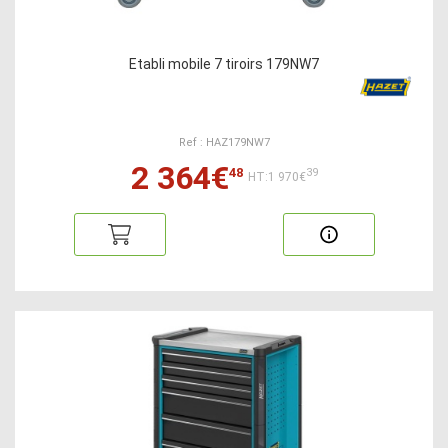
Etabli mobile 7 tiroirs 179NW7
Ref : HAZ179NW7
2 364€
48
39
HT:1 970€