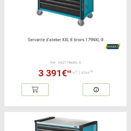
Servante d'atelier XXL 8 tiroirs 179NXL-8
Ref : HAZ179NXXL-8
3 391€
68
39
HT:2 826€