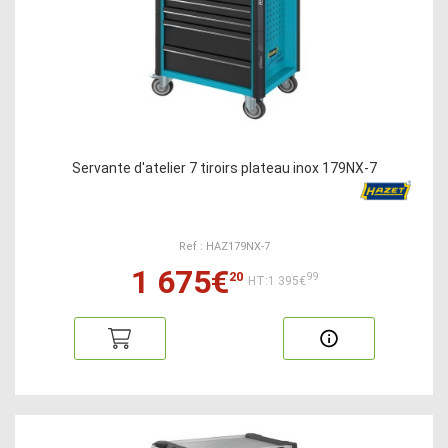
Servante d'atelier 7 tiroirs plateau inox 179NX-7
Ref : HAZ179NX-7
1 675€
20
99
HT:1 395€