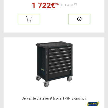
1 722€
24
19
HT:1 435€
Servante d'atelier 8 tiroirs 179N-8 gris noir