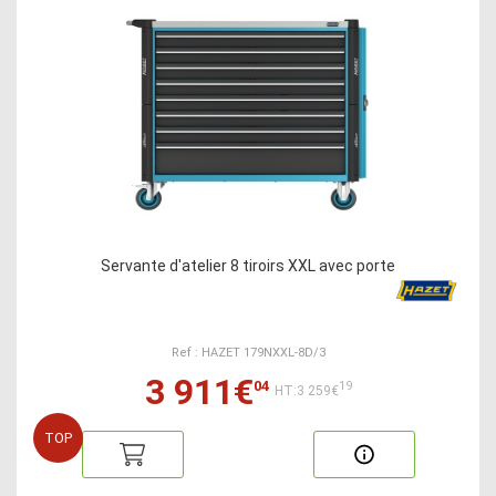
Servante d'atelier 8 tiroirs XXL avec porte
Ref : HAZET 179NXXL-8D/3
3 911€
04
19
HT:3 259€
TOP