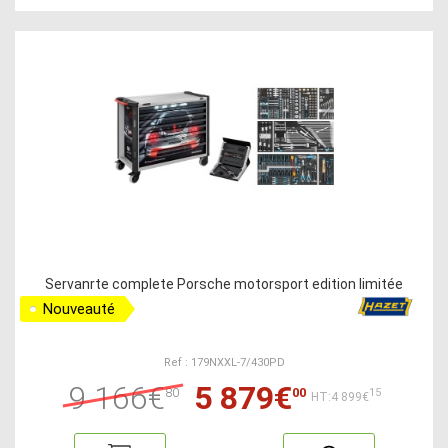
Servanrte complete Porsche motorsport edition limitée
Nouveauté
Ref : 179NXXL-7/430PD
9 166€
5 879€
80
00
15
HT:4 899€