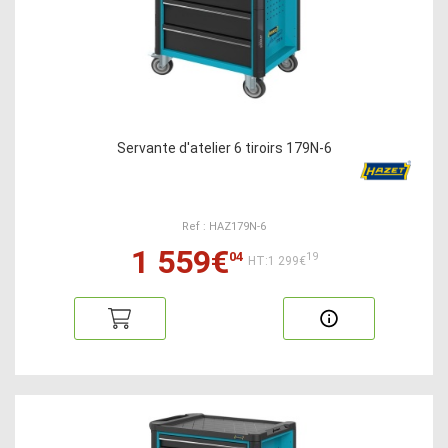
Servante d'atelier 6 tiroirs 179N-6
Ref : HAZ179N-6
1 559€
04
19
HT:1 299€