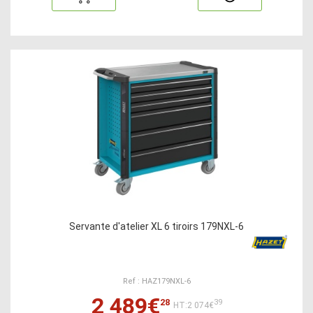
Servante d'atelier XL 6 tiroirs 179NXL-6
Ref : HAZ179NXL-6
2 489€
28
39
HT:2 074€