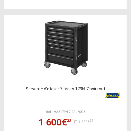
Servante d'atelier 7 tiroirs 179N-7 noir mat
Ref : HAZ179N-7-RAL 9005
1 600€
32
59
HT:1 333€