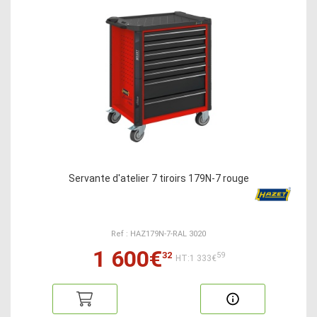
Servante d'atelier 7 tiroirs 179N-7 rouge
Ref : HAZ179N-7-RAL 3020
1 600€
32
59
HT:1 333€