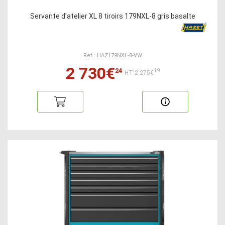
Servante d'atelier XL 8 tiroirs 179NXL-8 gris basalte
Ref : HAZ179NXL-8-VW
2 730€
24
19
HT:2 275€