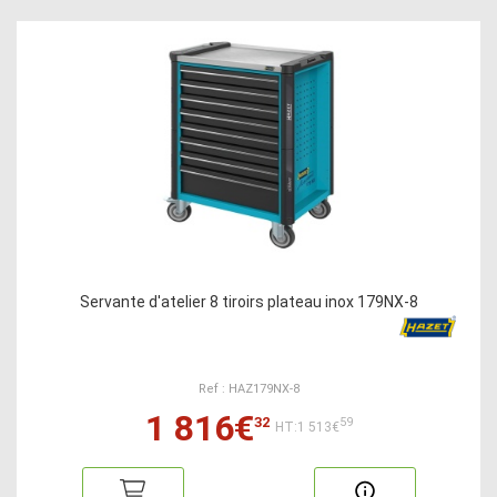
Servante d'atelier 8 tiroirs plateau inox 179NX-8
Ref : HAZ179NX-8
1 816€
32
59
HT:1 513€