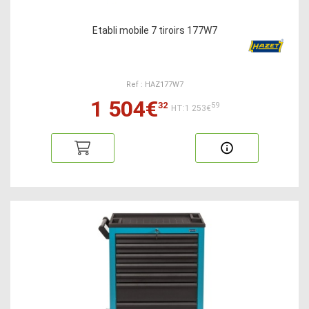
Etabli mobile 7 tiroirs 177W7
Ref : HAZ177W7
1 504€
32
59
HT:1 253€