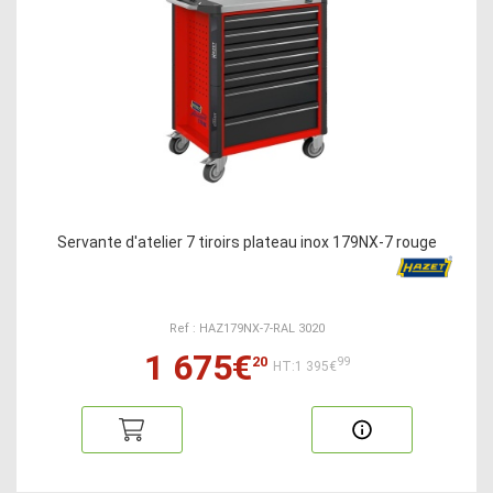
Servante d'atelier 7 tiroirs plateau inox 179NX-7 rouge
Ref : HAZ179NX-7-RAL 3020
1 675€
20
99
HT:1 395€