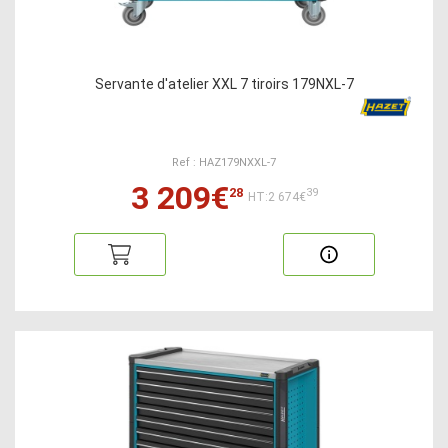
Servante d'atelier XXL 7 tiroirs 179NXL-7
Ref : HAZ179NXXL-7
3 209€
28
39
HT:2 674€