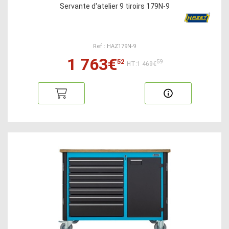
Servante d'atelier 9 tiroirs 179N-9
Ref : HAZ179N-9
1 763€
52
59
HT:1 469€