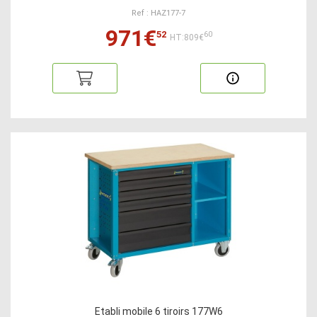
Ref : HAZ177-7
971€
52
60
HT:809€
Etabli mobile 6 tiroirs 177W6