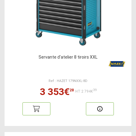
Servante d'atelier 8 tiroirs XXL
Ref : HAZET 179NXXL-8D
3 353€
28
39
HT:2 794€