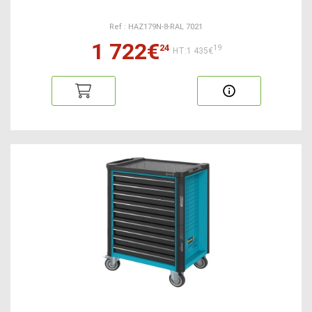
Ref : HAZ179N-8-RAL 7021
1 722€
24
19
HT:1 435€