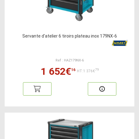
Servante d'atelier 6 tiroirs plateau inox 179NX-6
Ref : HAZ179NX-6
1 652€
16
79
HT:1 376€