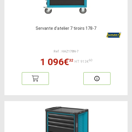
Servante d'atelier 7 tiroirs 178-7
Ref : HAZ178N-7
1 096€
32
60
HT:913€