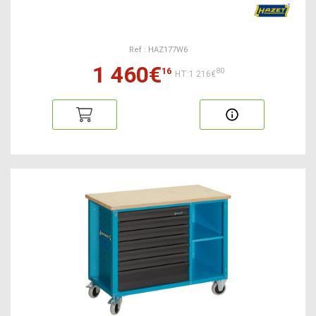
Ref : HAZ177W6
1 460€
16
80
HT:1 216€