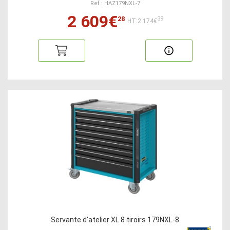
Ref : HAZ179NXL-7
2 609€
28
39
HT:2 174€
Servante d'atelier XL 8 tiroirs 179NXL-8