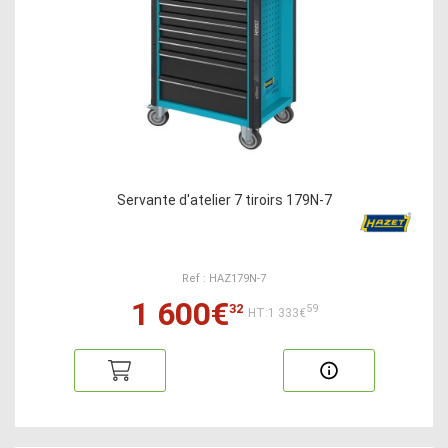
Servante d'atelier 7 tiroirs 179N-7
Ref : HAZ179N-7
1 600€
32
59
HT:1 333€