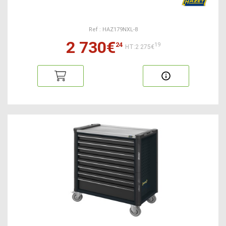
Ref : HAZ179NXL-8
2 730€
24
19
HT:2 275€