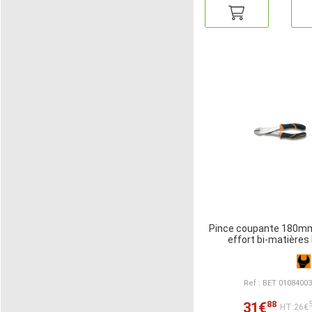
Pince coupante 180mm 
effort bi-matières
Ref : BET 0108400
88
31€
HT:26€