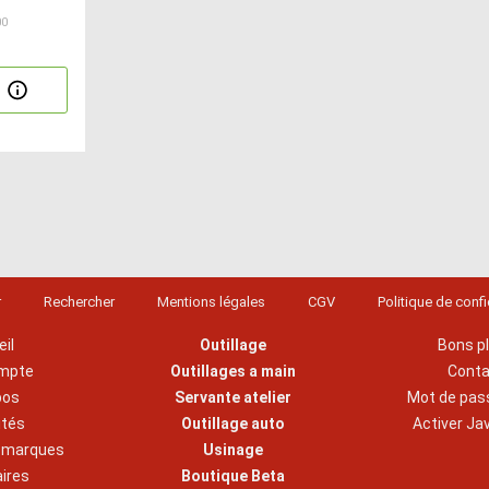
00
r
Rechercher
Mentions légales
CGV
Politique de confi
il
Outillage
Bons p
mpte
Outillages a main
Cont
pos
Servante atelier
Mot de pas
ités
Outillage auto
Activer Ja
s marques
Usinage
aires
Boutique Beta