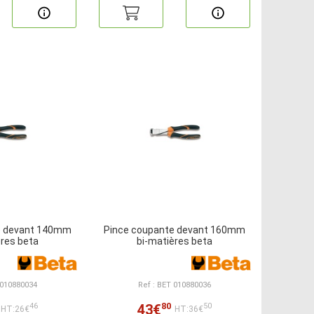
e devant 140mm
Pince coupante devant 160mm
ères beta
bi-matières beta
 010880034
Ref : BET 010880036
80
43€
46
50
HT:26€
HT:36€