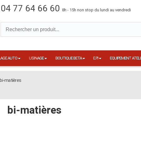
04 77 64 66 60
8h - 15h non stop du lundi au vendredi
LAGE AUTO
USINAGE
BOUTIQUE BETA
E.P.I
EQUIPEMENT ATELI
bi-matières
bi-matières