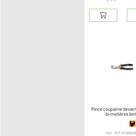
Pince coupante deva
bi-matières be
Ref : BET 0108800