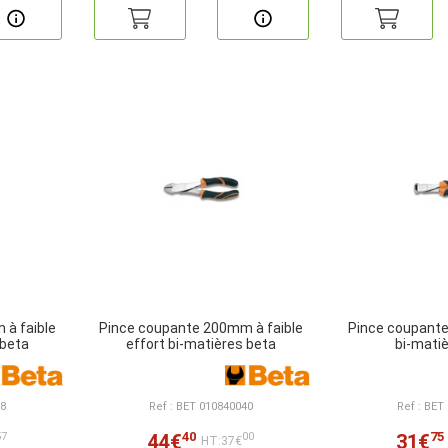
à faible
Pince coupante 200mm à faible
Pince coupant
 beta
effort bi-matières beta
bi-mati
38
Ref : BET 010840040
Ref : BET
40
75
44€
31€
57
00
HT:37€