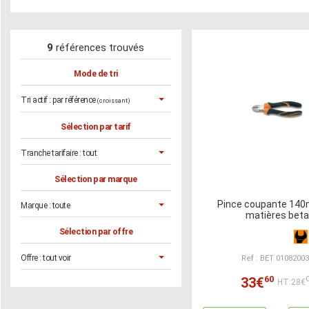
9
références trouvés
Mode de tri
Tri actif :
par référence
(croissant)
Sélection par tarif
Tranche tarifaire :
tout
Sélection par marque
Pince coupante 140
Marque :
toute
matières beta
Sélection par offre
Offre :
tout voir
Ref : BET 0108200
60
33€
HT:28€