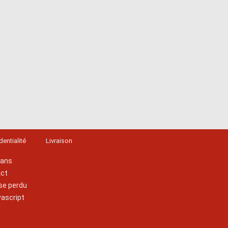
dentialité
Livraison
lans
act
se perdu
vascript