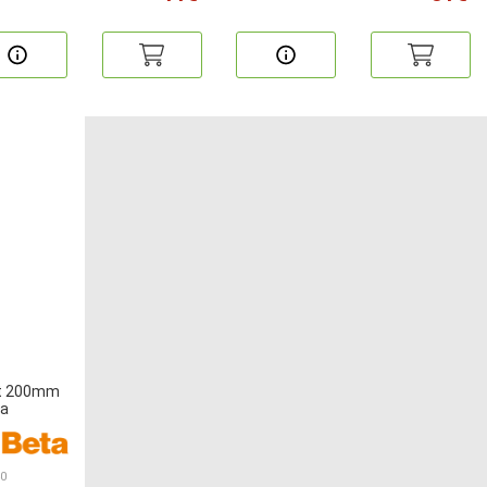
nt 200mm
ta
40