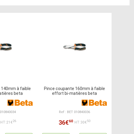
 140mm à faible
Pince coupante 160mm à faible
atières beta
effort bi-matières beta
 010840034
Ref : BET 010840036
60
36€
26
50
HT:21€
HT:30€