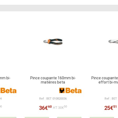
mm bi-
Pince coupante 160mm bi-
Pince coupante
matières beta
effort bi-m
34
Ref : BET 010820036
Ref : BET
60
51
36€
25€
00
50
HT:30€