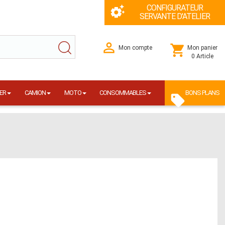
CONFIGURATEUR
SERVANTE D'ATELIER
Mon compte
Mon panier
0 Article
ER
CAMION
MOTO
CONSOMMABLES
BONS PLANS