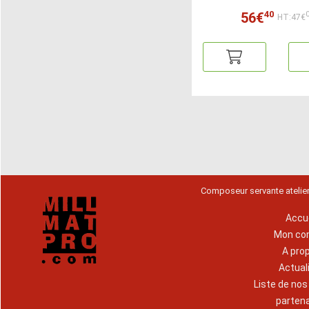
40
56€
HT:47€
Composeur servante atelie
Accue
Mon co
A pro
Actual
Liste de no
parten