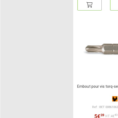
Embout pour vis torq-s
Ref : BET 0086106
28
5€
40
HT:4€