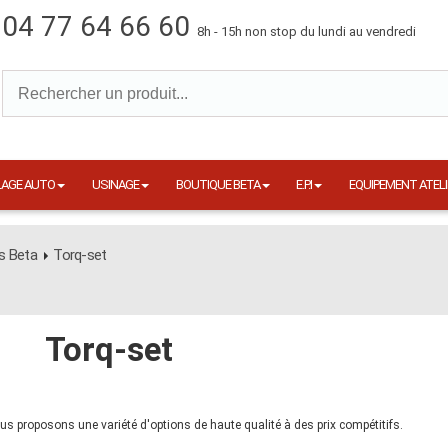
04 77 64 66 60
8h - 15h non stop du lundi au vendredi
LAGE AUTO
USINAGE
BOUTIQUE BETA
E.P.I
EQUIPEMENT ATELI
s Beta
Torq-set
Torq-set
us proposons une variété d'options de haute qualité à des prix compétitifs.