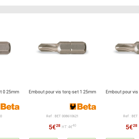
et 0 25mm
Embout pour vis torq-set 1 25mm
Embout pour vis
20
Ref : BET 008610621
Ref : BET
28
28
5€
5€
40
HT:4€