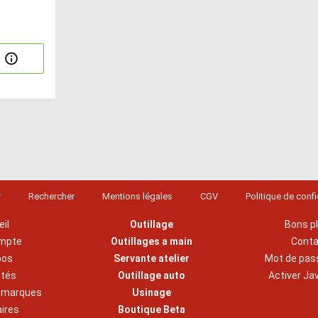
r
Rechercher
Mentions légales
CGV
Politique de confi
il
Outillage
Bons p
mpte
Outillages a main
Cont
pos
Servante atelier
Mot de pas
ités
Outillage auto
Activer Ja
s marques
Usinage
aires
Boutique Beta