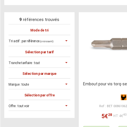
9
références trouvés
Mode de tri
Tri actif :
par référence
(croissant)
Sélection par tarif
Tranche tarifaire :
tout
Sélection par marque
Embout pour vis torq-s
Marque :
toute
Sélection par offre
Offre :
tout voir
Ref : BET 0086106
28
5€
40
HT:4€