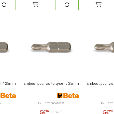
et 4 25mm
Embout pour vis torq-set 5 25mm
Embout pour vis
24
Ref : BET 008610625
Ref : BET
02
28
5€
5€
18
HT:4€