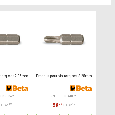
 torq-set 2 25mm
Embout pour vis torq-set 3 25mm
 008610622
Ref : BET 008610623
28
5€
40
40
HT:4€
HT:4€