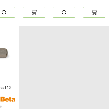
-set 10
30