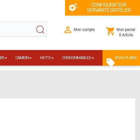
CONFIGURATEUR
SERVANTE D'ATELIER
Mon compte
Mon panier
0 Article
ER
CAMION
MOTO
CONSOMMABLES
BONS PLANS