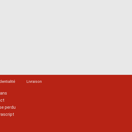
dentialité
Livraison
lans
act
se perdu
vascript