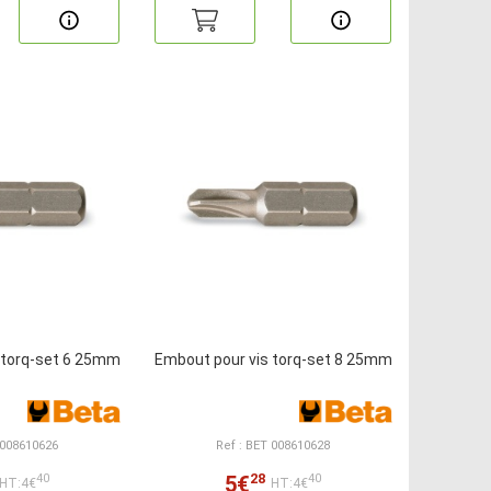
 torq-set 6 25mm
Embout pour vis torq-set 8 25mm
 008610626
Ref : BET 008610628
28
5€
40
40
HT:4€
HT:4€