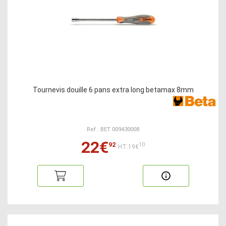
Tournevis douille 6 pans extra long betamax 8mm
Ref : BET 009430008
22€
92
10
HT:19€