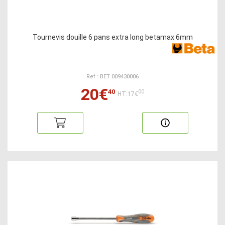
Tournevis douille 6 pans extra long betamax 6mm
Ref : BET 009430006
20€
40
00
HT:17€