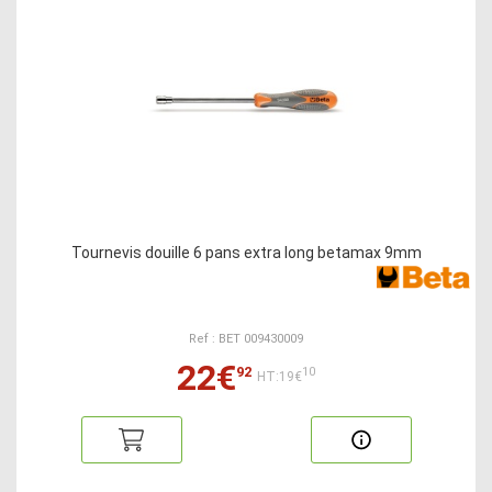
Tournevis douille 6 pans extra long betamax 9mm
Ref : BET 009430009
22€
92
10
HT:19€