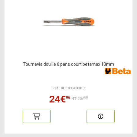
Tournevis douille 6 pans court betamax 13mm
Ref : BET 009420013
24€
96
80
HT:20€