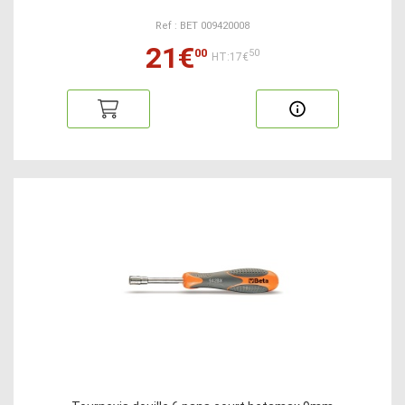
Ref : BET 009420008
21€
00
50
HT:17€