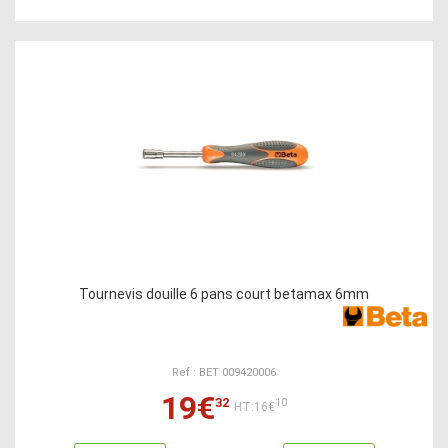
Tournevis douille 6 pans court betamax 6mm
Ref : BET 009420006
19€
32
10
HT:16€