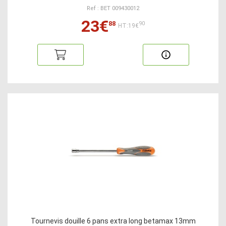
Ref : BET 009430012
23€
88
90
HT:19€
Tournevis douille 6 pans extra long betamax 13mm