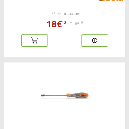
Ref : BET 009430004
18€
12
10
HT:15€