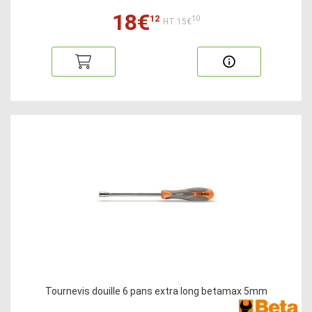
18€
12
10
HT:15€
Tournevis douille 6 pans extra long betamax 5mm