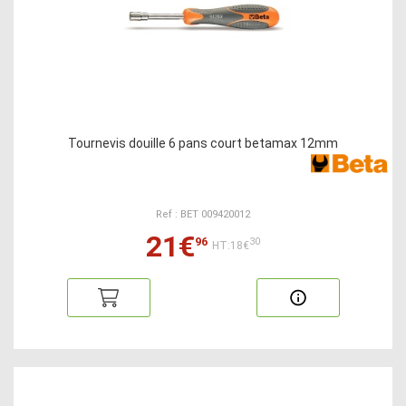
Tournevis douille 6 pans court betamax 12mm
Ref : BET 009420012
21€
96
30
HT:18€