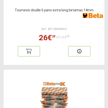
Tournevis douille 6 pans extra long betamax 14mm
Ref : BET 009430014
26€
28
90
HT:21€