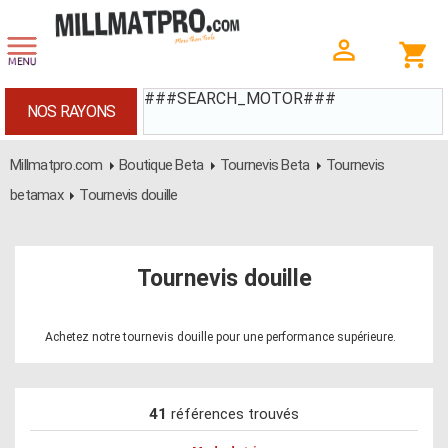
###SEARCH_MOTOR###
NOS RAYONS
Millmatpro.com
Boutique Beta
Tournevis Beta
Tournevis
betamax
Tournevis douille
Tournevis douille
Achetez notre tournevis douille pour une performance supérieure.
41
références trouvés