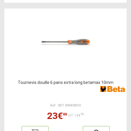
Tournevis douille 6 pans extra long betamax 10mm
Ref : BET 009430010
23€
88
90
HT:19€