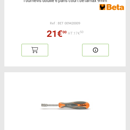
Tournevis douille 6 pans court betamax 9mm
Ref : BET 009420009
21€
00
50
HT:17€