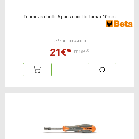
Tournevis douille 6 pans court betamax 10mm
Ref : BET 009420010
21€
96
30
HT:18€