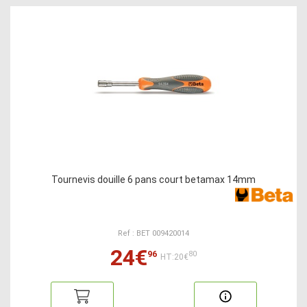
Tournevis douille 6 pans court betamax 14mm
Ref : BET 009420014
24€
96
80
HT:20€