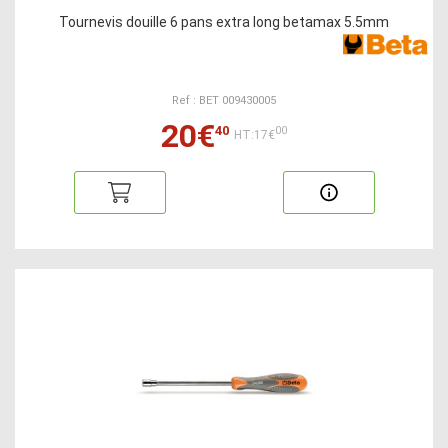
Tournevis douille 6 pans extra long betamax 5.5mm
Ref : BET 009430005
20€
40
00
HT:17€