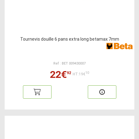
Tournevis douille 6 pans extra long betamax 7mm
Ref : BET 009430007
22€
92
10
HT:19€