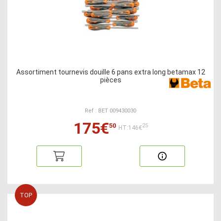
Assortiment tournevis douille 6 pans extra long betamax 12
pièces
Ref : BET 009430030
175€
50
25
HT:146€
TOP