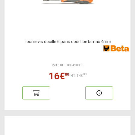
Tournevis douille 6 pans court betamax 4mm
Ref : BET 009420003
16€
80
00
HT:14€