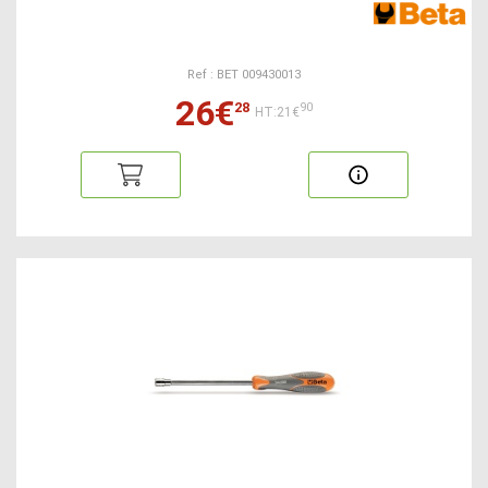
Ref : BET 009430013
26€
28
90
HT:21€