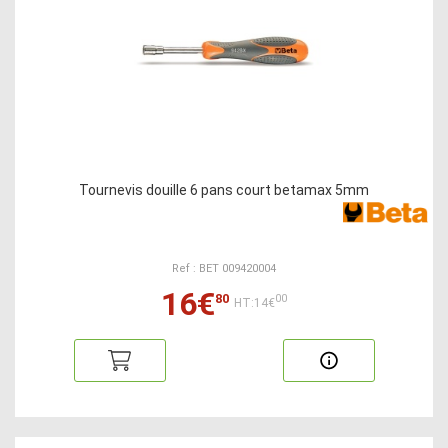
Tournevis douille 6 pans court betamax 5mm
Ref : BET 009420004
16€
80
00
HT:14€