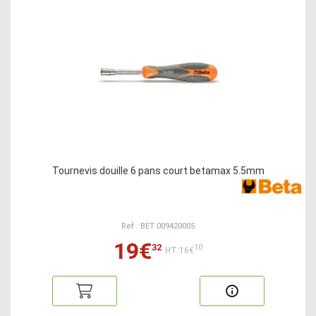
Tournevis douille 6 pans court betamax 5.5mm
Ref : BET 009420005
19€
32
10
HT:16€