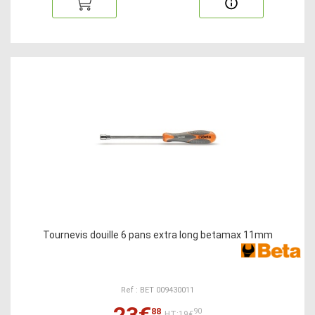
Tournevis douille 6 pans extra long betamax 11mm
Ref : BET 009430011
23€
88
90
HT:19€