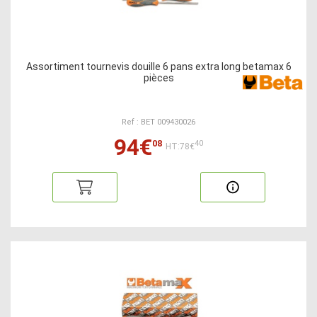
Assortiment tournevis douille 6 pans extra long betamax 6
pièces
Ref : BET 009430026
94€
08
40
HT:78€