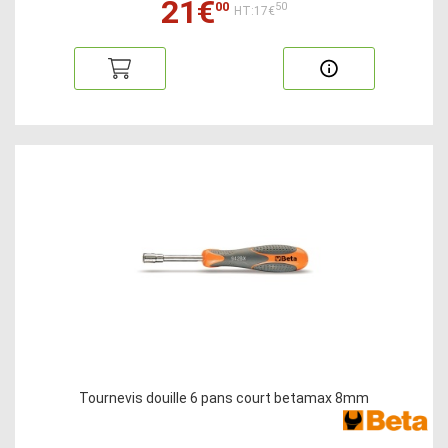
21€
00
50
HT:17€
Tournevis douille 6 pans court betamax 8mm