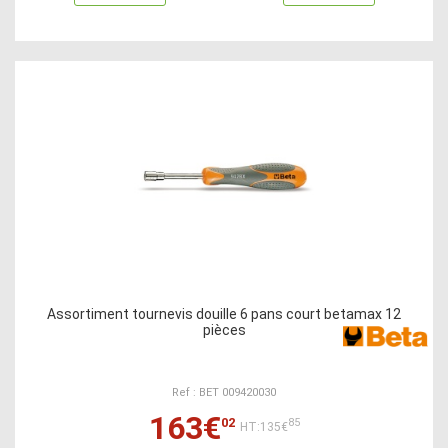
Assortiment tournevis douille 6 pans court betamax 12
pièces
Ref : BET 009420030
163€
02
85
HT:135€