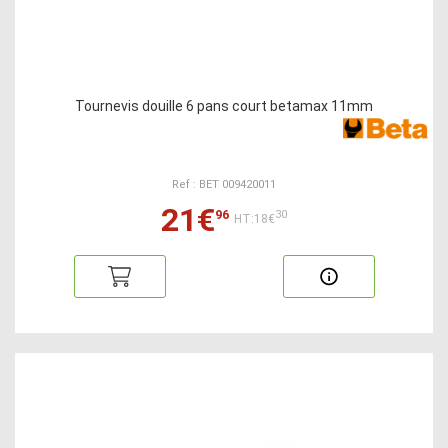
Tournevis douille 6 pans court betamax 11mm
Ref : BET 009420011
21€
96
30
HT:18€