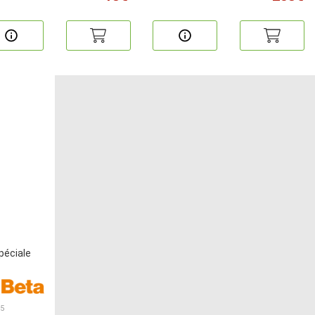
péciale
15