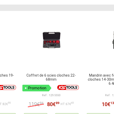
oches 19-
Coffret de 6 scies cloches 22-
Mandrin avec f
68mm
cloches 14-30
6.
Promotion
Ref : 129.5550
Ref : 
84
89
13
119€
80€
10€
91
41
T:82€
HT:67€