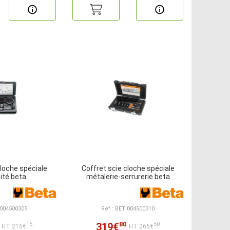
cloche spéciale
Coffret scie cloche spéciale
cité beta
métalerie-serrurerie beta
 004500305
Ref : BET 004500310
80
319€
15
50
HT:215€
HT:266€