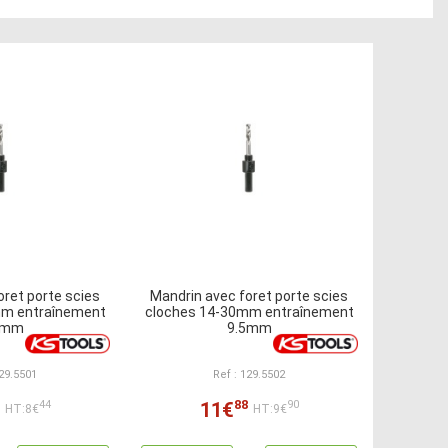
oret porte scies
Mandrin avec foret porte scies
mm entraînement
cloches 14-30mm entraînement
4mm
9.5mm
129.5501
Ref : 129.5502
88
11€
44
90
HT:8€
HT:9€