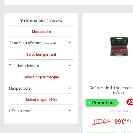
9
références trouvés
Mode de tri
Tri actif :
par référence
(croissant)
Sélection par tarif
Tranche tarifaire :
tout
Sélection par marque
Coffret de 10 scies cl
Marque :
toute
67mm
Sélection par offre
Promotion
Offre :
tout voir
Ref : 129.5545
92
49
157€
99€
H