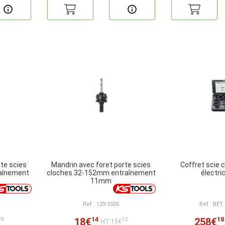
te scies
Mandrin avec foret porte scies
Coffret scie 
aînement
cloches 32-152mm entraînement
électri
11mm
Ref : 129.5505
Ref : BET
14
18
18€
258€
29
12
HT:15€