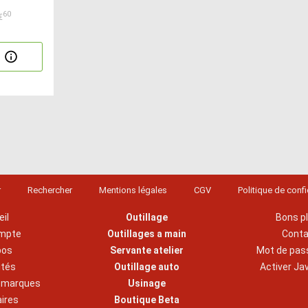
60
€
r
Rechercher
Mentions légales
CGV
Politique de confi
il
Outillage
Bons p
mpte
Outillages a main
Cont
pos
Servante atelier
Mot de pas
ités
Outillage auto
Activer Ja
s marques
Usinage
aires
Boutique Beta