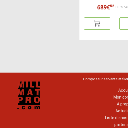
52
689€
HT:574
Composeur servante atelie
Accue
Mon co
A pro
Actual
Liste de no
parten