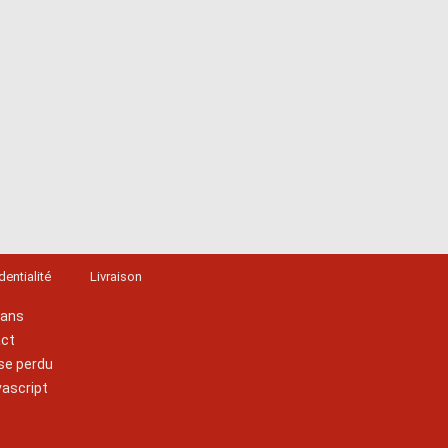
dentialité
Livraison
lans
act
se perdu
vascript