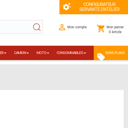
CONFIGURATEUR
SERVANTE D'ATELIER
Mon compte
Mon panier
0 Article
ER
CAMION
MOTO
CONSOMMABLES
BONS PLANS