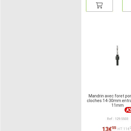
Mandrin avec foret por
cloches 14-30mm entr
11mm
Ref : 129.5503
55
13€
HT:11€