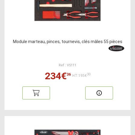
Module marteau, pinces, tournevis, clés mâles 55 pièces
Ref : V5111
234€
36
30
HT:195€