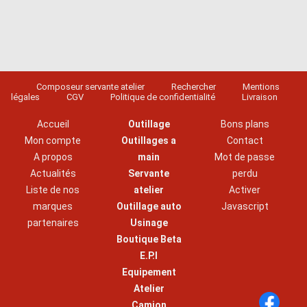
Composeur servante atelier
Rechercher
Mentions
légales
CGV
Politique de confidentialité
Livraison
Accueil
Outillage
Bons plans
Mon compte
Outillages a
Contact
A propos
main
Mot de passe
Actualités
Servante
perdu
Liste de nos
atelier
Activer
marques
Outillage auto
Javascript
partenaires
Usinage
Boutique Beta
E.P.I
Equipement
Atelier
Camion