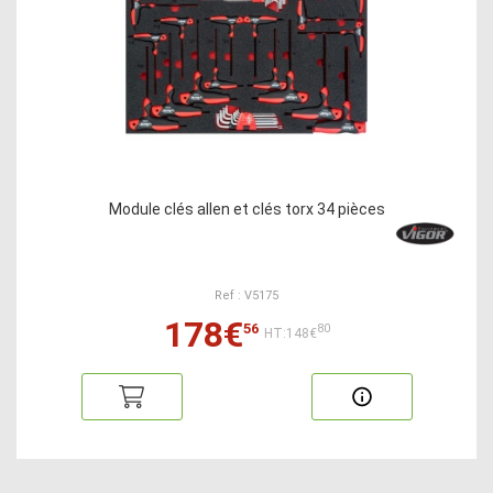
Module clés allen et clés torx 34 pièces
Ref : V5175
178€
56
80
HT:148€