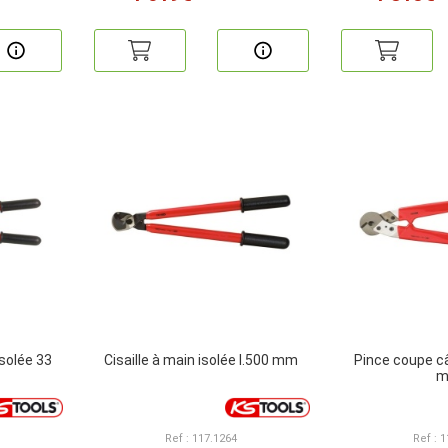
isolée 33
Cisaille à main isolée l.500 mm
Pince coupe câ
Ref : 117.1264
Ref : 