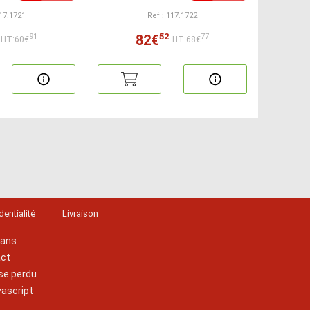
117.1721
Ref : 117.1722
52
82€
91
77
HT:60€
HT:68€
dentialité
Livraison
lans
act
se perdu
vascript