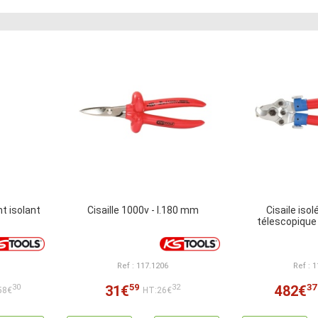
t isolant
Cisaille 1000v - l.180 mm
Cisaile iso
télescopique
Ref : 117.1206
Ref : 
59
37
31€
482€
30
32
58€
HT:26€