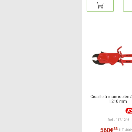
Cisaille à main isolée 
l.210 mm
Ref : 117.1246
33
560€
HT:466