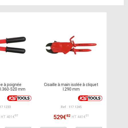
lée à poignée
Cisaille à main isolée à cliquet
 l.360-520 mm
l.290 mm
117.1233
Ref : 117.1245
82
529€
97
51
HT:401€
HT:441€