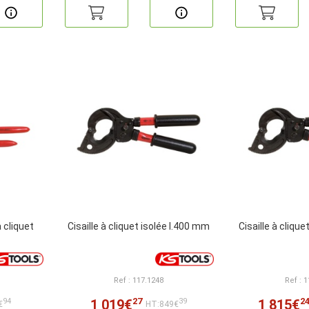
à cliquet
Cisaille à cliquet isolée l.400 mm
Cisaille à cliqu
Ref : 117.1248
Ref : 
27
2
1 019€
1 815€
94
39
€
HT:849€