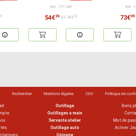
Ref : 117.1287
Ref : 
26
09
54€
73€
65
22
HT:45€
r
Rechercher
Mentions légales
CGV
Politique de confi
il
Outillage
Bons p
mpte
Outillages a main
Cont
pos
Servante atelier
Mot de pas
ités
Outillage auto
Activer Ja
s marques
Usinage