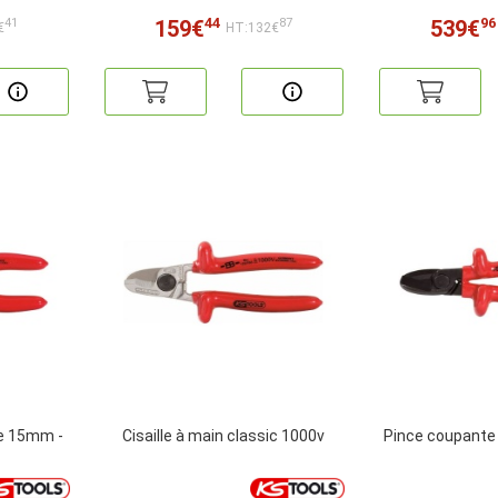
44
96
159€
539€
41
87
€
HT:132€
re 15mm -
Cisaille à main classic 1000v
Pince coupante