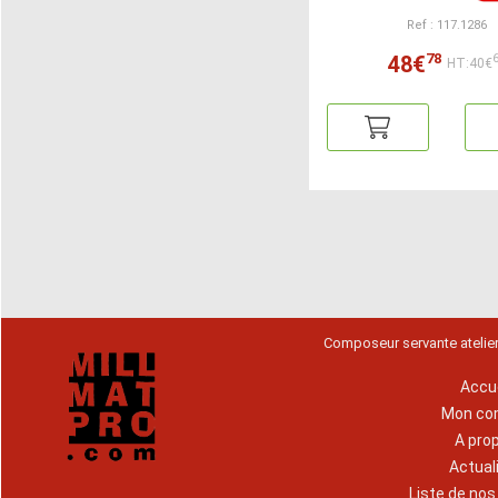
Ref : 117.1286
78
48€
HT:40€
Composeur servante atelie
Accue
Mon co
A pro
Actual
Liste de no