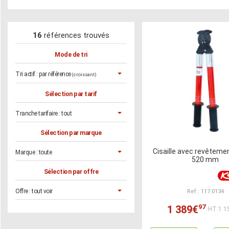
16
références trouvés
Mode de tri
Tri actif :
par référence
(croissant)
Sélection par tarif
Tranche tarifaire :
tout
Sélection par marque
Cisaille avec revêtemen
Marque :
toute
520 mm
Sélection par offre
Offre :
tout voir
Ref : 117.0134
97
1 389€
HT:1 1