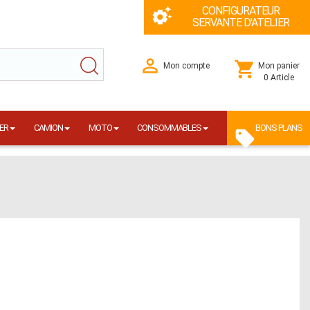
CONFIGURATEUR
SERVANTE D'ATELIER
Mon compte
Mon panier
0 Article
ER
CAMION
MOTO
CONSOMMABLES
BONS PLANS