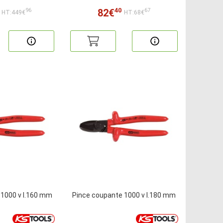
40
82€
96
67
HT:449€
HT:68€
 1000 v l.160 mm
Pince coupante 1000 v l.180 mm