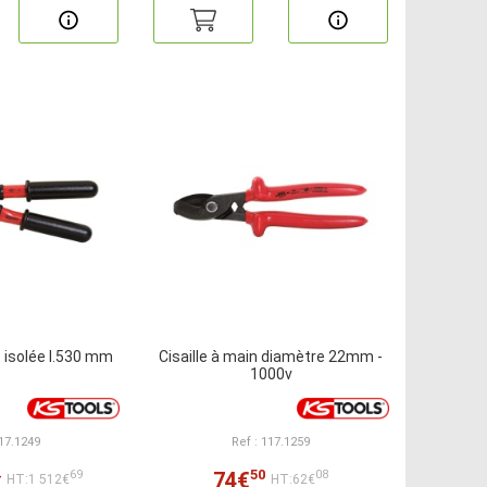
et isolée l.530 mm
Cisaille à main diamètre 22mm -
1000v
117.1249
Ref : 117.1259
4
50
74€
69
08
HT:1 512€
HT:62€