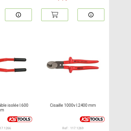
ble isolée l.600
Cisaille 1000v l.2400 mm
mm
117.1266
Ref : 117.1269