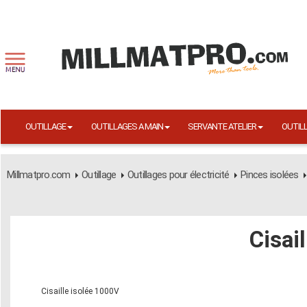
OUTILLAGE
OUTILLAGES A MAIN
SERVANTE ATELIER
OUTIL
Millmatpro.com
Outillage
Outillages pour électricité
Pinces isolées
Cisai
Cisaille isolée 1000V