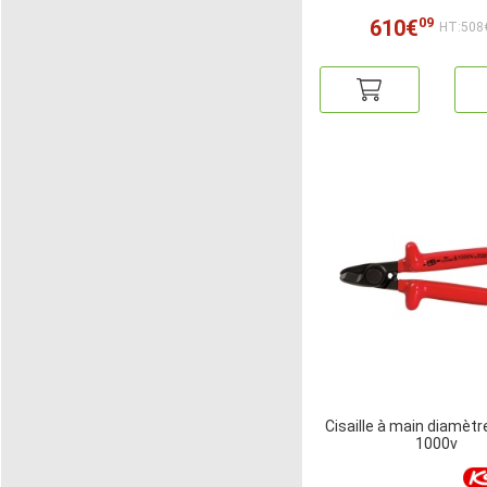
09
610€
HT:508
Cisaille à main diamèt
1000v