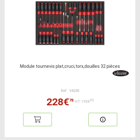
Module tournevis plat,cruci,torx,douilles 32 pièces
Ref : V4230
228€
78
65
HT:190€