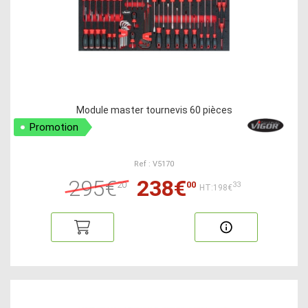
Module master tournevis 60 pièces
Promotion
Ref : V5170
295€
238€
20
00
33
HT:198€