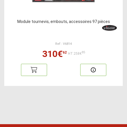
Module tournevis, embouts, accessoires 97 pièces
Ref : V6814
310€
62
85
HT:258€