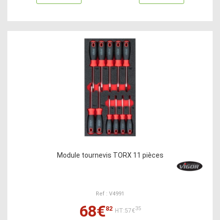
Module tournevis TORX 11 pièces
Ref : V4991
68€
82
35
HT:57€