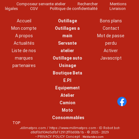
Composeur servante atelier
Rechercher
Mentions
légales
CGV
Politique de confidentialité
Livraison
Accueil
Outillage
Bons plans
Mon compte
Outillages a
Contact
A propos
main
Mot de passe
Actualités
Servante
perdu
Liste de nos
atelier
Activer
marques
Outillage auto
Javascript
partenaires
Usinage
Boutique Beta
E.P.I
Equipement
Atelier
Camion
Moto
Consommables
TOP
Millmatpro.com / https://www.millmatpro.com - ID
Robot bot-
d8df0d934d5dfbf12912ff0d00b1b
- © 2025 - 2029
• PRIVACY POLICY Concept :
Weblandes.com