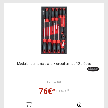
Module tournevis plats + cruciformes 12 pièces
Ref : V4989
76€
26
55
HT:63€