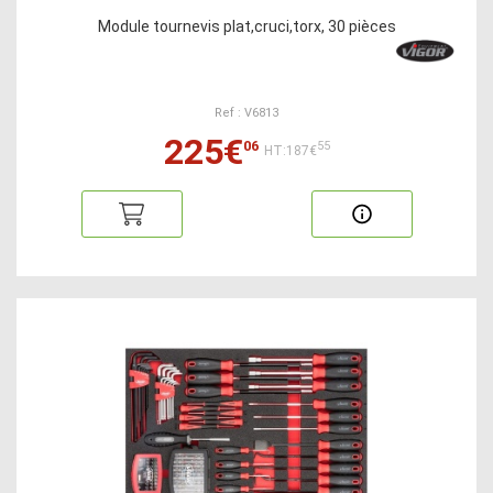
Module tournevis plat,cruci,torx, 30 pièces
Ref : V6813
225€
06
55
HT:187€