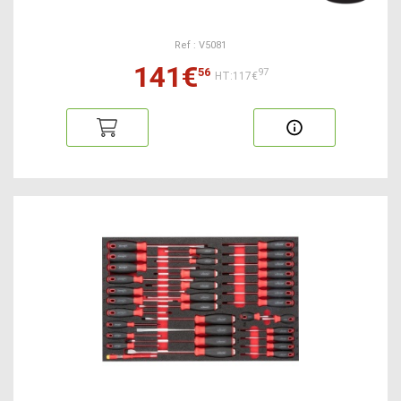
Ref : V5081
141€
56
97
HT:117€