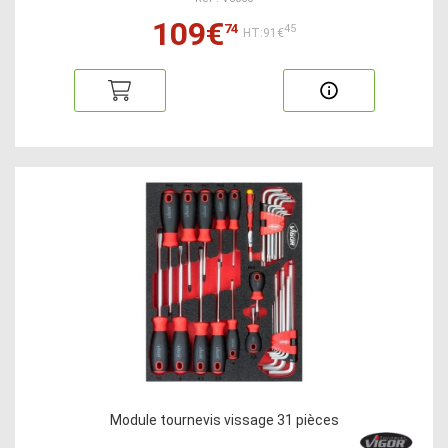
109€
74
45
HT:91€
Module tournevis vissage 31 pièces