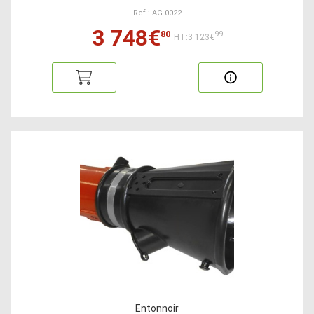
Ref : AG 0022
3 748€
80
99
HT:3 123€
Entonnoir