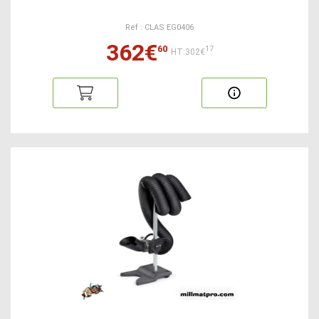
Ref : CLAS EG0406
362€
60
17
HT:302€