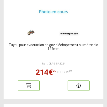
Tuyau pour évacuation de gaz d'échapement au mètre dia
127mm
Ref : CLAS SA3224
214€
20
50
HT:178€