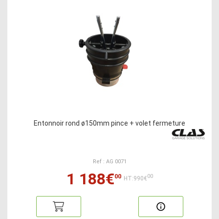
Entonnoir rond ø150mm pince + volet fermeture
Ref : AG 0071
1 188€
00
00
HT:990€