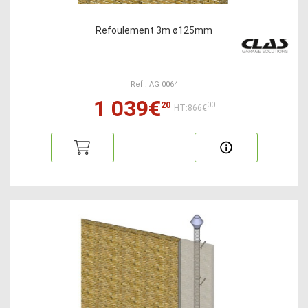
Refoulement 3m ø125mm
Ref : AG 0064
1 039€
20
00
HT:866€