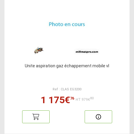
Unite aspiration gaz échappement mobile vl
Ref : CLAS EG3200
1 175€
76
80
HT:979€