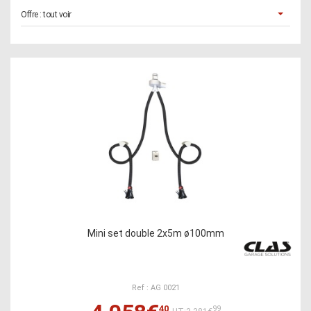
Offre :
tout voir
Mini set double 2x5m ø100mm
Ref : AG 0021
40
99