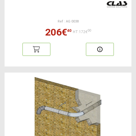
Ref : AG 0038
206€
40
00
HT:172€