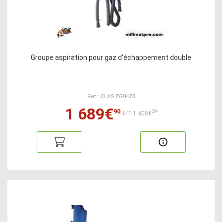
Groupe aspiration pour gaz d'échappement double
Ref : CLAS EG0423
1 689€
90
24
HT:1 408€