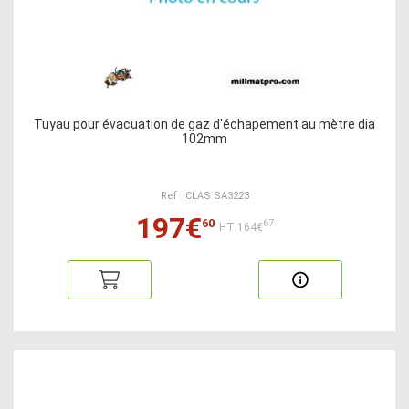
Tuyau pour évacuation de gaz d'échapement au mètre dia
102mm
Ref : CLAS SA3223
197€
60
67
HT:164€