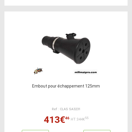
Embout pour échappement 125mm
Ref : CLAS SA3231
413€
46
55
HT:344€