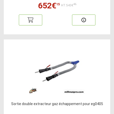
652€
15
46
HT:543€
Sortie double extracteur gaz échappement pour eg0405