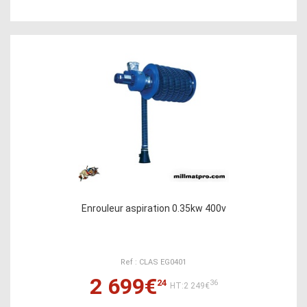
Enrouleur aspiration 0.35kw 400v
Ref : CLAS EG0401
2 699€
24
36
HT:2 249€