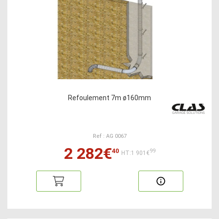
Refoulement 7m ø160mm
Ref : AG 0067
2 282€
40
99
HT:1 901€