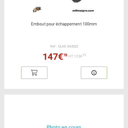
Embout pour échappement 100mm
Ref : CLAS SA3222
147€
78
15
HT:123€