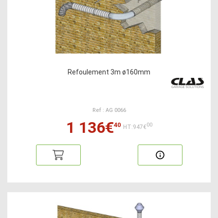
Refoulement 3m ø160mm
Ref : AG 0066
1 136€
40
00
HT:947€