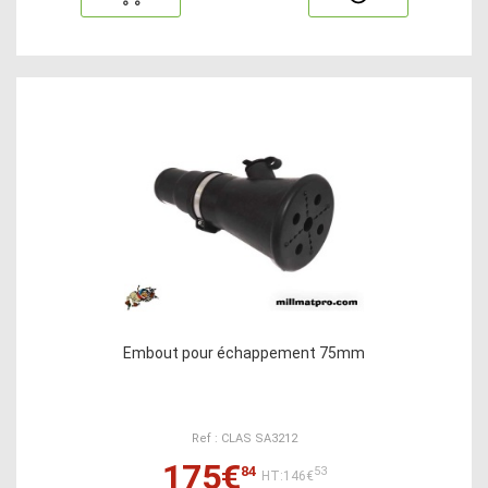
Embout pour échappement 75mm
Ref : CLAS SA3212
175€
84
53
HT:146€