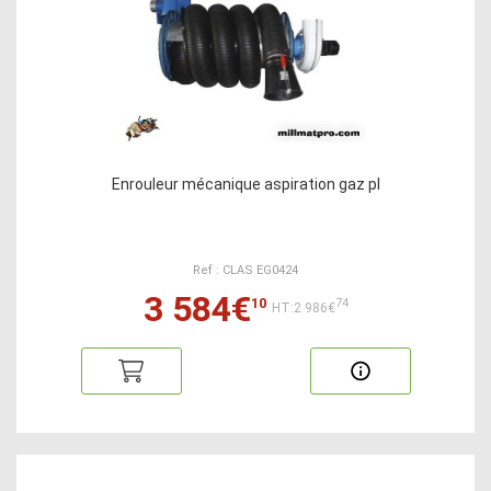
Enrouleur mécanique aspiration gaz pl
Ref : CLAS EG0424
3 584€
10
74
HT:2 986€