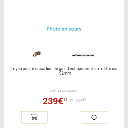
Tuyau pour évacuation de gaz d'échapement au mètre dia
152mm
Ref : CLAS SA3225
239€
11
26
HT:199€