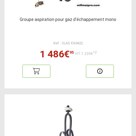
Groupe aspiration pour gaz d'échappement mono
Ref : CLAS EG0422
1 486€
95
12
HT:1 239€