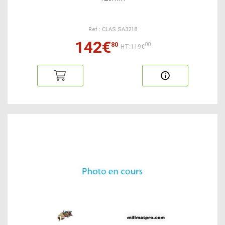
Ref : CLAS SA3218
142€
80
00
HT:119€