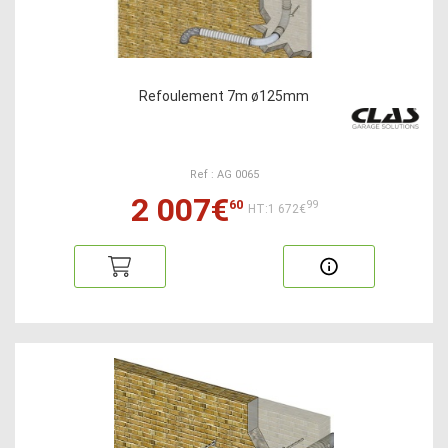
Refoulement 7m ø125mm
Ref : AG 0065
2 007€
60
99
HT:1 672€