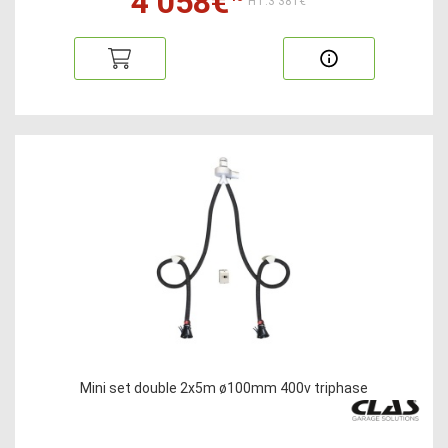
4 058€
HT:3 381€
Mini set double 2x5m ø100mm 400v triphase