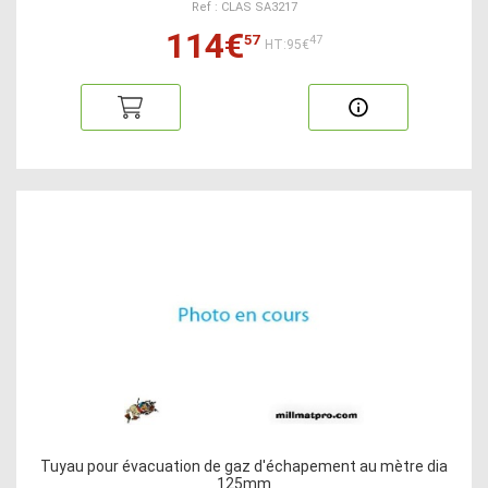
Ref : CLAS SA3217
114€
57
47
HT:95€
Tuyau pour évacuation de gaz d'échapement au mètre dia
125mm