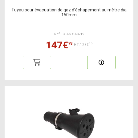
Tuyau pour évacuation de gaz d'échapement au mètre dia
150mm
Ref : CLAS SA3219
147€
78
15
HT:123€