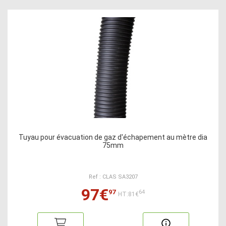
Tuyau pour évacuation de gaz d'échapement au mètre dia
75mm
Ref : CLAS SA3207
97€
97
64
HT:81€