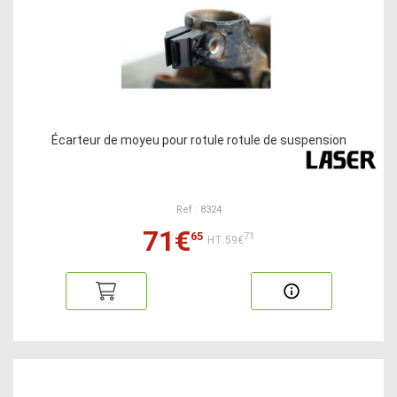
Écarteur de moyeu pour rotule rotule de suspension
Ref : 8324
71€
65
71
HT:59€