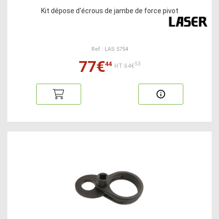
Kit dépose d'écrous de jambe de force pivot
Ref : LAS 5754
77€
44
53
HT:64€