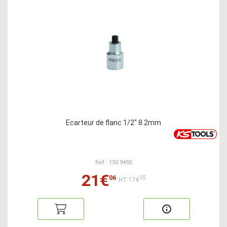
Ecarteur de flanc 1/2" 8.2mm
Ref : 150.9492
21€
06
55
HT:17€