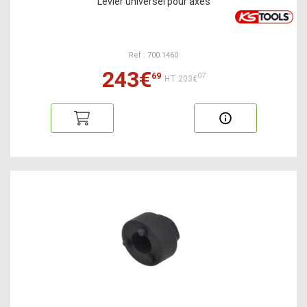
Levier universel pour axes
Ref : 700.1460
243€
69
07
HT:203€