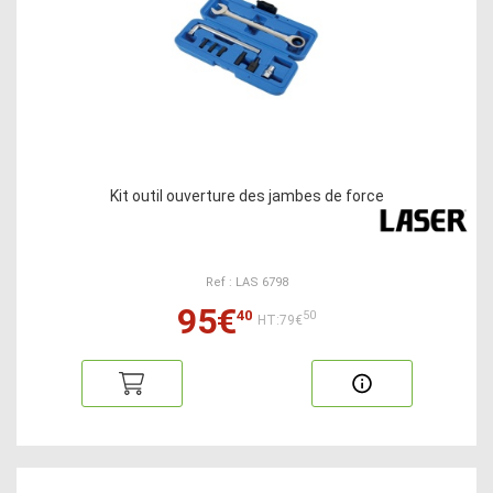
Kit outil ouverture des jambes de force
Ref : LAS 6798
95€
40
50
HT:79€