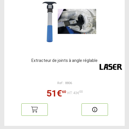
Extracteur de joints à angle réglable
Ref : 8806
51€
60
00
HT:43€