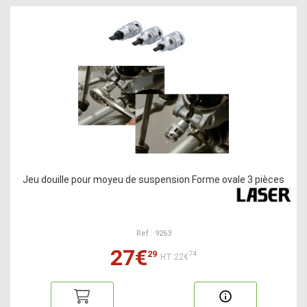
Jeu douille pour moyeu de suspension Forme ovale 3 pièces
Ref : 9263
27€
29
74
HT:22€