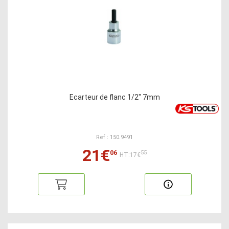
Ecarteur de flanc 1/2" 7mm
Ref : 150.9491
21€
06
55
HT:17€