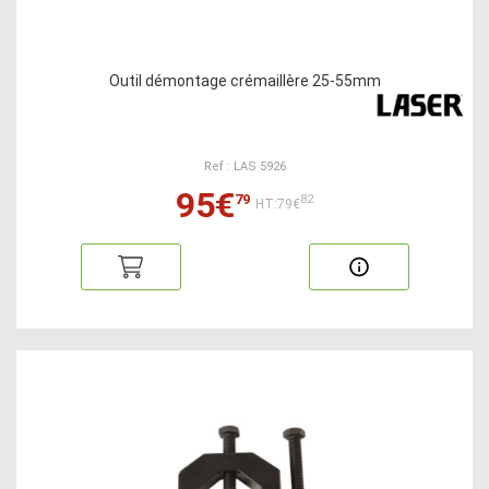
Outil démontage crémaillère 25-55mm
Ref : LAS 5926
95€
79
82
HT:79€