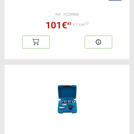
Ref : HZ239900
101€
43
52
HT:84€