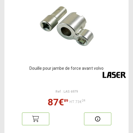
Douille pour jambe de force avant volvo
Ref : LAS 6979
87€
89
24
HT:73€