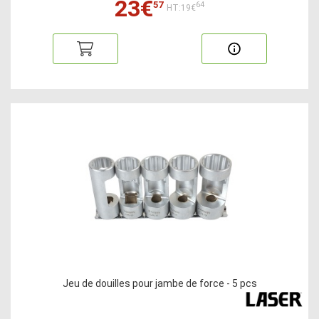
23€
57
64
HT:19€
Jeu de douilles pour jambe de force - 5 pcs