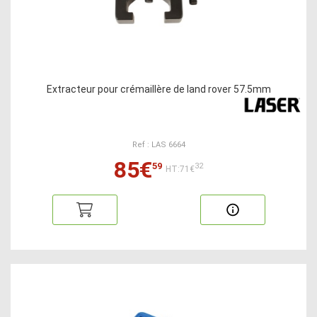
Extracteur pour crémaillère de land rover 57.5mm
Ref : LAS 6664
85€
59
32
HT:71€