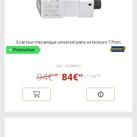
Ecarteur mecanique universel pans exterieurs 17mm
Promotion
Ref : HZ249312
94€
84€
18
60
50
HT:70€