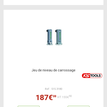
Jeu de niveau de carrossage
Ref : 515.3180
187€
08
90
HT:155€