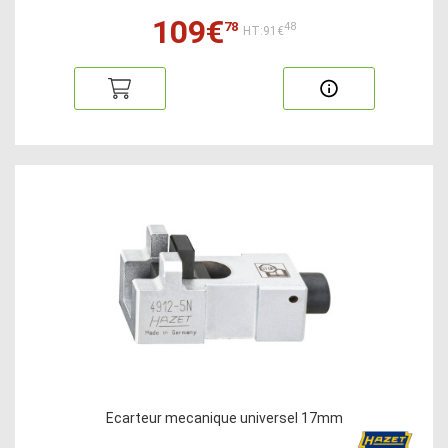
109€
78
48
HT:91€
Ecarteur mecanique universel 17mm