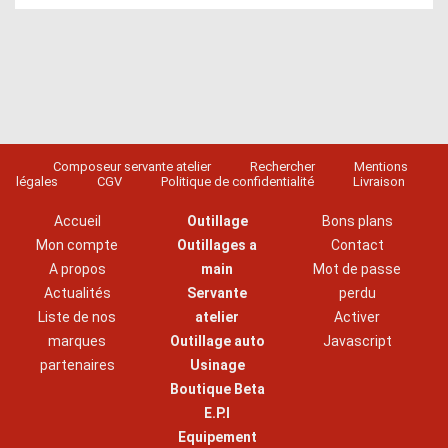
Composeur servante atelier
Rechercher
Mentions
légales
CGV
Politique de confidentialité
Livraison
Accueil
Outillage
Bons plans
Mon compte
Outillages a
Contact
A propos
main
Mot de passe
Actualités
Servante
perdu
Liste de nos
atelier
Activer
marques
Outillage auto
Javascript
partenaires
Usinage
Boutique Beta
E.P.I
Equipement