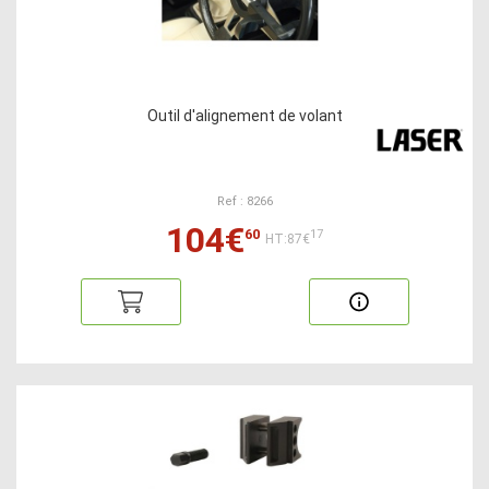
Outil d'alignement de volant
Ref : 8266
104€
60
17
HT:87€