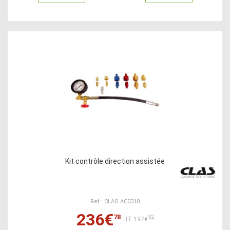
Kit contrôle direction assistée
Ref : CLAS AC0310
236€
78
32
HT:197€