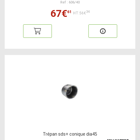
Ref : 606/40
67€
61
34
HT:56€
Trépan sds+ conique dia45