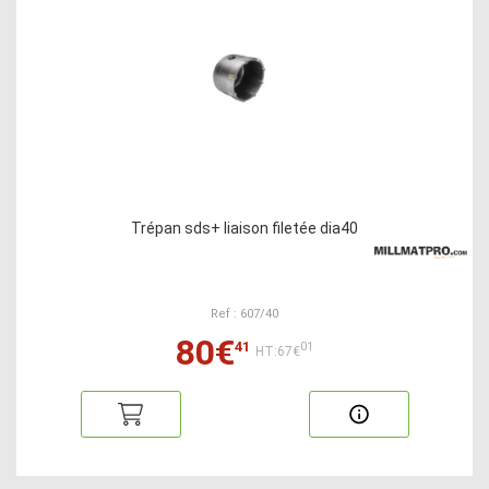
Trépan sds+ liaison filetée dia40
Ref : 607/40
80€
41
01
HT:67€