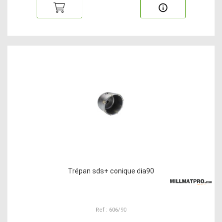
Trépan sds+ conique dia90
Ref : 606/90