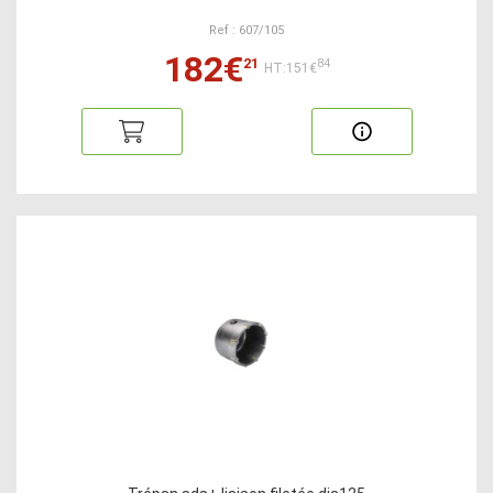
Ref : 607/105
182€
21
84
HT:151€