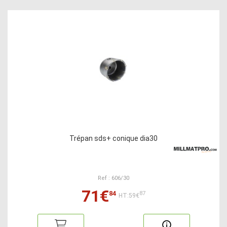
Trépan sds+ conique dia30
Ref : 606/30
71€
84
87
HT:59€