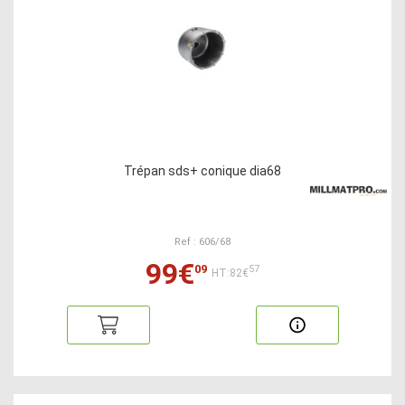
Trépan sds+ conique dia68
Ref : 606/68
99€
09
57
HT:82€