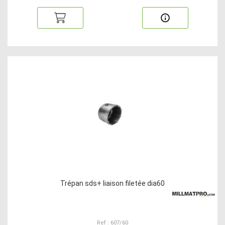
Trépan sds+ liaison filetée dia60
Ref : 607/60