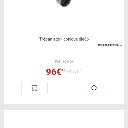
Trépan sds+ conique dia66
Ref : 606/66
96€
46
38
HT:80€