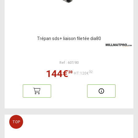
Trépan sds+ liaison filetée dia80
Ref : 607/80
144€
38
32
HT:120€
TOP