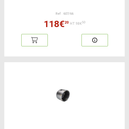
Ref : 607/66
118€
20
50
HT:98€