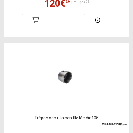
120€
39
32
HT:100€
Trépan sds+ liaison filetée dia105