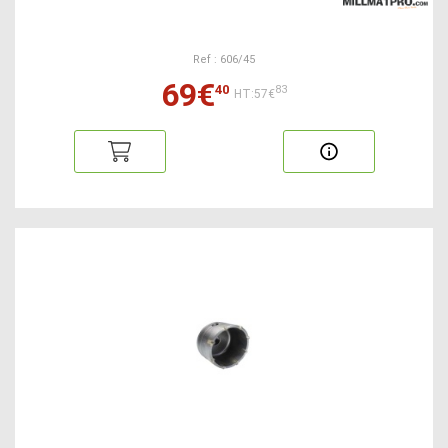
Ref : 606/45
69€
40
83
HT:57€