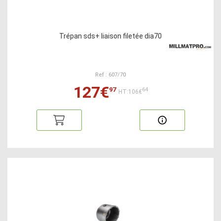
Trépan sds+ liaison filetée dia70
Ref : 607/70
127€
97
64
HT:106€