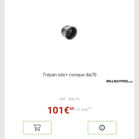
Trépan sds+ conique dia70
Ref : 606/70
101€
60
67
HT:84€