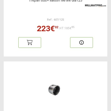
Trépan sds+ liaison filetée dia125
Ref : 607/125
223€
02
85
HT:185€