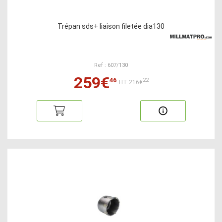
Trépan sds+ liaison filetée dia130
Ref : 607/130
259€
46
22
HT:216€