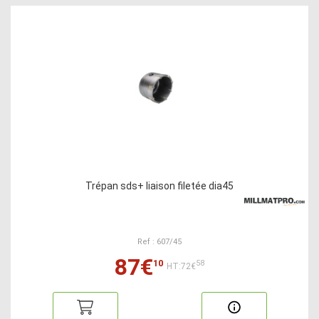
Trépan sds+ liaison filetée dia45
Ref : 607/45
87€
10
58
HT:72€