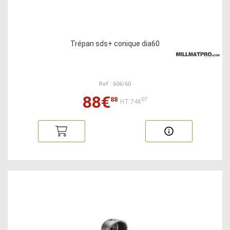
Trépan sds+ conique dia60
Ref : 606/60
88€
88
07
HT:74€