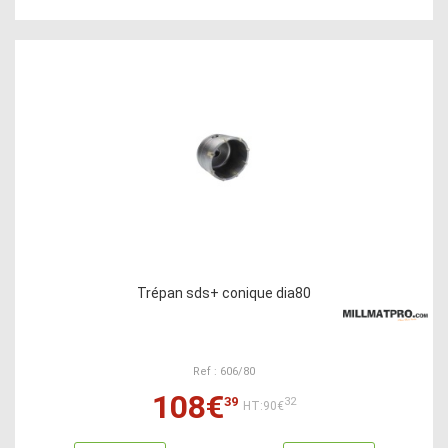
Trépan sds+ conique dia80
Ref : 606/80
108€
39
32
HT:90€