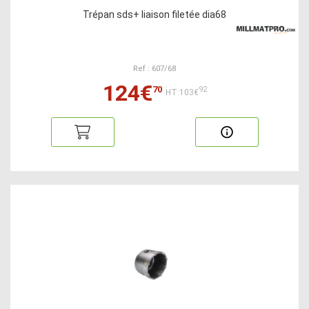
Trépan sds+ liaison filetée dia68
Ref : 607/68
124€
70
92
HT:103€