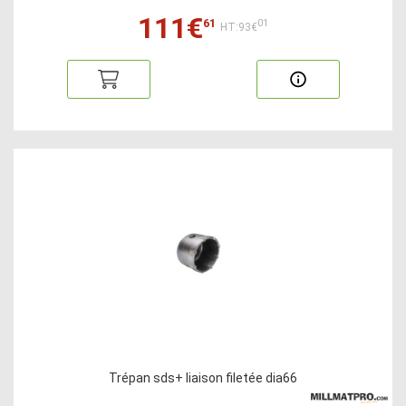
111€
61
01
HT:93€
Trépan sds+ liaison filetée dia66