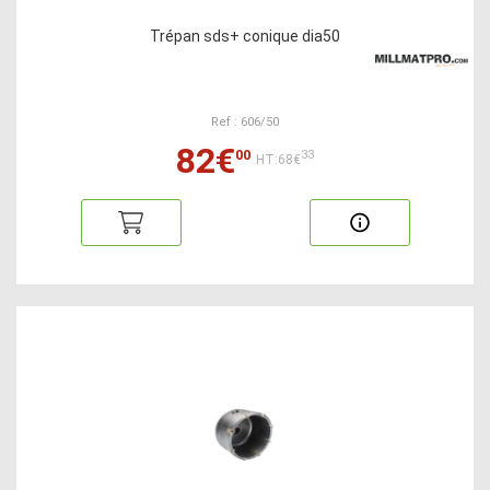
Trépan sds+ conique dia50
Ref : 606/50
82€
00
33
HT:68€