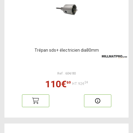
Trépan sds+ électricien dia80mm
Ref : 604/80
110€
69
24
HT:92€