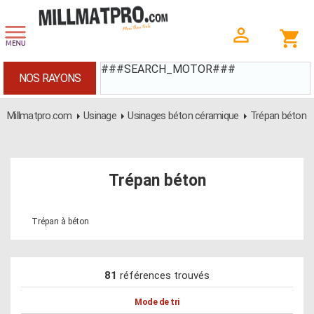
###SEARCH_MOTOR###
NOS RAYONS
Millmatpro.com
Usinage
Usinages béton céramique
Trépan béton
Trépan béton
Trépan à béton
81
références trouvés
Mode de tri