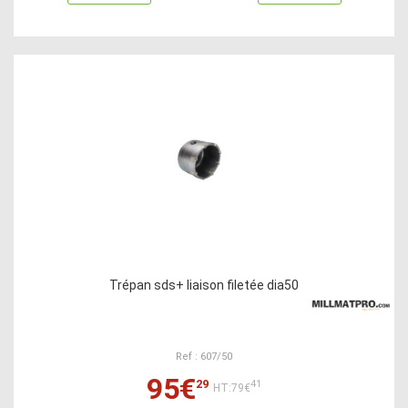
Trépan sds+ liaison filetée dia50
Ref : 607/50
95€
29
41
HT:79€