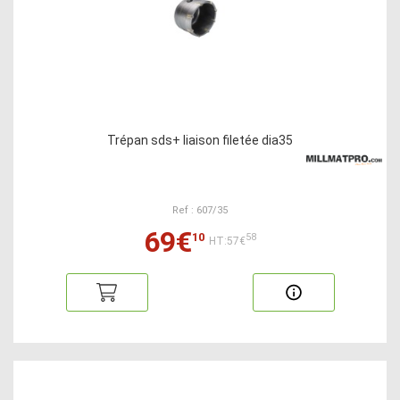
Trépan sds+ liaison filetée dia35
Ref : 607/35
69€
10
58
HT:57€