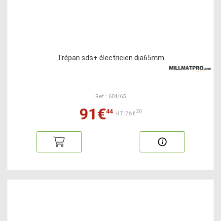
Trépan sds+ électricien dia65mm
Ref : 604/65
91€
44
20
HT:76€