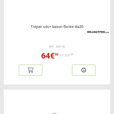
Trépan sds+ liaison filetée dia30
Ref : 607/30
64€
06
38
HT:53€