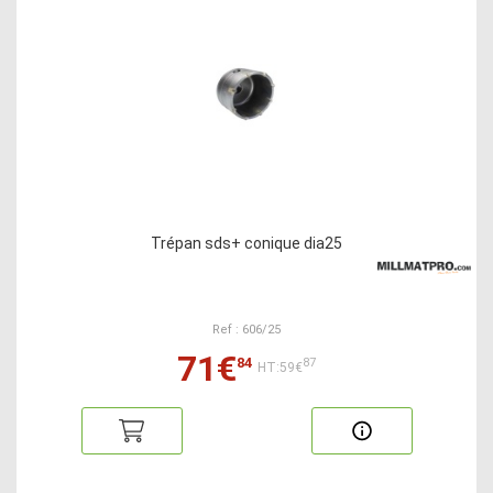
Trépan sds+ conique dia25
Ref : 606/25
71€
84
87
HT:59€