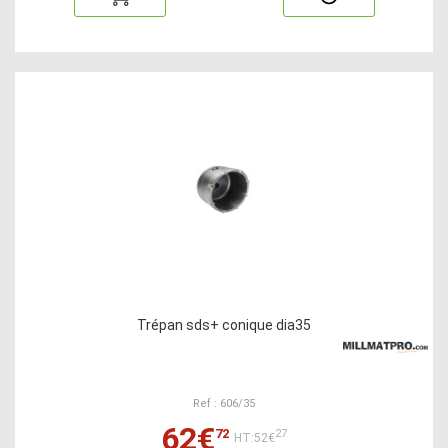
Trépan sds+ conique dia35
Ref : 606/35
62€
72
27
HT:52€