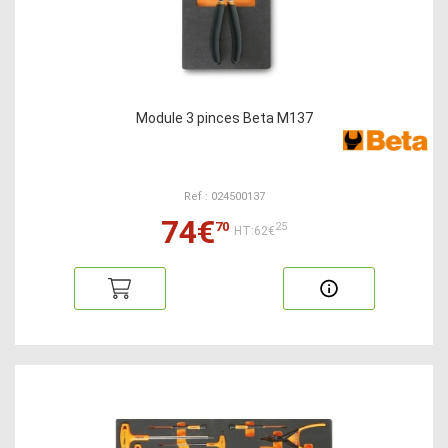
Module 3 pinces Beta M137
Ref : 024500137
74€
70
25
HT:62€