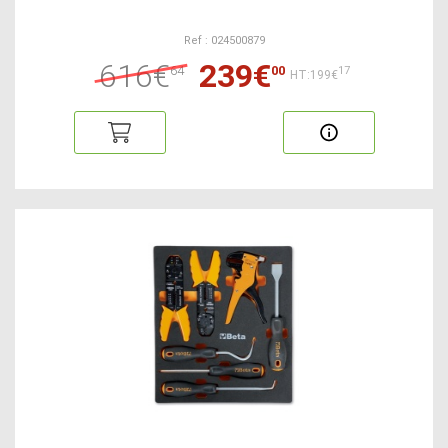
Ref : 024500879
616€
239€
64
00
17
HT:199€