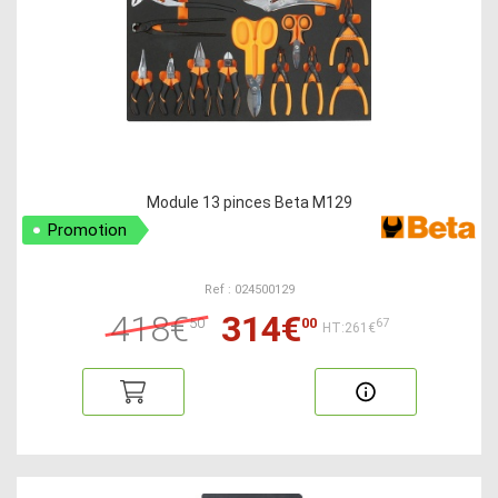
Module 13 pinces Beta M129
Promotion
Ref : 024500129
418€
314€
50
00
67
HT:261€