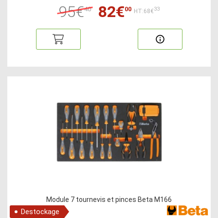
95€
82€
40
00
33
HT:68€
Module 7 tournevis et pinces Beta M166
Destockage