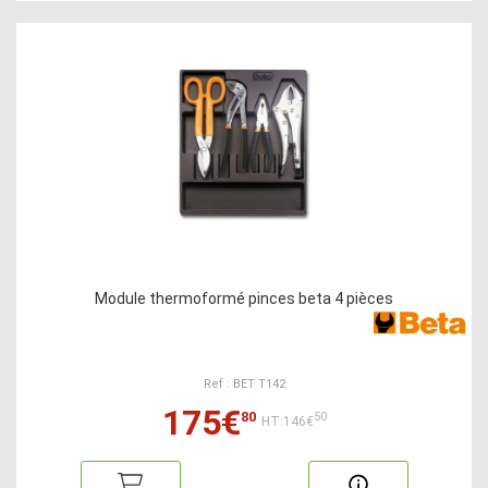
Module thermoformé pinces beta 4 pièces
Ref : BET T142
175€
80
50
HT:146€