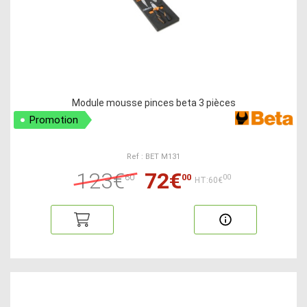
Module mousse pinces beta 3 pièces
Promotion
Ref : BET M131
123€
72€
60
00
00
HT:60€