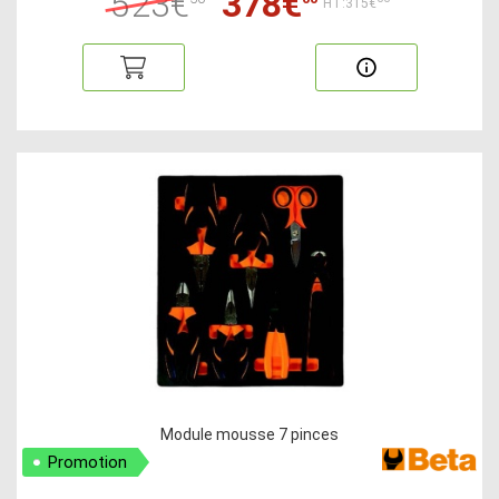
523€
378€
HT:315€
Module mousse 7 pinces
Promotion