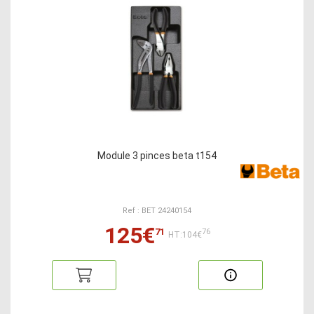
Module 3 pinces beta t154
Ref : BET 24240154
125€
71
76
HT:104€