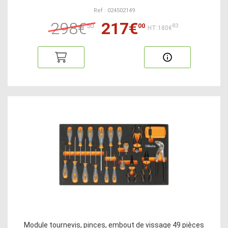
Ref : 024502149
298€
217€
50
00
83
HT:180€
Module tournevis, pinces, embout de vissage 49 pièces