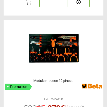
Module mousse 12 pinces
Promotion
Ref : 024502148
50
00
00