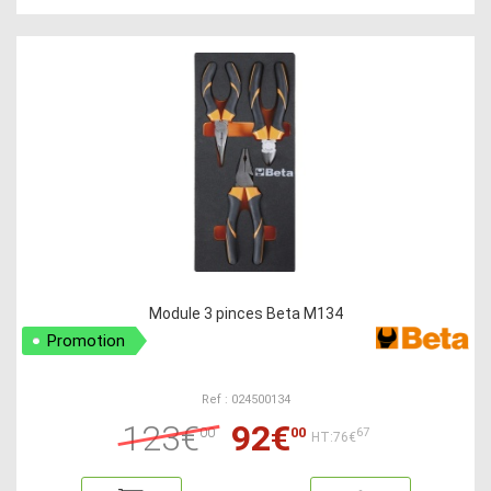
Module 3 pinces Beta M134
Promotion
Ref : 024500134
123€
92€
00
00
67
HT:76€