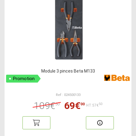
Module 3 pinces Beta M133
Promotion
Ref : 024500133
109€
69€
50
00
50
HT:57€