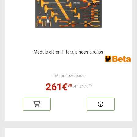
Module clé en T torx, pinces circlips
Ref : BET 024500875
261€
30
75
HT:217€