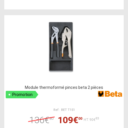
Module thermoformé pinces beta 2 pièces
Promotion
Ref : BET T151
136€
109€
80
00
83
HT:90€