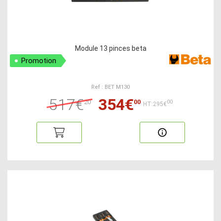
Module 13 pinces beta
Promotion
Ref : BET M130
517€
354€
20
00
00
HT:295€