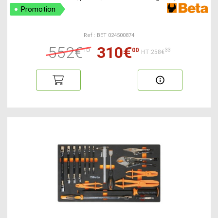
Promotion
Ref : BET 024500874
552€
310€
10
00
33
HT:258€