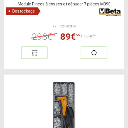
Module Pinces à cosses et dénuder 7 pièces M390
Destockage
Ref : 024502114
298€
89€
50
55
62
HT:74€