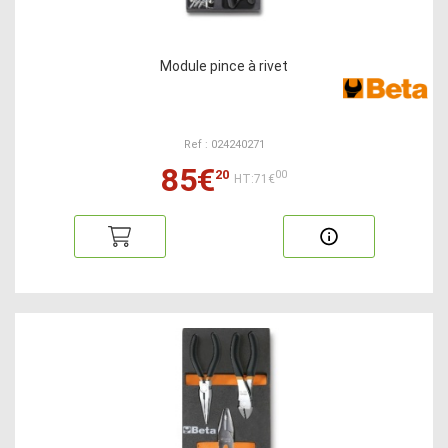
Module pince à rivet
Ref : 024240271
85€
20
00
HT:71€