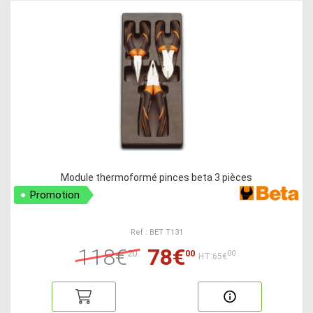
Module thermoformé pinces beta 3 pièces
Promotion
Ref : BET T131
118€
78€
20
00
00
HT:65€