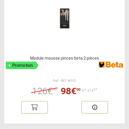
Module mousse pinces beta 2 pièces
Promotion
Ref : BET M153
126€
98€
00
00
67
HT:81€