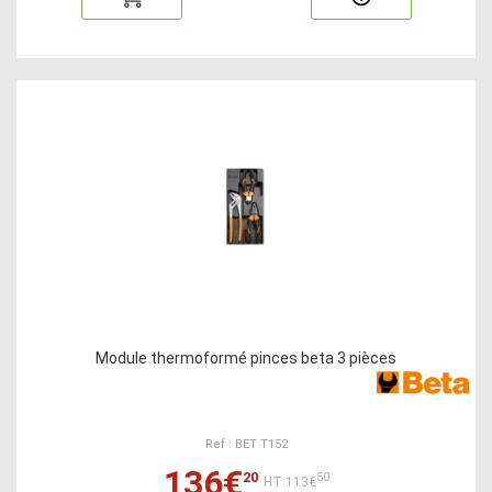
Module thermoformé pinces beta 3 pièces
Ref : BET T152
136€
20
50
HT:113€