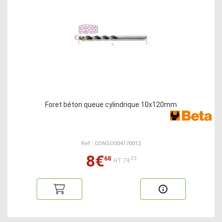
Foret béton queue cylindrique 10x120mm
Ref : CONSO004170012
8€
68
23
HT:7€