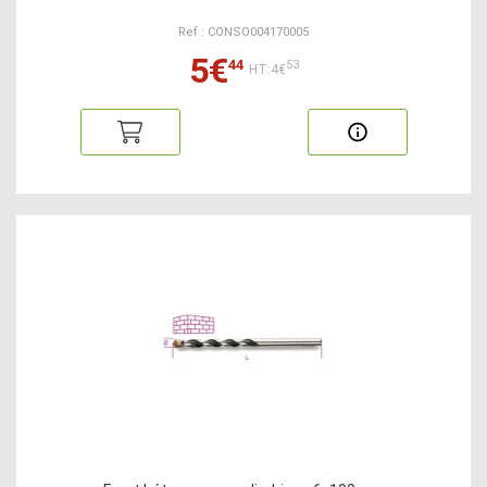
Ref : CONSO004170005
5€
44
53
HT:4€