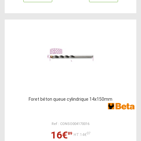
Foret béton queue cylindrique 14x150mm
Ref : CONSO004170016
16€
89
07
HT:14€