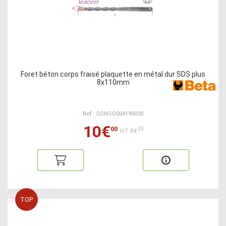
Foret béton corps fraisé plaquette en métal dur SDS plus
8x110mm
Ref : CONSO004190030
10€
00
33
HT:8€
TOP