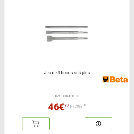
Jeu de 3 burins sds plus
Ref : 004180103
46€
20
50
HT:38€