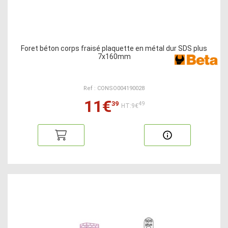
Foret béton corps fraisé plaquette en métal dur SDS plus
7x160mm
Ref : CONSO004190028
11€
39
49
HT:9€