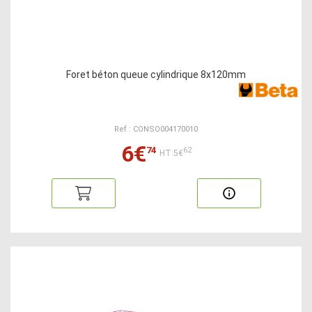
Foret béton queue cylindrique 8x120mm
Ref : CONSO004170010
6€
74
62
HT:5€