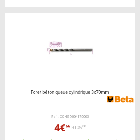
Foret béton queue cylindrique 3x70mm
Ref : CONSO004170003
4€
66
88
HT:3€