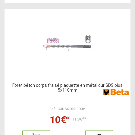
Foret béton corps fraisé plaquette en métal dur SDS plus
5x110mm
Ref : CONSO004190004
10€
00
33
HT:8€