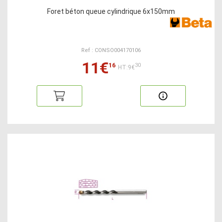
Foret béton queue cylindrique 6x150mm
Ref : CONSO004170106
11€
16
30
HT:9€