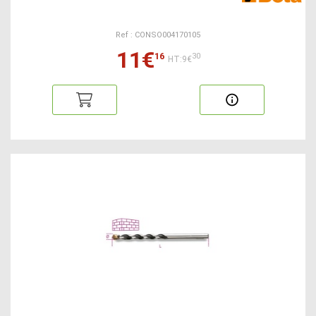
Ref : CONSO004170105
11€
16
30
HT:9€