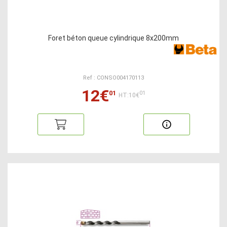
Foret béton queue cylindrique 8x200mm
Ref : CONSO004170113
12€
01
01
HT:10€