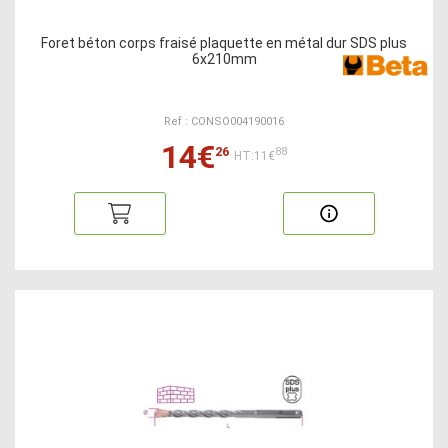
Foret béton corps fraisé plaquette en métal dur SDS plus
6x210mm
Ref : CONSO004190016
14€
26
88
HT:11€