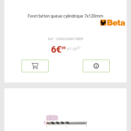
Foret béton queue cylindrique 7x120mm
Ref : CONSO004170009
6€
09
07
HT:5€