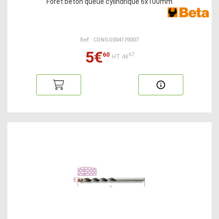
Foret béton queue cylindrique 6x100mm
Ref : CONSO004170007
5€
60
67
HT:4€