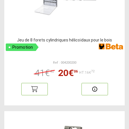
Jeu de 8 forets cylindriques hélicoïdaux pour le bois
Promotion
Ref : 004200200
41€
20€
40
06
72
HT:16€