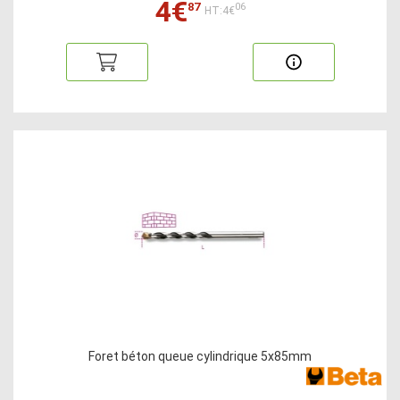
4€
87
06
HT:4€
Foret béton queue cylindrique 5x85mm