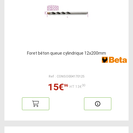
Foret béton queue cylindrique 12x200mm
Ref : CONSO004170125
15€
96
30
HT:13€