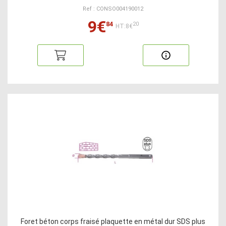
Ref : CONSO004190012
9€
84
20
HT:8€
Foret béton corps fraisé plaquette en métal dur SDS plus