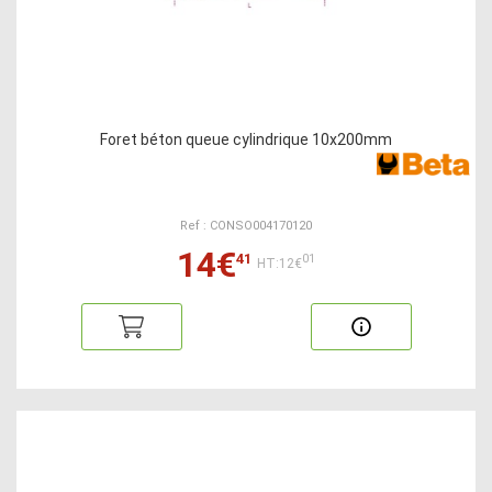
Foret béton queue cylindrique 10x200mm
Ref : CONSO004170120
14€
41
01
HT:12€