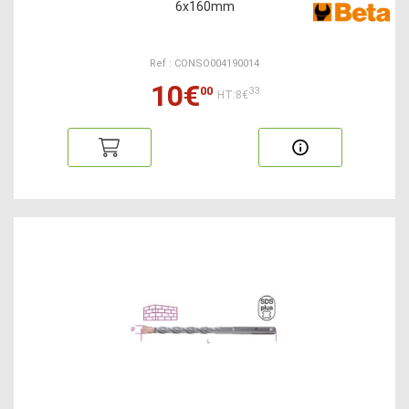
6x160mm
Ref : CONSO004190014
10€
00
33
HT:8€