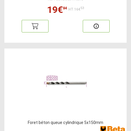
19€
84
53
HT:16€
Foret béton queue cylindrique 5x150mm