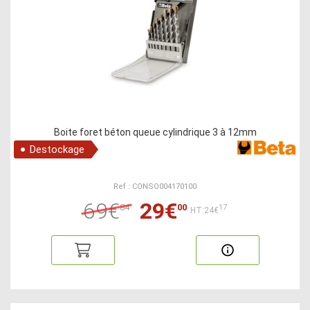
Boite foret béton queue cylindrique 3 à 12mm
Destockage
Ref : CONSO004170100
69€
29€
84
00
17
HT:24€