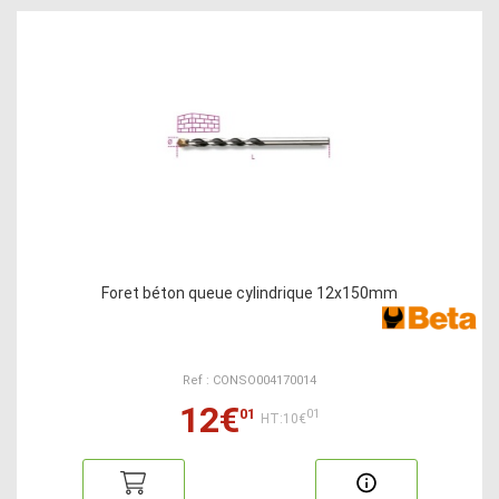
Foret béton queue cylindrique 12x150mm
Ref : CONSO004170014
12€
01
01
HT:10€