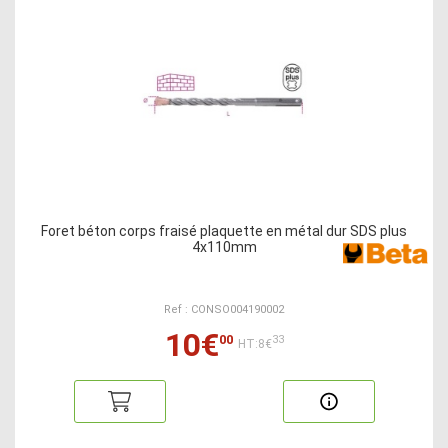
Foret béton corps fraisé plaquette en métal dur SDS plus
4x110mm
Ref : CONSO004190002
10€
00
33
HT:8€