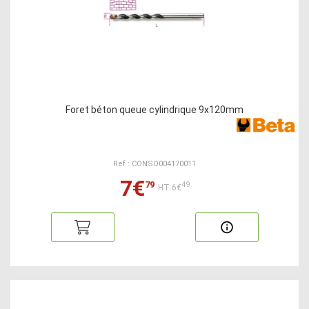
Foret béton queue cylindrique 9x120mm
Ref : CONSO004170011
7€
79
49
HT:6€