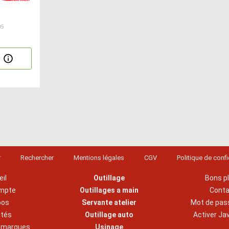
05
r
Rechercher
Mentions légales
CGV
Politique de confi
il
Outillage
Bons p
mpte
Outillages a main
Cont
pos
Servante atelier
Mot de pas
ités
Outillage auto
Activer Ja
s marques
Usinage