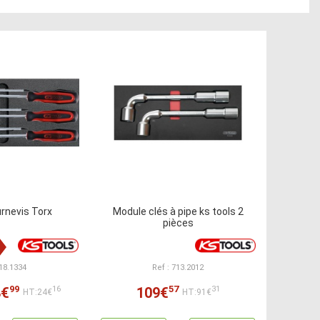
rnevis Torx
Module clés à pipe ks tools 2
pièces
818.1334
Ref : 713.2012
99
57
8€
109€
16
31
HT:24€
HT:91€