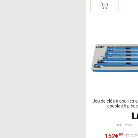
Jeu de clés à douilles 
doubles 6 pièc
Ref : 7256
97
152€
HT:127