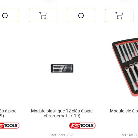
és à pipe
Module plastique 12 clés à pipe
Module clé à p
9)
chromemat (7-19)
Ref : 999.0023
Ref : MOB