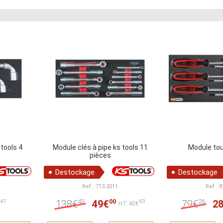
 tools 4
Module clés à pipe ks tools 11
Module tou
pièces
Destockage
Destockage
Ref : 713.2011
Ref : 
43
00
26
138€
49€
79€
2
47
83
€
HT:40€