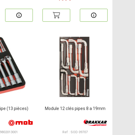
ipe (13 pièces)
Module 12 clés pipes 8 a 19mm
 9802013001
Ref : SOD 09707