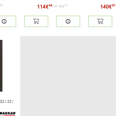
44
01
114€
140€
51
37
€
HT:95€
22 / 23 /