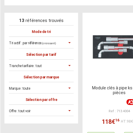
13
références trouvés
Mode de tri
Tri actif :
par référence
(croissant)
Sélection par tarif
Tranche tarifaire :
tout
Sélection par marque
Module clés à pipe ks
Marque :
toute
pièces
Sélection par offre
Offre :
tout voir
Ref : 713.4004
16
118€
HT:98