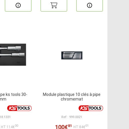
ipe ks tools 30-
Module plastique 10 clés à pipe
2mm
chromemat
818.1331
Ref : 999.0021
81
100€
30
01
HT:114€
HT:84€