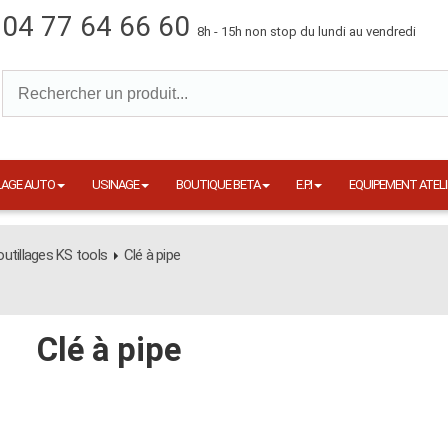
04 77 64 66 60
8h - 15h non stop du lundi au vendredi
LAGE AUTO
USINAGE
BOUTIQUE BETA
E.P.I
EQUIPEMENT ATELI
utillages KS tools
Clé à pipe
Clé à pipe