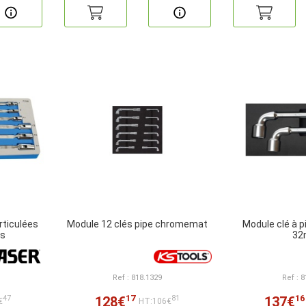
articulées
Module 12 clés pipe chromemat
Module clé à p
es
3
Ref : 818.1329
Ref : 
17
16
128€
137€
47
81
€
HT:106€