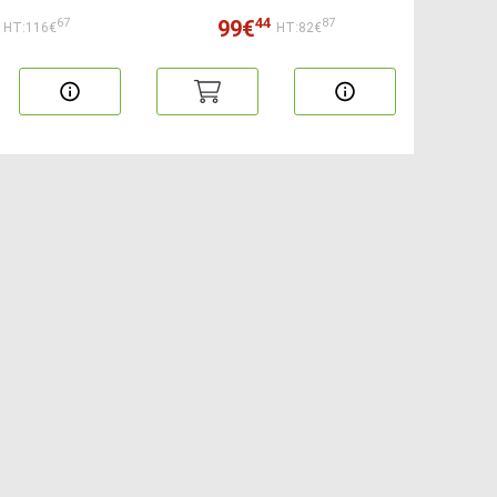
44
99€
67
87
HT:116€
HT:82€