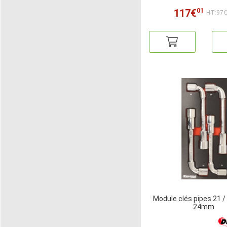
01
117€
HT:97
Module clés pipes 21 / 
24mm