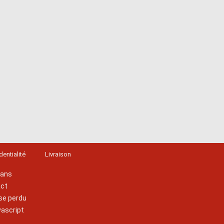
dentialité
Livraison
lans
act
se perdu
vascript