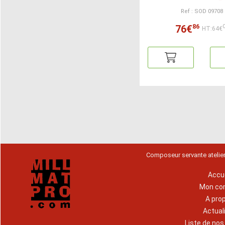
Ref : SOD 09708
86
76€
HT:64€
Composeur servante atelie
Accue
Mon co
A pro
Actual
Liste de no