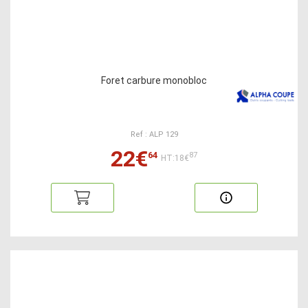
Foret carbure monobloc
Ref : ALP 129
22€
64
87
HT:18€