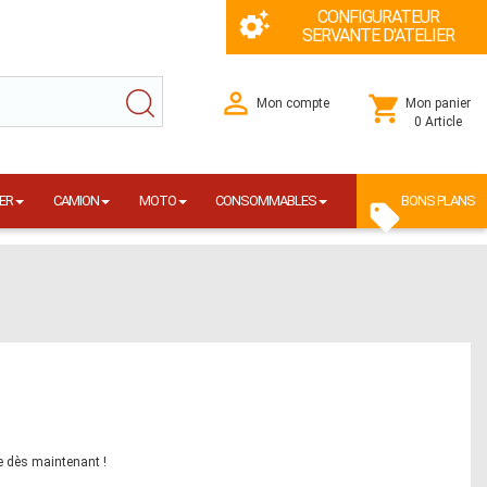
CONFIGURATEUR
SERVANTE D'ATELIER
Mon compte
Mon panier
0 Article
ER
CAMION
MOTO
CONSOMMABLES
BONS PLANS
e dès maintenant !