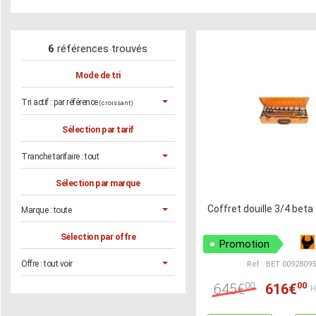
6
références trouvés
Mode de tri
Tri actif :
par référence
(croissant)
Sélection par tarif
Tranche tarifaire :
tout
Sélection par marque
Coffret douille 3/4 beta
Marque :
toute
Sélection par offre
Promotion
Offre :
tout voir
Ref : BET 0092809
00
00
645€
616€
H