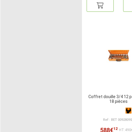
Coffret douille 3/4 12 
18 pièces
Ref : BET 0092809
12
588€
HT:490