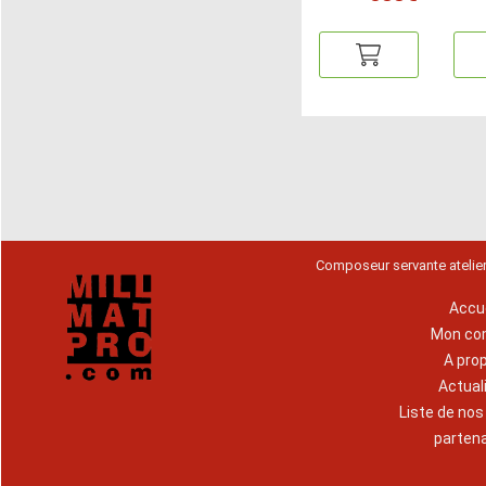
Composeur servante atelie
Accue
Mon co
A pro
Actual
Liste de no
parten