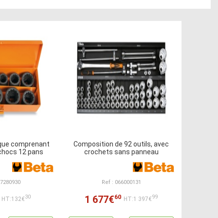
ique comprenant
Composition de 92 outils, avec
 chocs 12 pans
crochets sans panneau
07280930
Ref : 066000131
60
1 677€
30
99
HT:132€
HT:1 397€