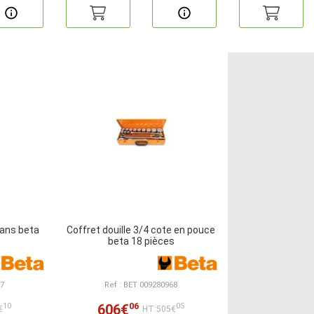
pans beta
Coffret douille 3/4 cote en pouce
beta 18 pièces
57
Ref : BET 009280968
06
606€
10
05
€
HT:505€