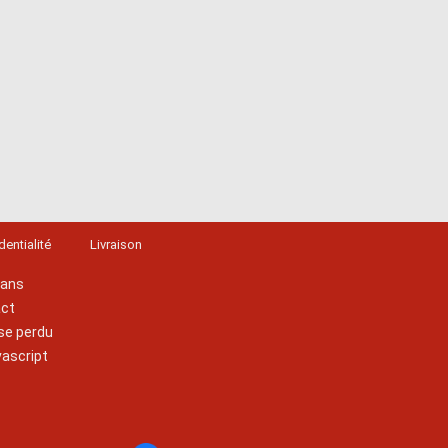
dentialité
Livraison
lans
act
se perdu
vascript