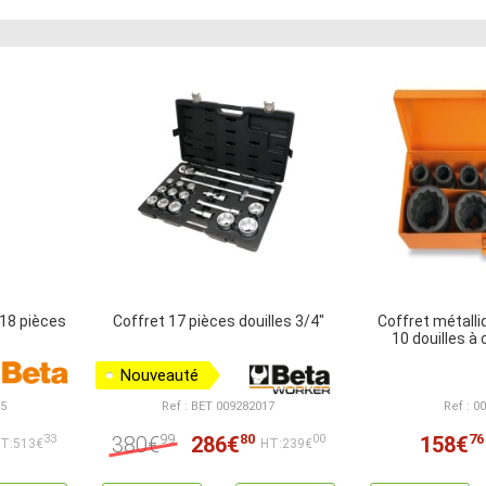
 18 pièces
Coffret 17 pièces douilles 3/4"
Coffret métall
10 douilles à
Nouveauté
55
Ref : BET 009282017
Ref : 0
99
80
76
380€
286€
158€
33
00
T:513€
HT:239€