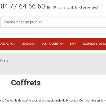
04 77 64 66 60
8h - 15h non stop du lundi au vendredi
LAGE AUTO
USINAGE
BOUTIQUE BETA
E.P.I
EQUIPEMENT ATELI
ffrets
Coffrets
s. Des outils de qualité pour les professionnels du bricolage. Commandez en lign