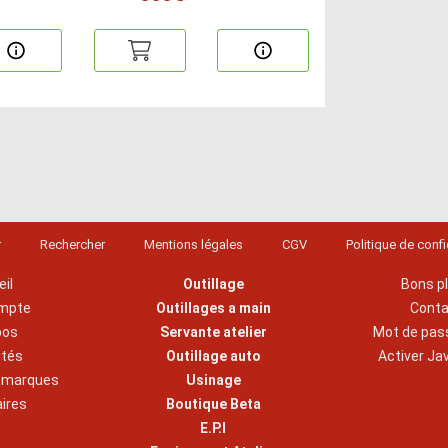
r
Rechercher
Mentions légales
CGV
Politique de confi
il
Outillage
Bons p
mpte
Outillages a main
Cont
pos
Servante atelier
Mot de pas
ités
Outillage auto
Activer Ja
s marques
Usinage
aires
Boutique Beta
E.P.I