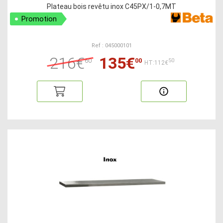
Plateau bois revêtu inox C45PX/1-0,7MT
Promotion
Ref : 045000101
216€
135€
60
00
50
HT:112€