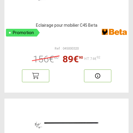
Eclairage pour mobilier C45 Beta
Promotion
Ref : 045000320
156€
89€
60
90
92
HT:74€