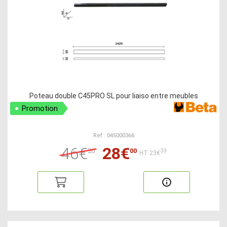
Poteau double C45PRO SL pour liaiso entre meubles
Promotion
Ref : 045000366
46€
28€
20
00
33
HT:23€