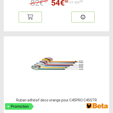
82€
54€
80
00
00
HT:45€
Ruban adhésif deco orange pour C45PRO C45STR
Promotion