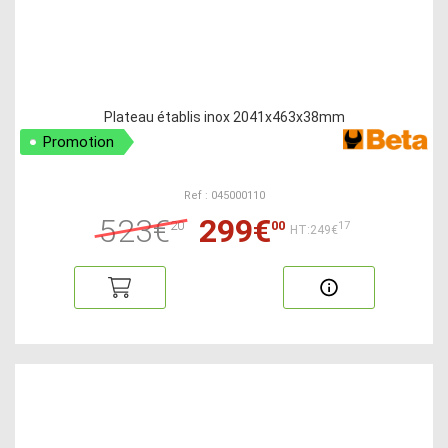
Plateau établis inox 2041x463x38mm
Promotion
Ref : 045000110
523€
299€
20
00
17
HT:249€