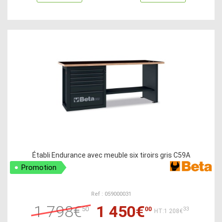
Établi Endurance avec meuble six tiroirs gris C59A
Promotion
Ref : 059000031
1 798€
1 450€
50
00
33
HT:1 208€