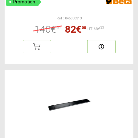
Promotion
Ref : 045000313
140€
82€
40
00
33
HT:68€