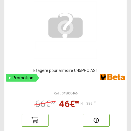
Etagère pour armoire C45PRO AS1
Promotion
Ref : 045000466
66€
46€
00
00
33
HT:38€