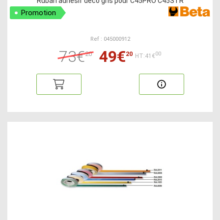
Ruban adhésif deco gris pour C45PRO C45STR
Promotion
Ref : 045000912
73€
49€
20
20
00
HT:41€