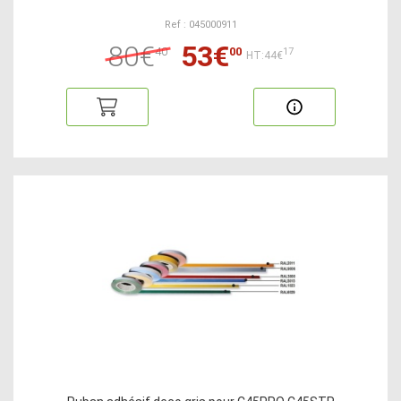
Ref : 045000911
80€
53€
40
00
17
HT:44€