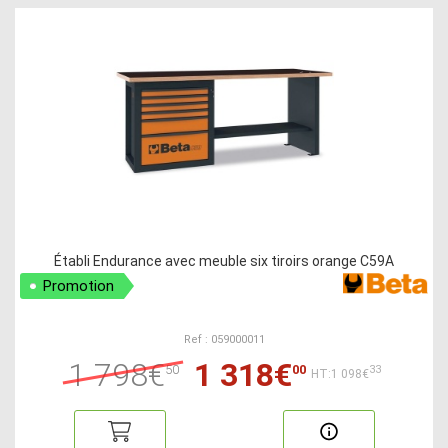
Établi Endurance avec meuble six tiroirs orange C59A
Promotion
Ref : 059000011
1 798€
1 318€
50
00
33
HT:1 098€