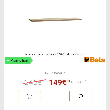
Plateau établis bois 1361x463x38mm
Promotion
Ref : 045000113
246€
149€
60
00
17
HT:124€