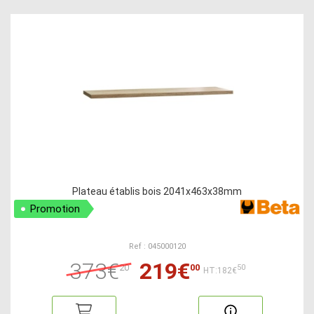
Plateau établis bois 2041x463x38mm
Promotion
Ref : 045000120
373€
219€
20
00
50
HT:182€