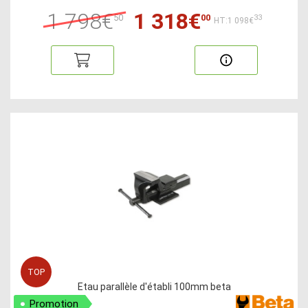
1 798€
1 318€
50
00
33
HT:1 098€
TOP
Etau parallèle d'établi 100mm beta
Promotion