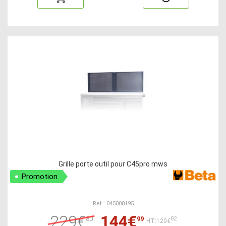
Grille porte outil pour C45pro mws
Promotion
Ref : 045000195
229€
144€
80
99
82
HT:120€