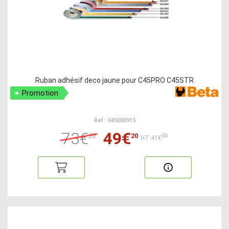
Ruban adhésif deco jaune pour C45PRO C45STR
Promotion
Ref : 045000915
73€
49€
20
20
00
HT:41€