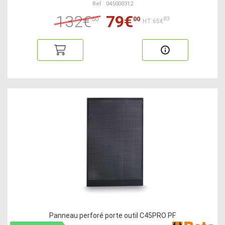
Ref : 045000312
132€
79€
60
00
83
HT:65€
Panneau perforé porte outil C45PRO PF