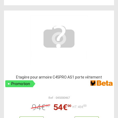
Etagère pour armoire C45PRO AS1 porte vêtement
Promotion
Ref : 045000467
94€
54€
80
00
00
HT:45€