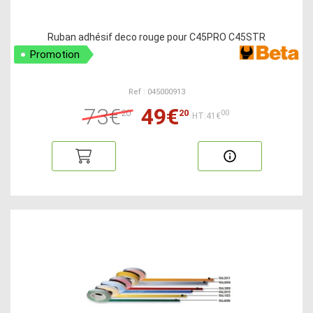
Ruban adhésif deco rouge pour C45PRO C45STR
Promotion
Ref : 045000913
73€
49€
20
20
00
HT:41€