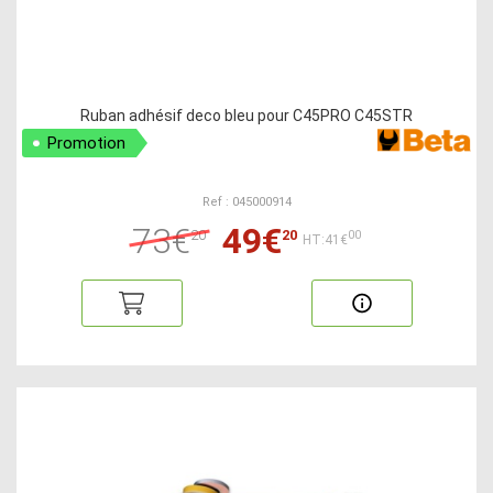
Ruban adhésif deco bleu pour C45PRO C45STR
Promotion
Ref : 045000914
73€
49€
20
20
00
HT:41€