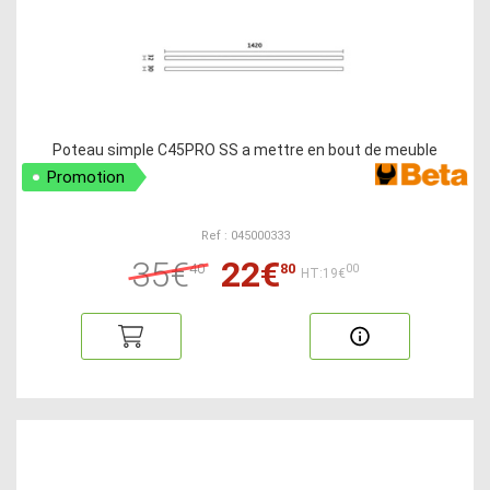
Poteau simple C45PRO SS a mettre en bout de meuble
Promotion
Ref : 045000333
35€
22€
40
80
00
HT:19€