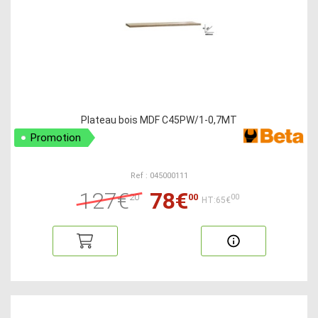
Plateau bois MDF C45PW/1-0,7MT
Promotion
Ref : 045000111
127€
78€
20
00
00
HT:65€