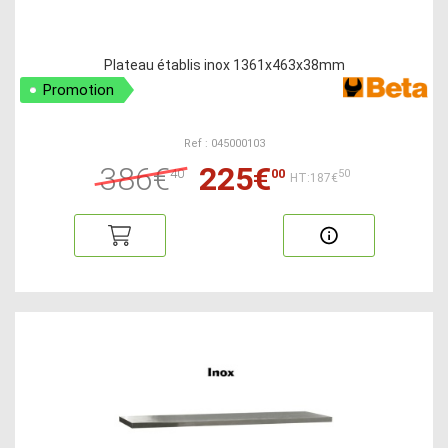
Plateau établis inox 1361x463x38mm
Promotion
Ref : 045000103
386€
225€
40
00
50
HT:187€