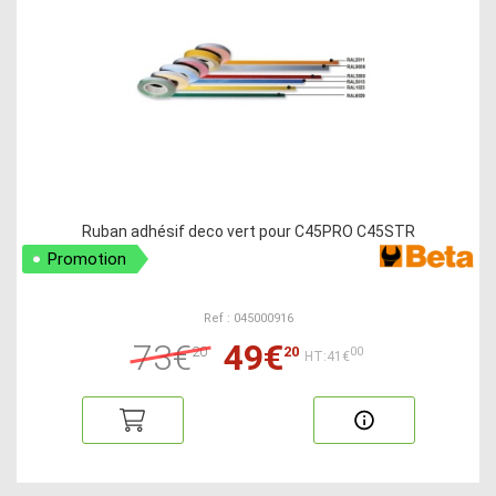
Ruban adhésif deco vert pour C45PRO C45STR
Promotion
Ref : 045000916
73€
49€
20
20
00
HT:41€