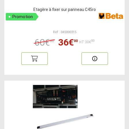
Etagère à fixer sur panneau C45ro
Promotion
Ref : 045000315
60€
36€
60
00
00
HT:30€