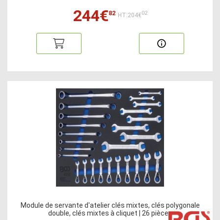
244€
82
02
HT:204€
Module de servante d'atelier clés mixtes, clés polygonale
double, clés mixtes à cliquet | 26 pièces