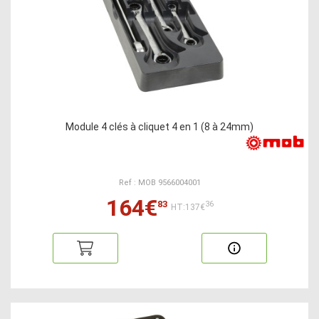
Module 4 clés à cliquet 4 en 1 (8 à 24mm)
Ref : MOB 9566004001
164€
83
36
HT:137€