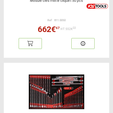
Module clés mixte cliquet 50 pcs
Ref : 811.0050
662€
67
22
HT:552€