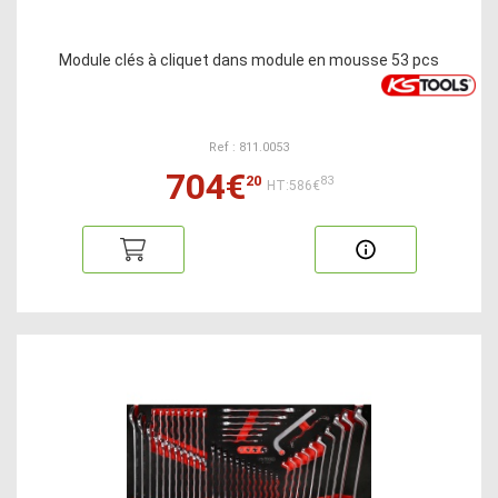
Module clés à cliquet dans module en mousse 53 pcs
Ref : 811.0053
704€
20
83
HT:586€