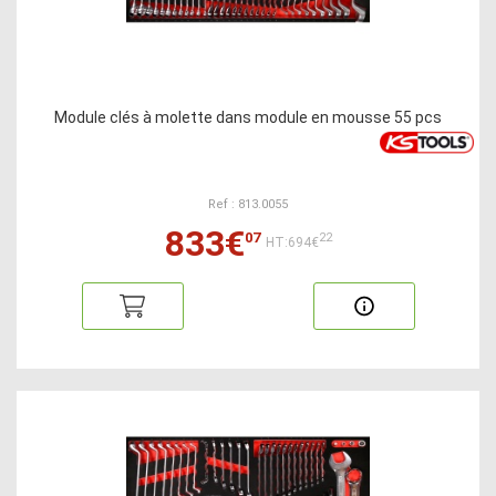
Module clés à molette dans module en mousse 55 pcs
Ref : 813.0055
833€
07
22
HT:694€