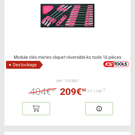
Module clés mixtes cliquet réversible ks tools 16 pièces
Destockage
Ref : 713.2027
404€
209€
80
00
17
HT:174€