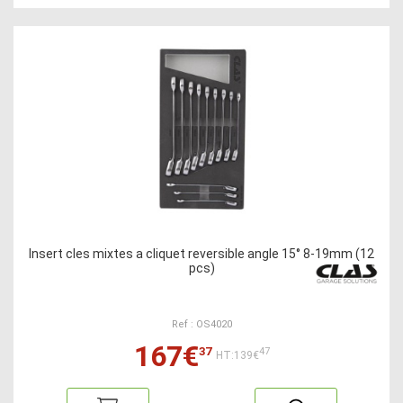
Insert cles mixtes a cliquet reversible angle 15° 8-19mm (12
pcs)
Ref : OS4020
167€
37
47
HT:139€