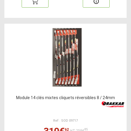
Module 14 clés mixtes cliquets réversibles 8 / 24mm
Ref : SOD 09717
310€
62
85
HT:258€