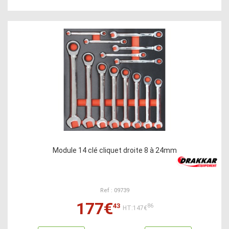
Module 14 clé cliquet droite 8 à 24mm
Ref : 09739
177€
43
86
HT:147€