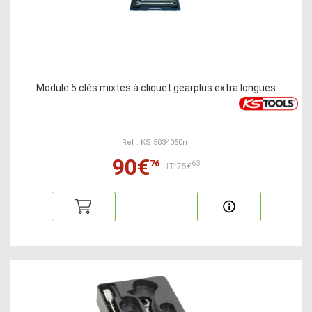
Module 5 clés mixtes à cliquet gearplus extra longues
Ref : KS 5034050m
90€
76
63
HT:75€