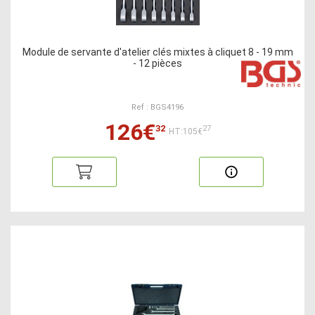
Module de servante d'atelier clés mixtes à cliquet 8 - 19 mm
- 12 pièces
Ref : BGS4196
126€
32
27
HT:105€