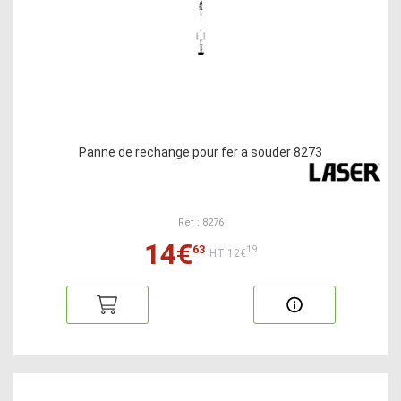
Panne de rechange pour fer a souder 8273
Ref : 8276
14€
63
19
HT:12€