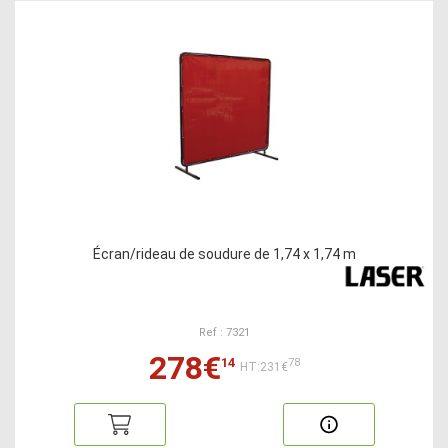
Écran/rideau de soudure de 1,74 x 1,74 m
Ref : 7321
278€
14
78
HT:231€