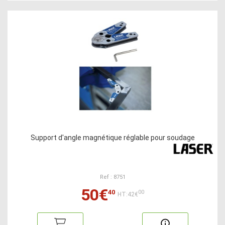
Support d'angle magnétique réglable pour soudage
Ref : 8751
50€
40
00
HT:42€