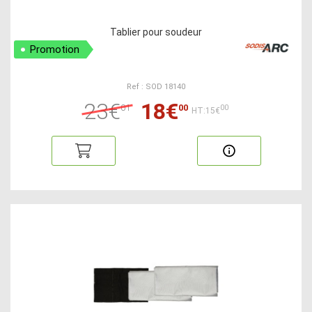
Tablier pour soudeur
Promotion
Ref : SOD 18140
23€
18€
01
00
00
HT:15€