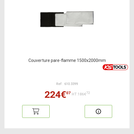
Couverture pare-flamme 1500x2000mm
Ref : 610.3399
224€
07
72
HT:186€