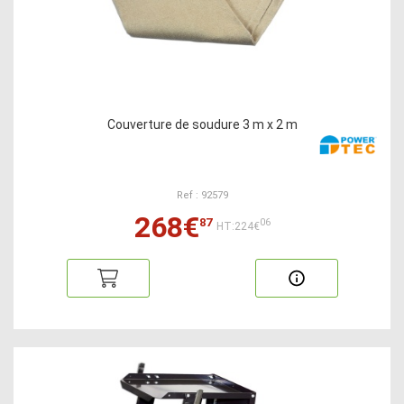
Couverture de soudure 3 m x 2 m
Ref : 92579
268€
87
06
HT:224€