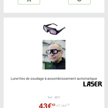
Lunettes de soudage à assombrissement automatique
Ref : 8871
43€
43
19
HT:36€