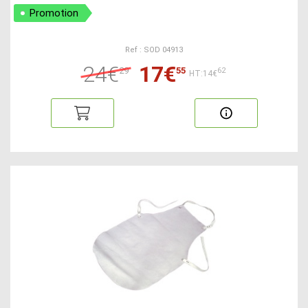
Promotion
Ref : SOD 04913
24€
17€
29
55
62
HT:14€