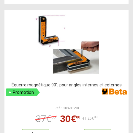
Équerre magnétique 90°, pour angles internes et externes
Promotion
Ref : 018600290
37€
30€
50
00
00
HT:25€