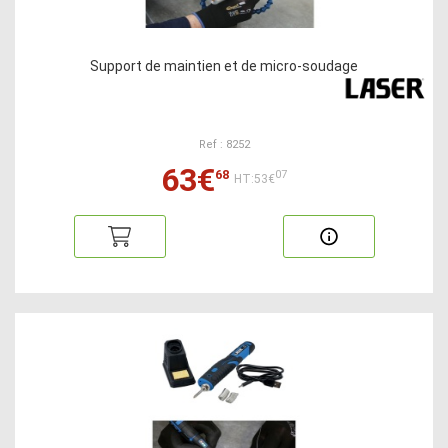
Support de maintien et de micro-soudage
Ref : 8252
63€
68
07
HT:53€