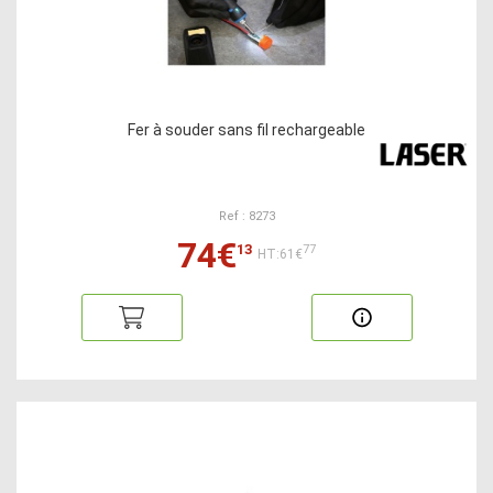
Fer à souder sans fil rechargeable
Ref : 8273
74€
13
77
HT:61€