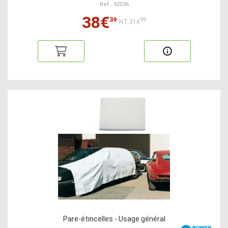
Ref : 92536
38€
39
99
HT:31€
Pare-étincelles - Usage général