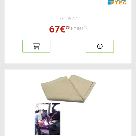
Ref : 92537
67€
75
46
HT:56€