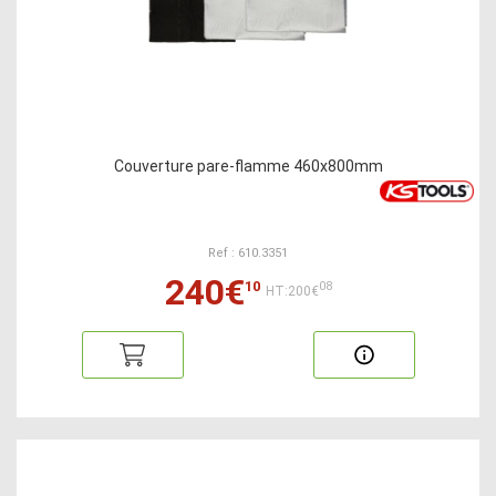
Couverture pare-flamme 460x800mm
Ref : 610.3351
240€
10
08
HT:200€