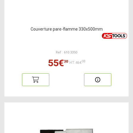
Couverture pare-flamme 330x500mm
Ref : 610.3350
55€
30
08
HT:46€