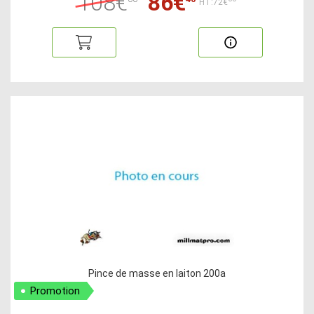
108€
86€
HT:72€
Pince de masse en laiton 200a
Promotion