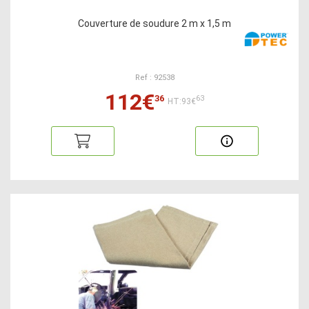
Couverture de soudure 2 m x 1,5 m
Ref : 92538
112€
36
63
HT:93€