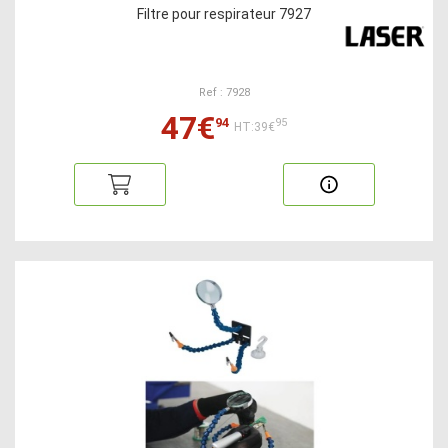
Filtre pour respirateur 7927
Ref : 7928
47€
94
95
HT:39€