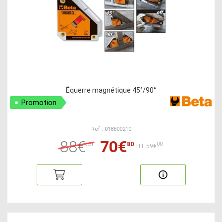
Équerre magnétique 45°/90°
Promotion
Ref : 018600210
88€
70€
50
80
00
HT:59€