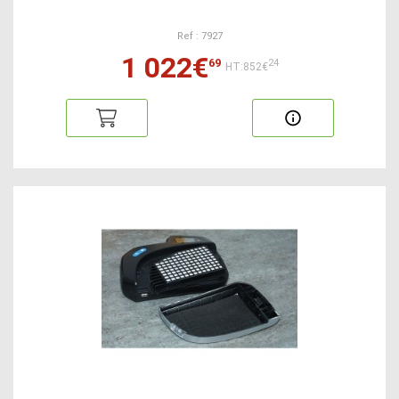
Ref : 7927
1 022€
69
24
HT:852€