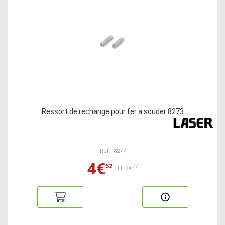
Ressort de rechange pour fer a souder 8273
Ref : 8277
4€
52
77
HT:3€