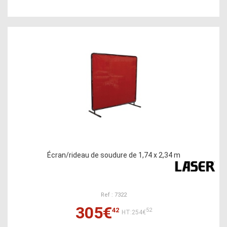
Écran/rideau de soudure de 1,74 x 2,34 m
Ref : 7322
305€
42
52
HT:254€