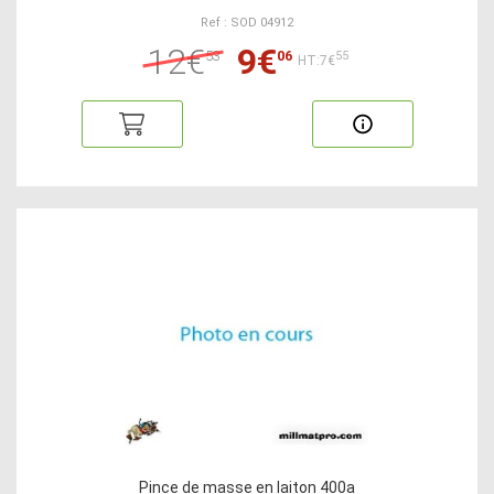
Ref : SOD 04912
12€
9€
53
06
55
HT:7€
Pince de masse en laiton 400a