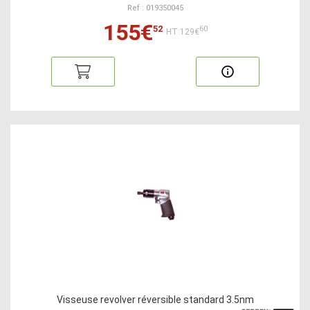
Ref : 019350045
155€
52
60
HT:129€
Visseuse revolver réversible standard 3.5nm