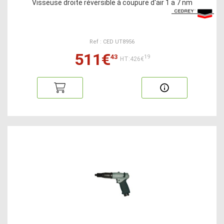
Visseuse droite réversible à coupure d'air 1 a 7 nm
Ref : CED UT8956
511€
43
19
HT:426€