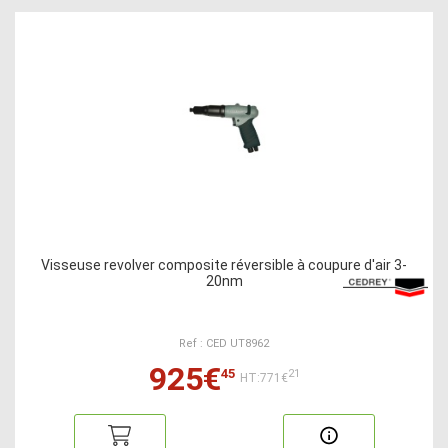
Visseuse revolver composite réversible à coupure d'air 3-
20nm
Ref : CED UT8962
925€
45
21
HT:771€