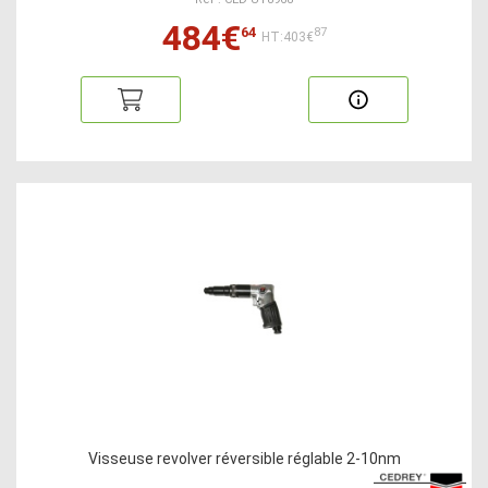
484€
64
87
HT:403€
Visseuse revolver réversible réglable 2-10nm