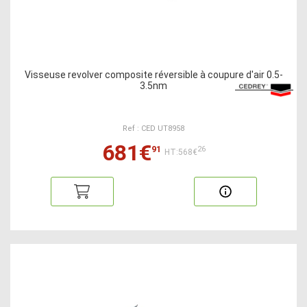
Visseuse revolver composite réversible à coupure d'air 0.5-
3.5nm
Ref : CED UT8958
681€
91
26
HT:568€