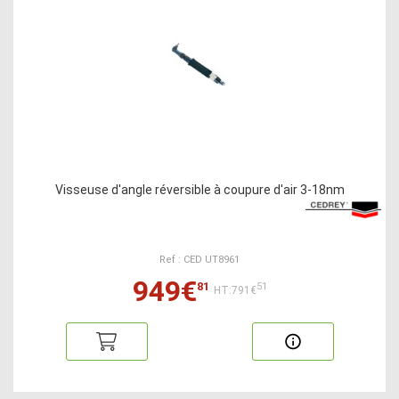
Visseuse d'angle réversible à coupure d'air 3-18nm
Ref : CED UT8961
949€
81
51
HT:791€