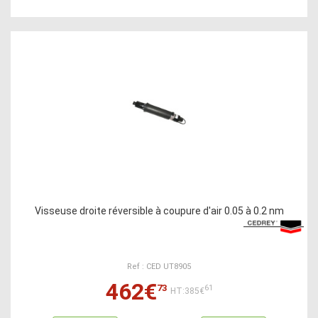
Visseuse droite réversible à coupure d'air 0.05 à 0.2 nm
Ref : CED UT8905
462€
73
61
HT:385€