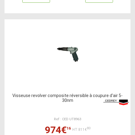
Visseuse revolver composite réversible à coupure d'air 5-
30nm
Ref : CED UT8963
974€
16
80
HT:811€