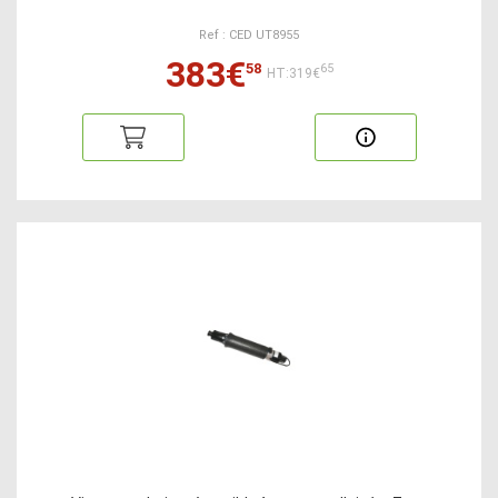
Ref : CED UT8955
383€
58
65
HT:319€