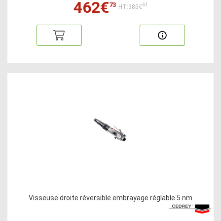
462€
73
61
HT:385€
Visseuse droite réversible embrayage réglable 5 nm