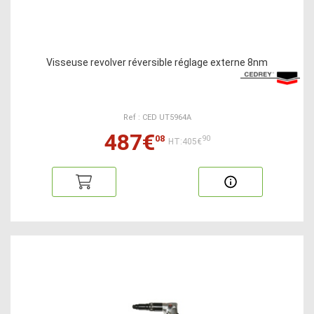
Visseuse revolver réversible réglage externe 8nm
Ref : CED UT5964A
487€
08
90
HT:405€