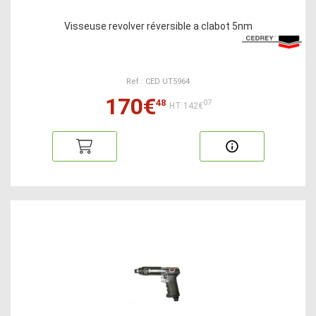
Visseuse revolver réversible a clabot 5nm
Ref : CED UT5964
170€
48
07
HT:142€