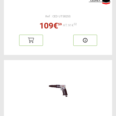
Ref : CED UT5825S
109€
59
32
HT:91€