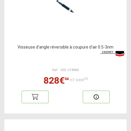
Visseuse d'angle réversible à coupure d'air 0.5-3nm
Ref : CED UT8960
828€
04
03
HT:690€