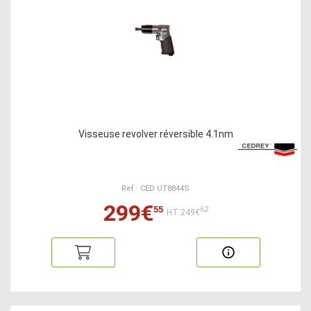
Visseuse revolver réversible 4.1nm
Ref : CED UT8844S
299€
55
62
HT:249€