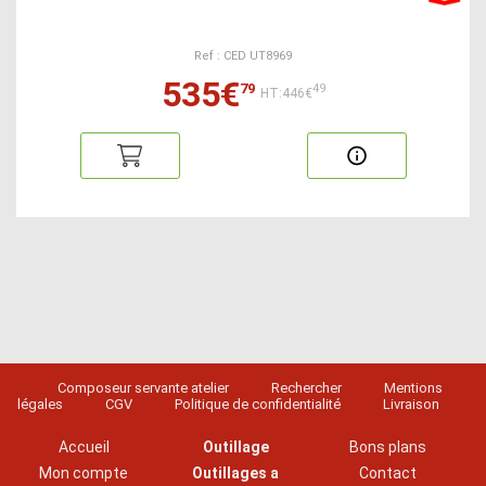
Ref : CED UT8969
535€
79
49
HT:446€
Composeur servante atelier
Rechercher
Mentions
légales
CGV
Politique de confidentialité
Livraison
Accueil
Outillage
Bons plans
Mon compte
Outillages a
Contact