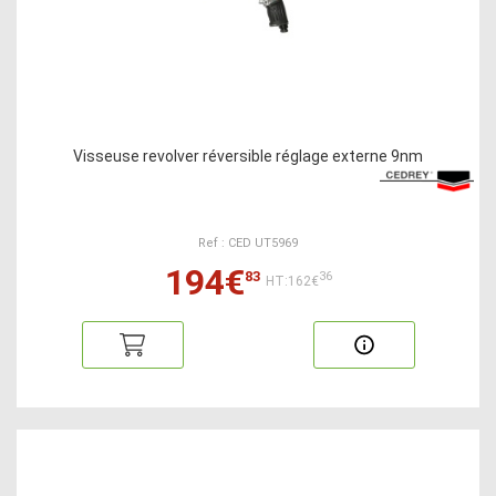
Visseuse revolver réversible réglage externe 9nm
Ref : CED UT5969
194€
83
36
HT:162€