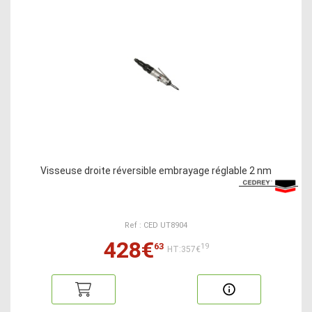
Visseuse droite réversible embrayage réglable 2 nm
Ref : CED UT8904
428€
63
19
HT:357€