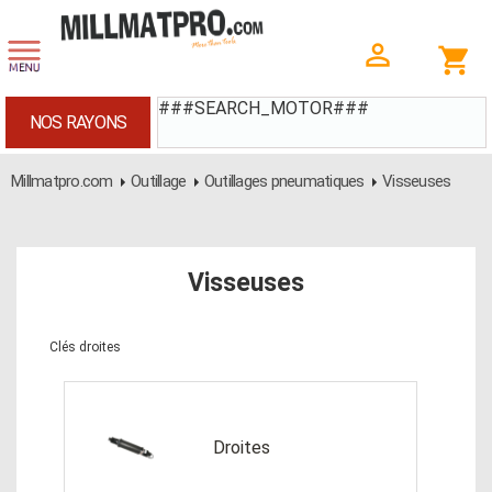
###SEARCH_MOTOR###
NOS RAYONS
Millmatpro.com
Outillage
Outillages pneumatiques
Visseuses
Visseuses
Clés droites
Droites