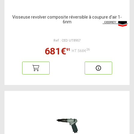
Visseuse revolver composite réversible à coupure d'air 1-
6nm
Ref : CED UT8957
681€
91
26
HT:568€