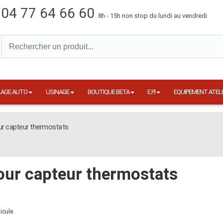
04 77 64 66 60
8h - 15h non stop du lundi au vendredi
LAGE AUTO
USINAGE
BOUTIQUE BETA
E.P.I
EQUIPEMENT ATELI
our capteur thermostats
pour capteur thermostats
icule.