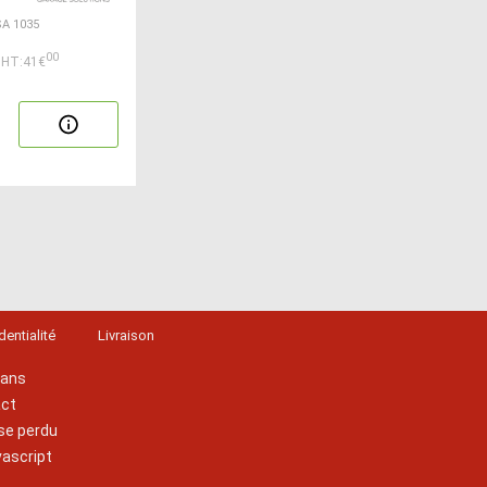
SA 1035
00
HT:41€
dentialité
Livraison
lans
act
se perdu
vascript