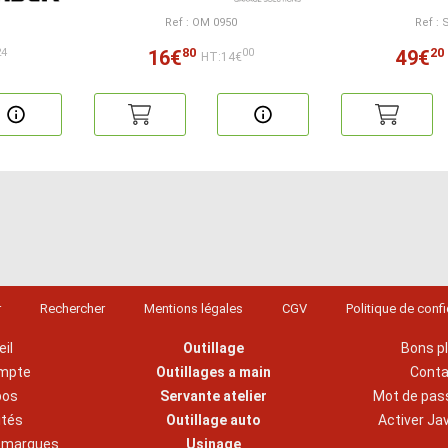
Ref : OM 0950
Ref : 
80
20
16€
49€
24
00
HT:14€
r
Rechercher
Mentions légales
CGV
Politique de confi
il
Outillage
Bons p
mpte
Outillages a main
Cont
pos
Servante atelier
Mot de pas
ités
Outillage auto
Activer Ja
s marques
Usinage