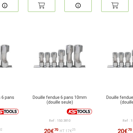
s 6 pans
Douille fendue 6 pans 10mm
Douille fend
(douille seule)
(douill
Ref : 150.3810
Ref : 
70
70
20€
20€
02
25
HT:17€