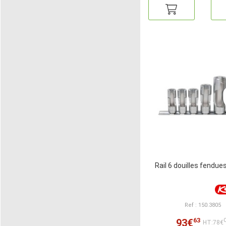
Rail 6 douilles fendue
Ref : 150.3805
63
93€
HT:78€