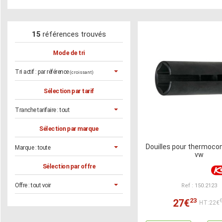
15
références trouvés
Mode de tri
Tri actif :
par référence
(croissant)
Sélection par tarif
Tranche tarifaire :
tout
Sélection par marque
Douilles pour thermoco
Marque :
toute
vw
Sélection par offre
Offre :
tout voir
Ref : 150.2123
23
27€
HT:22€