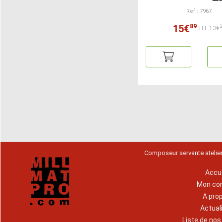
Ref : 7967
89
15€
HT:13€
Composeur servante atelie
Accue
Mon co
A pro
Actual
Liste de no