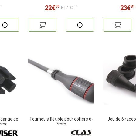
06
81
22€
23€
96
38
HT:18€
vidange de
Tournevis flexible pour colliers 6-
Jeu de 6 racc
orme
7mm