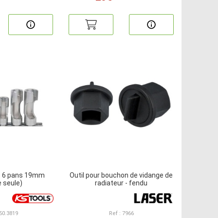
ue 6 pans 19mm
Outil pour bouchon de vidange de
e seule)
radiateur - fendu
150.3819
Ref : 7966