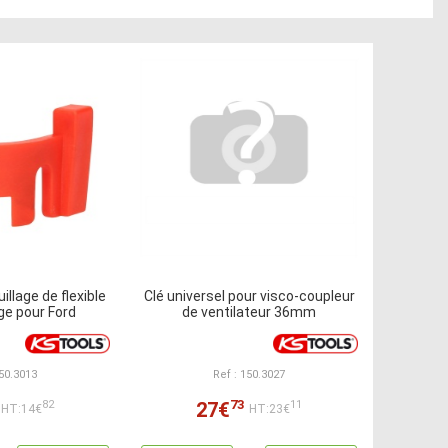
illage de flexible
Clé universel pour visco-coupleur
ge pour Ford
de ventilateur 36mm
150.3013
Ref : 150.3027
73
27€
82
11
HT:14€
HT:23€