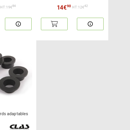
90
14€
84
42
HT:19€
HT:12€
ords adaptables