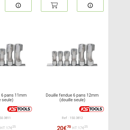
ue 6 pans 11mm
Douille fendue 6 pans 12mm
e seule)
(douille seule)
150.3811
Ref : 150.3812
70
20€
25
25
HT:17€
HT:17€