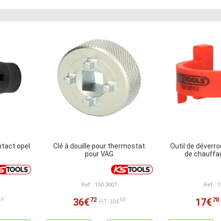
ntact opel
Clé à douille pour thermostat
Outil de déverrou
pour VAG
de chauffa
Ref : 150.3007
Ref : 
72
78
36€
17€
69
60
HT:30€