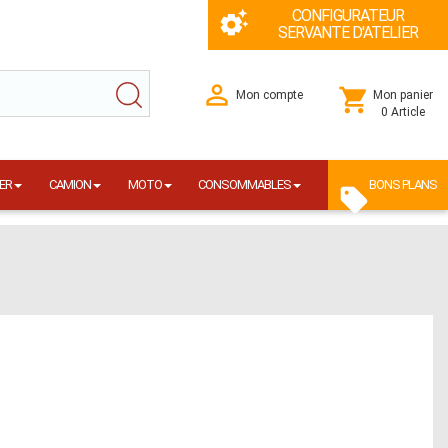
CONFIGURATEUR
SERVANTE D'ATELIER
Mon compte
Mon panier
0 Article
ER
CAMION
MOTO
CONSOMMABLES
BONS PLANS