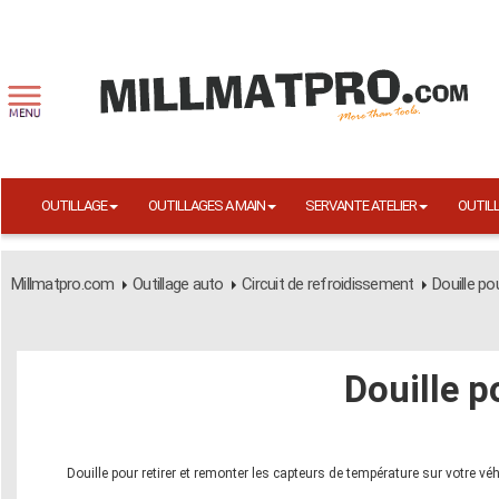
OUTILLAGE
OUTILLAGES A MAIN
SERVANTE ATELIER
OUTIL
Millmatpro.com
Outillage auto
Circuit de refroidissement
Douille p
Douille 
Douille pour retirer et remonter les capteurs de température sur votre véh