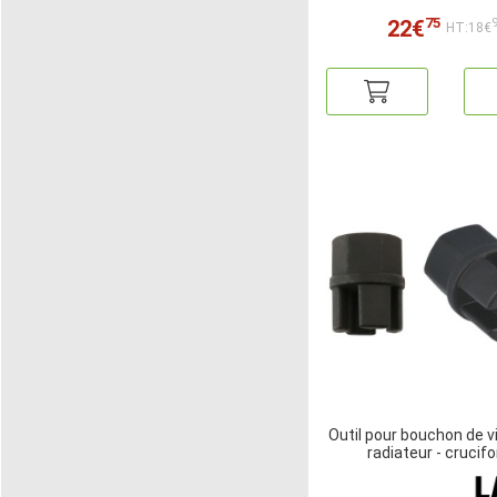
75
22€
HT:18€
Outil pour bouchon de 
radiateur - crucif