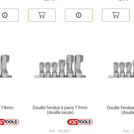
ns 14mm
Douille fendue 6 pans 17mm
Douille fend
(douille seule)
(douill
Ref : 150.3817
Ref : 