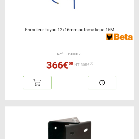
Enrouleur tuyau 12x16mm automatique 15M
Ref : 019000125
366€
00
00
HT:305€