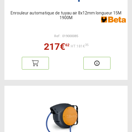
Enrouleur automatique de tuyau air 8x12mm longueur 15M
1900M
Ref : 019000085
217€
62
35
HT:181€