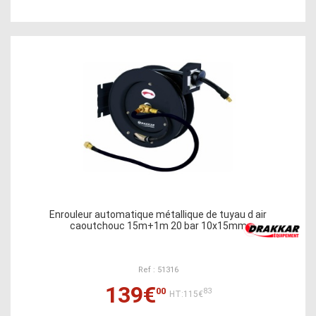
Enrouleur automatique métallique de tuyau d air
caoutchouc 15m+1m 20 bar 10x15mm
Ref : 51316
139€
00
83
HT:115€