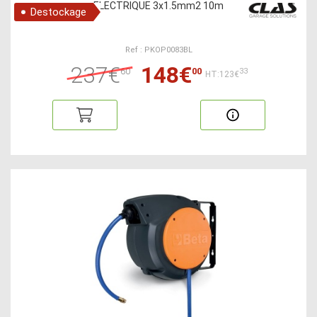
ELECTRIQUE 3x1.5mm2 10m
Destockage
Ref : PKOP0083BL
237€
148€
60
00
33
HT:123€