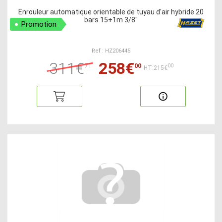
Enrouleur automatique orientable de tuyau d'air hybride 20
bars 15+1m 3/8"
Promotion
Ref : HZ206445
311€
258€
71
00
00
HT:215€