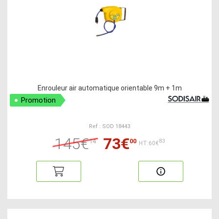
Enrouleur air automatique orientable 9m + 1m
Promotion
Ref : SOD 18443
145€
73€
14
00
83
HT:60€