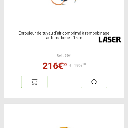
Enrouleur de tuyau d'air comprimé à rembobinage
automatique - 15 m
Ref : 8864
216€
22
18
HT:180€