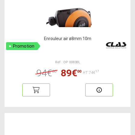
Enrouleur air ø8mm 10m
Promotion
Ref : OP 0083BL
94€
89€
80
00
17
HT:74€