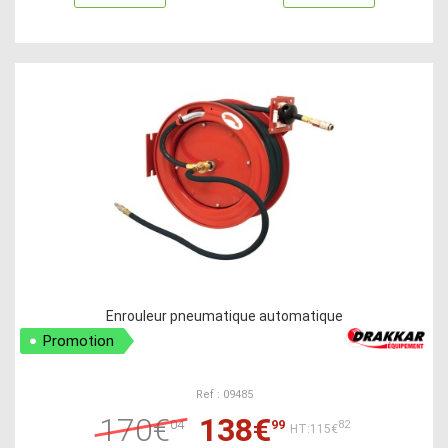
Enrouleur pneumatique automatique
Promotion
Ref : 09485
170€
138€
04
99
82
HT:115€