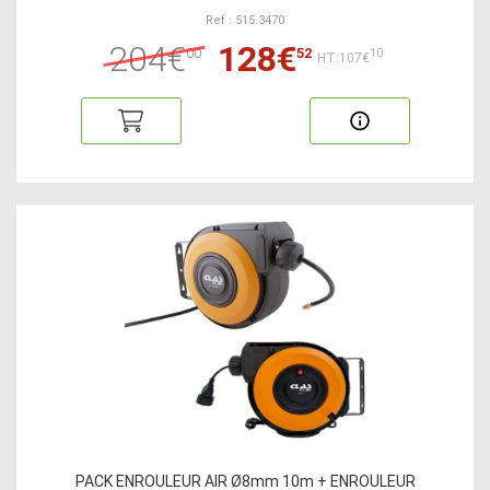
Ref : 515.3470
204€
128€
00
52
10
HT:107€
PACK ENROULEUR AIR Ø8mm 10m + ENROULEUR