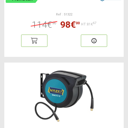
Ref : 51322
114€
98€
96
00
67
HT:81€