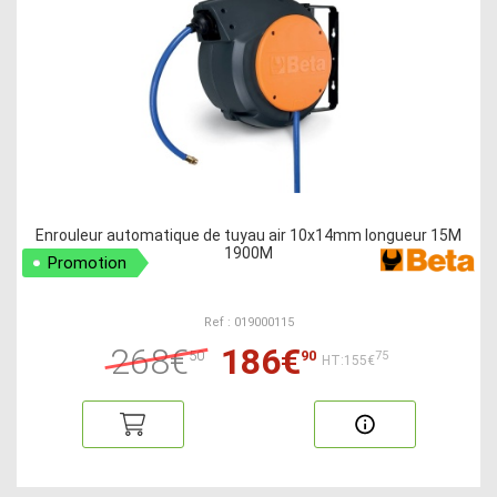
Enrouleur automatique de tuyau air 10x14mm longueur 15M
1900M
Promotion
Ref : 019000115
268€
186€
50
90
75
HT:155€