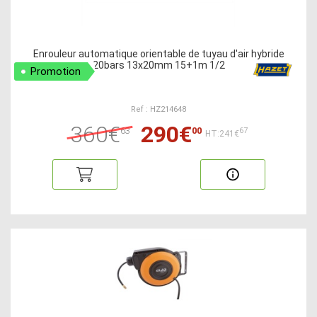
Enrouleur automatique orientable de tuyau d'air hybride
20bars 13x20mm 15+1m 1/2
Promotion
Ref : HZ214648
360€
290€
63
00
67
HT:241€