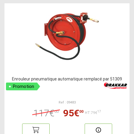
Enrouleur pneumatique automatique remplacé par 51309
Promotion
Ref : 09483
117€
95€
00
00
17
HT:79€