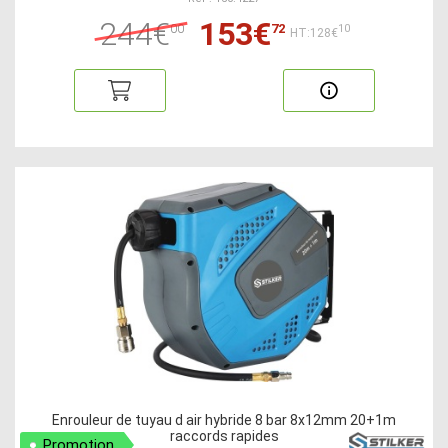
244€
153€
00
72
10
HT:128€
Enrouleur de tuyau d air hybride 8 bar 8x12mm 20+1m
raccords rapides
Promotion