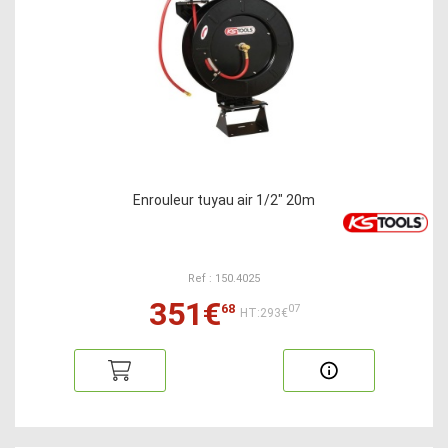
Enrouleur tuyau air 1/2" 20m
Ref : 150.4025
351€
68
07
HT:293€