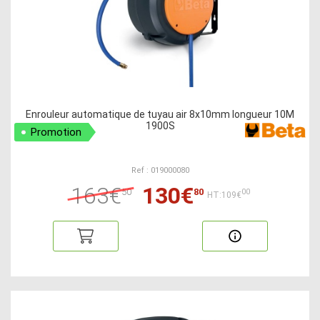
Enrouleur automatique de tuyau air 8x10mm longueur 10M
1900S
Promotion
Ref : 019000080
163€
130€
50
80
00
HT:109€