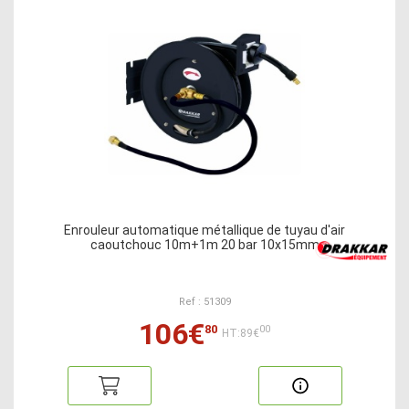
Enrouleur automatique métallique de tuyau d'air
caoutchouc 10m+1m 20 bar 10x15mm
Ref : 51309
106€
80
00
HT:89€