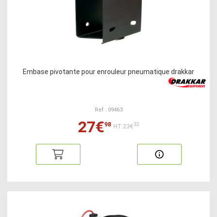
Embase pivotante pour enrouleur pneumatique drakkar
Ref : 09463
27€
98
32
HT:23€