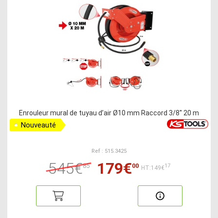
Enrouleur mural de tuyau d’air Ø10 mm Raccord 3/8'' 20 m
Nouveauté
Ref : 515.3425
545€
179€
85
00
17
HT:149€