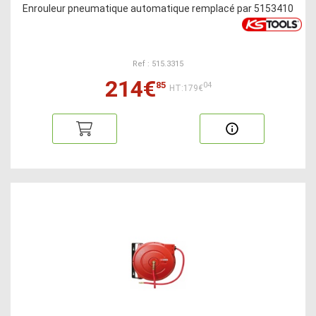
Enrouleur pneumatique automatique remplacé par 5153410
Ref : 515.3315
214€
85
04
HT:179€