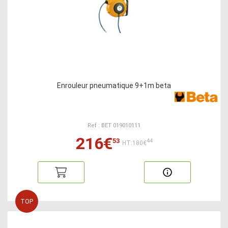
Enrouleur pneumatique 9+1m beta
Ref : BET 019010111
216€
53
44
HT:180€
TOP