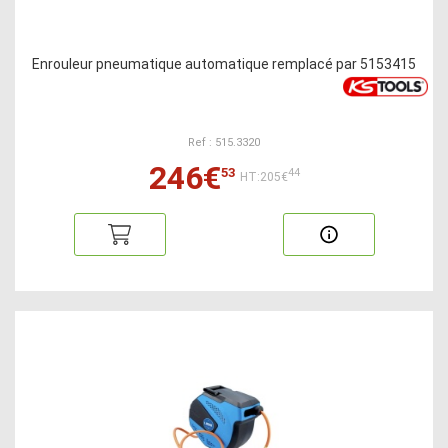
Enrouleur pneumatique automatique remplacé par 5153415
Ref : 515.3320
246€
53
44
HT:205€