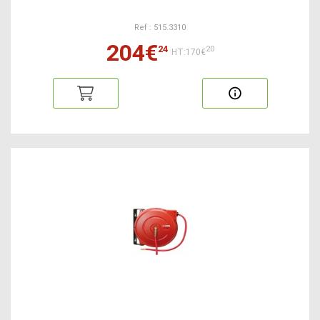
Ref : 515.3310
204€
24
20
HT:170€