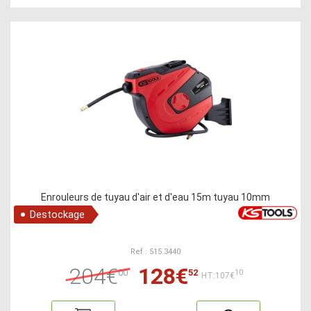
Enrouleurs de tuyau d'air et d'eau 15m tuyau 10mm
Destockage
Ref : 515.3440
204€
128€
00
52
10
HT:107€