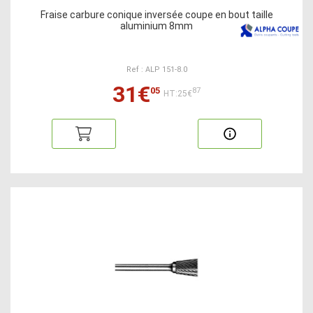
Fraise carbure conique inversée coupe en bout taille
aluminium 8mm
Ref : ALP 151-8.0
31€
05
87
HT:25€