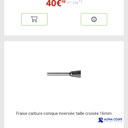
40€
98
15
HT:34€
Fraise carbure conique inversée taille croisée 16mm