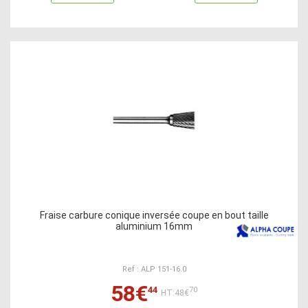
Fraise carbure conique inversée coupe en bout taille
aluminium 16mm
Ref : ALP 151-16.0
58€
44
70
HT:48€