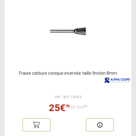
Fraise carbure conique inversée taille finition 8mm
Ref : ALP 123-8.0
25€
70
42
HT:21€