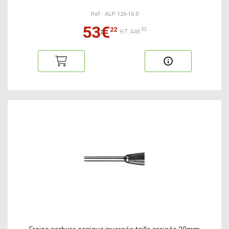
Ref : ALP 126-16.0
53€
22
35
HT:44€