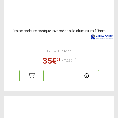
Fraise carbure conique inversée taille aluminium 10mm
Ref : ALP 121-10.0
35€
01
17
HT:29€