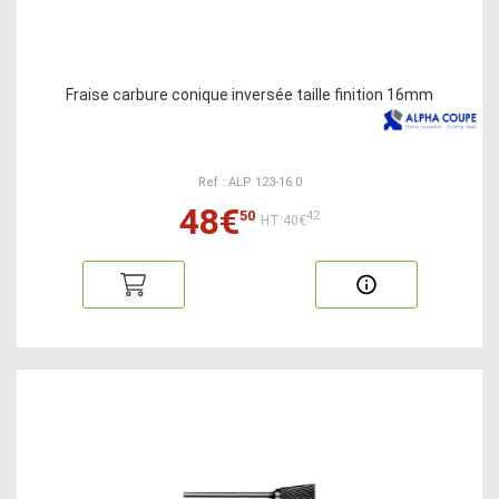
Fraise carbure conique inversée taille finition 16mm
Ref : ALP 123-16.0
48€
50
42
HT:40€