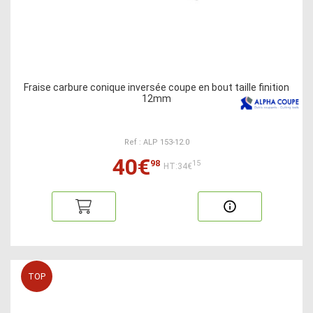
Fraise carbure conique inversée coupe en bout taille finition
12mm
Ref : ALP 153-12.0
40€
98
15
HT:34€
TOP