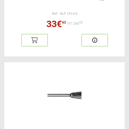
Ref : ALP 151-6.0
33€
63
02
HT:28€