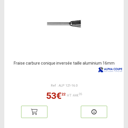
Fraise carbure conique inversée taille aluminium 16mm
Ref : ALP 121-16.0
53€
22
35
HT:44€