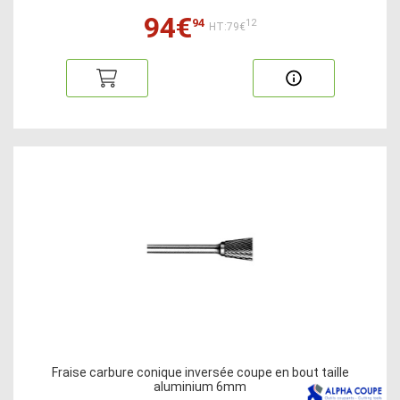
94€
94
12
HT:79€
Fraise carbure conique inversée coupe en bout taille
aluminium 6mm