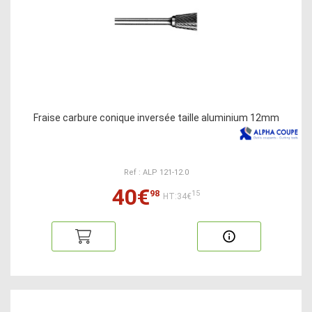
Fraise carbure conique inversée taille aluminium 12mm
Ref : ALP 121-12.0
40€
98
15
HT:34€