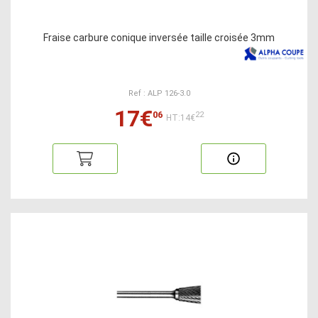
Fraise carbure conique inversée taille croisée 3mm
Ref : ALP 126-3.0
17€
06
22
HT:14€