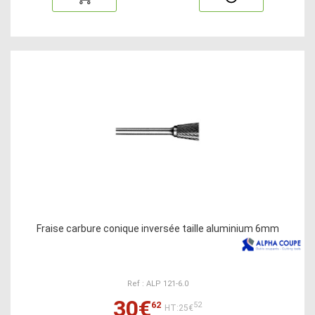
Fraise carbure conique inversée taille aluminium 6mm
Ref : ALP 121-6.0
30€
62
52
HT:25€