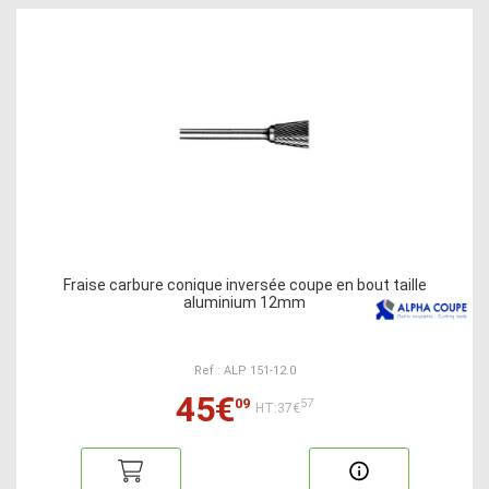
Fraise carbure conique inversée coupe en bout taille
aluminium 12mm
Ref : ALP 151-12.0
45€
09
57
HT:37€