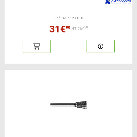
Ref : ALP 123-10.0
31€
90
58
HT:26€