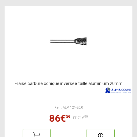
Fraise carbure conique inversée taille aluminium 20mm
Ref : ALP 121-20.0
86€
39
99
HT:71€