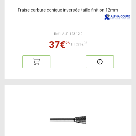
Fraise carbure conique inversée taille finition 12mm
Ref : ALP 123-12.0
37€
26
05
HT:31€