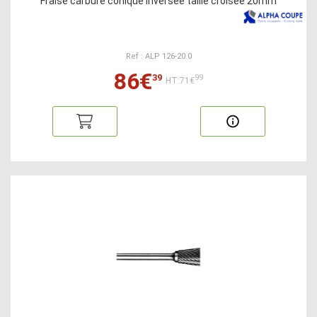
Fraise carbure conique inversée taille croisée 20mm
Ref : ALP 126-20.0
86€
39
99
HT:71€