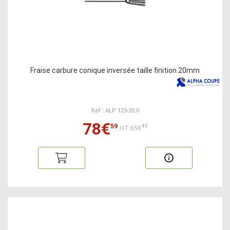
Fraise carbure conique inversée taille finition 20mm
Ref : ALP 123-20.0
78€
59
49
HT:65€