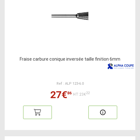
Fraise carbure conique inversée taille finition 6mm
Ref : ALP 123-6.0
27€
86
22
HT:23€