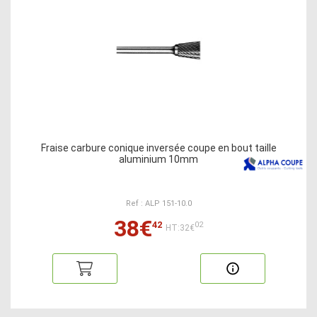
Fraise carbure conique inversée coupe en bout taille
aluminium 10mm
Ref : ALP 151-10.0
38€
42
02
HT:32€