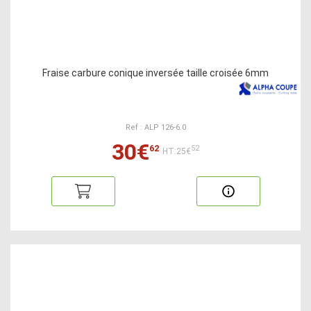
Fraise carbure conique inversée taille croisée 6mm
Ref : ALP 126-6.0
30€
62
52
HT:25€