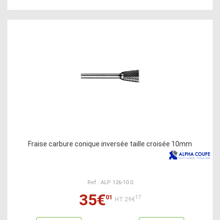
Fraise carbure conique inversée taille croisée 10mm
Ref : ALP 126-10.0
35€
01
17
HT:29€