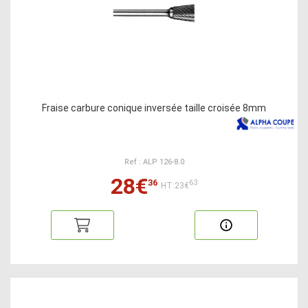
Fraise carbure conique inversée taille croisée 8mm
Ref : ALP 126-8.0
28€
36
63
HT:23€