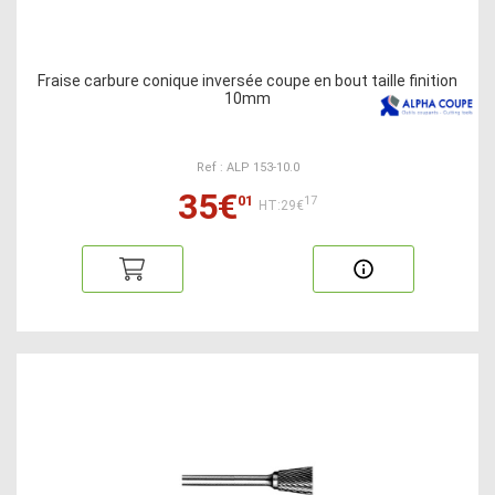
Fraise carbure conique inversée coupe en bout taille finition
10mm
Ref : ALP 153-10.0
35€
01
17
HT:29€