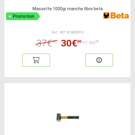
Massette 1000gr manche fibre beta
Promotion
Ref : BET 013800310
37€
30€
50
00
00
HT:25€