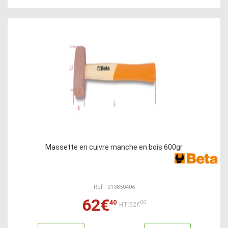
Massette en cuivre manche en bois 600gr
Ref : 013850406
62€
40
00
HT:52€