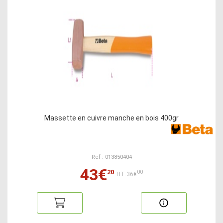
Massette en cuivre manche en bois 400gr
Ref : 013850404
43€
20
00
HT:36€