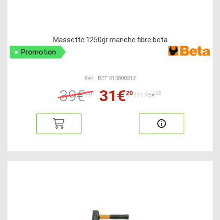
Massette 1250gr manche fibre beta
Promotion
Ref : BET 013800312
39€
31€
00
20
00
HT:26€