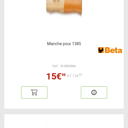
Manche pour 1385
Ref : 013850466
15€
98
32
HT:13€