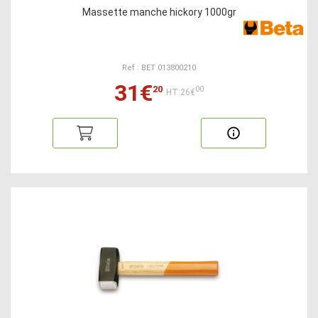
Massette manche hickory 1000gr
Ref : BET 013800210
31€
20
00
HT:26€