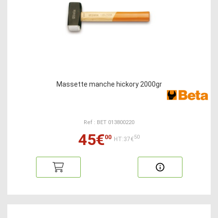
Massette manche hickory 2000gr
Ref : BET 013800220
45€
00
50
HT:37€