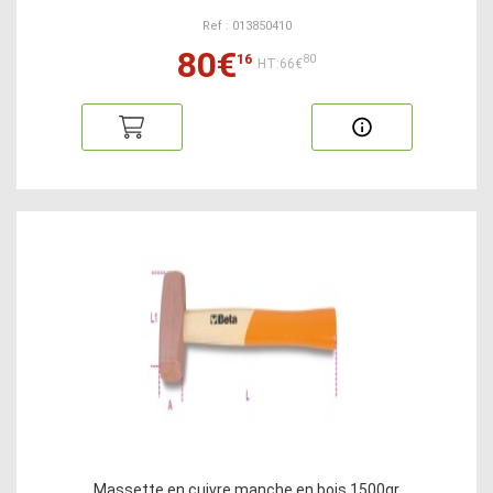
Ref : 013850410
80€
16
80
HT:66€
Massette en cuivre manche en bois 1500gr