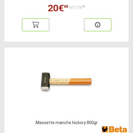
20€
88
40
HT:17€
Massette manche hickory 800gr