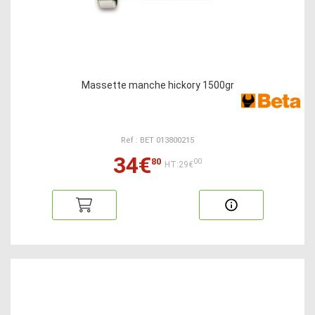
Massette manche hickory 1500gr
Ref : BET 013800215
34€
80
00
HT:29€