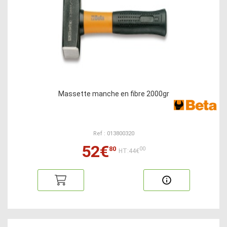
Massette manche en fibre 2000gr
Ref : 013800320
52€
80
00
HT:44€