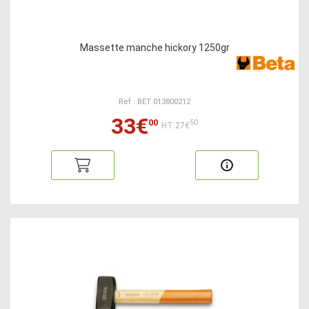
Massette manche hickory 1250gr
Ref : BET 013800212
33€
00
50
HT:27€