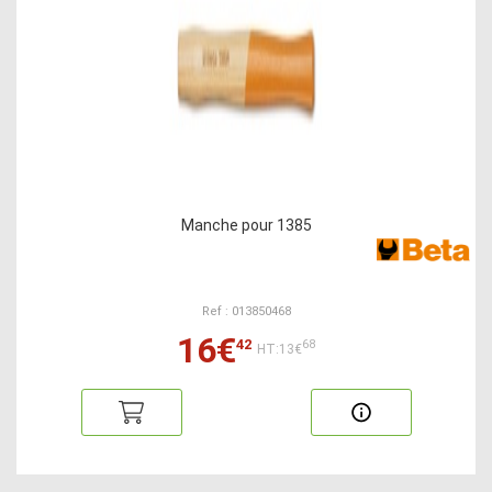
Manche pour 1385
Ref : 013850468
16€
42
68
HT:13€