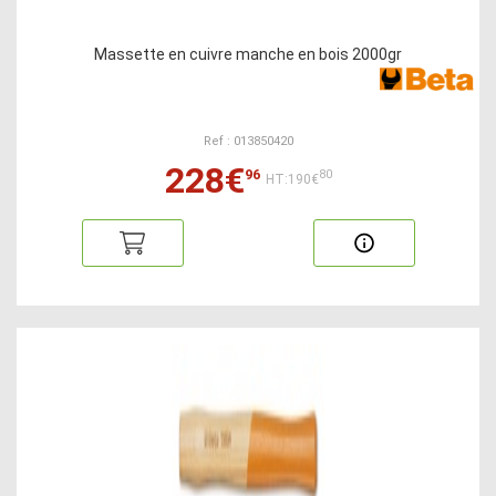
Massette en cuivre manche en bois 2000gr
Ref : 013850420
228€
96
80
HT:190€