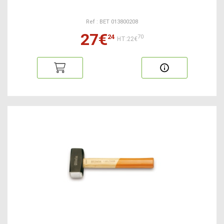
Ref : BET 013800208
27€
24
70
HT:22€