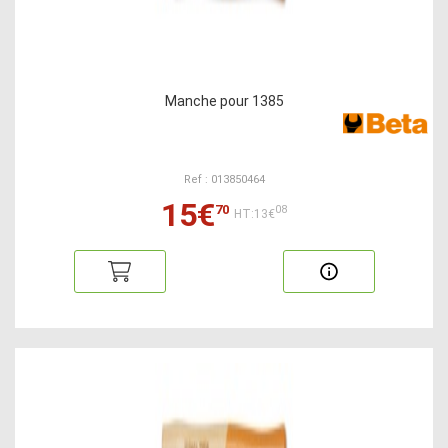
Manche pour 1385
Ref : 013850464
15€
70
08
HT:13€