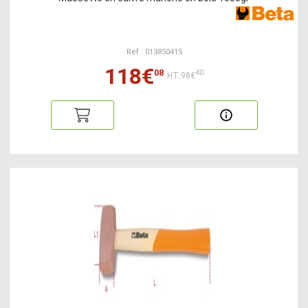
Ref : 013850415
118€
08
40
HT:98€