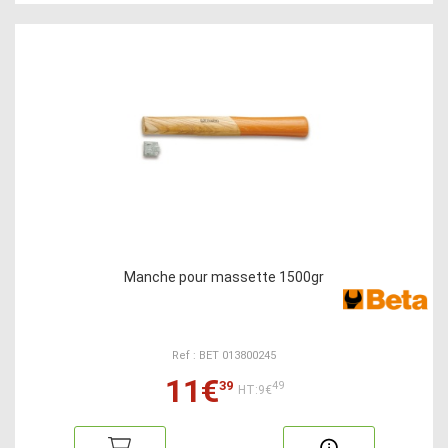
Manche pour massette 1500gr
Ref : BET 013800245
11€
39
49
HT:9€