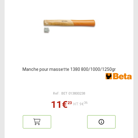
Manche pour massette 1380 800/1000/1250gr
Ref : BET 013800238
11€
23
36
HT:9€