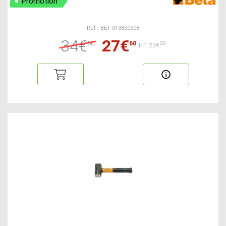
Promotion
Ref : BET 013800308
34€
27€
50
60
00
HT:23€