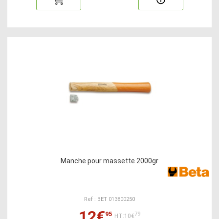
Manche pour massette 2000gr
Ref : BET 013800250
12€
95
79
HT:10€