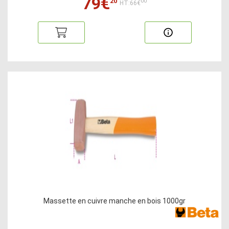
79€
20
00
HT:66€
Massette en cuivre manche en bois 1000gr