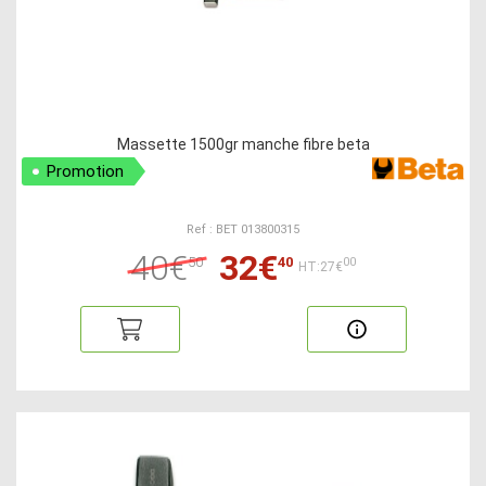
Massette 1500gr manche fibre beta
Promotion
Ref : BET 013800315
40€
32€
50
40
00
HT:27€