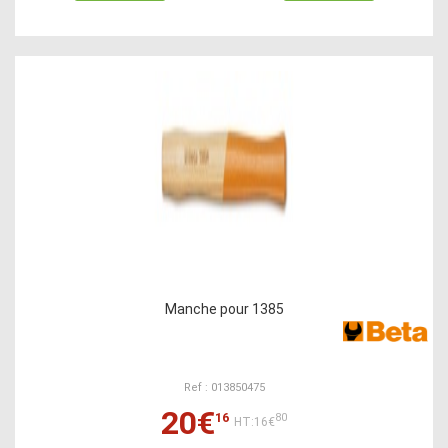
Manche pour 1385
Ref : 013850475
20€
16
80
HT:16€