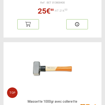
Ref : BET 013800400
25€
80
50
HT:21€
TOP
Massette 1000gr avec collerette