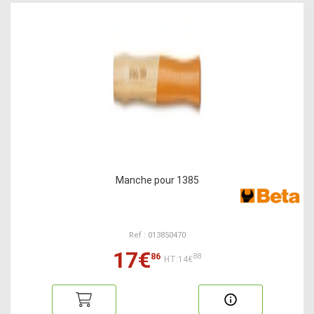
Manche pour 1385
Ref : 013850470
17€
86
88
HT:14€