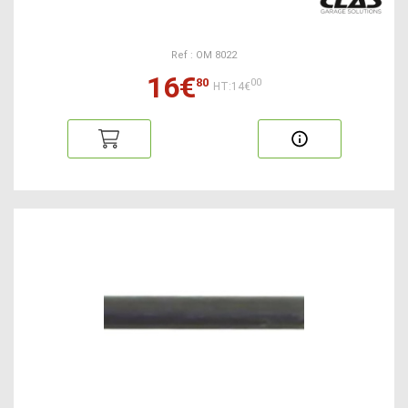
Ref : OM 8022
16€
80
00
HT:14€