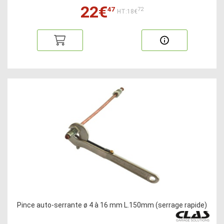
22€
47
72
HT:18€
Pince auto-serrante ø 4 à 16 mm L.150mm (serrage rapide)