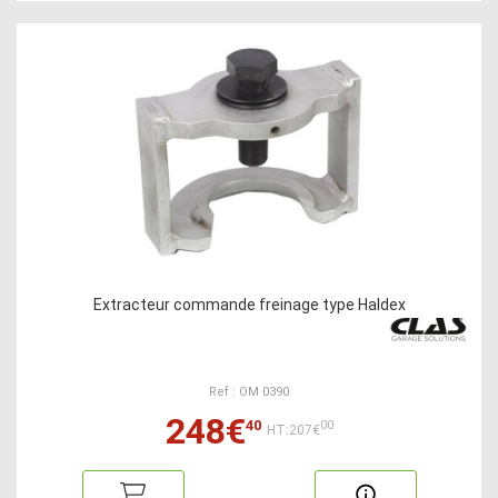
Extracteur commande freinage type Haldex
Ref : OM 0390
248€
40
00
HT:207€