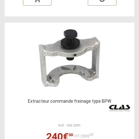
Extracteur commande freinage type BPW
Ref : OM 0391
240€
00
00
HT:200€