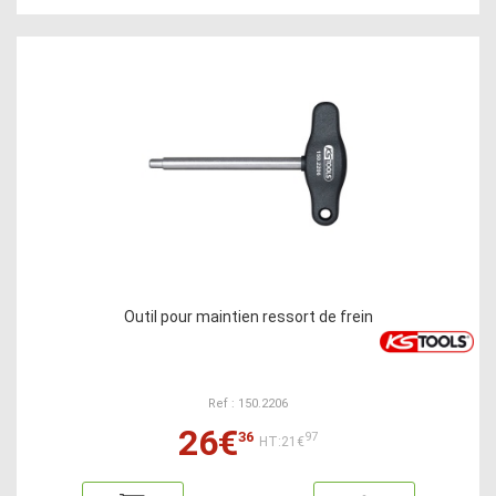
Outil pour maintien ressort de frein
Ref : 150.2206
26€
36
97
HT:21€