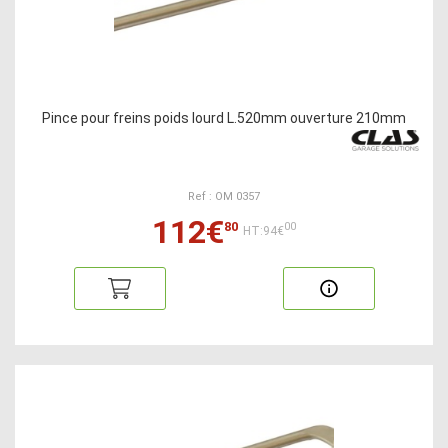
Pince pour freins poids lourd L.520mm ouverture 210mm
Ref : OM 0357
112€
80
00
HT:94€