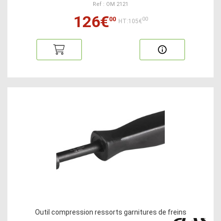
Ref : OM 2121
126€
00
00
HT:105€
Outil compression ressorts garnitures de freins