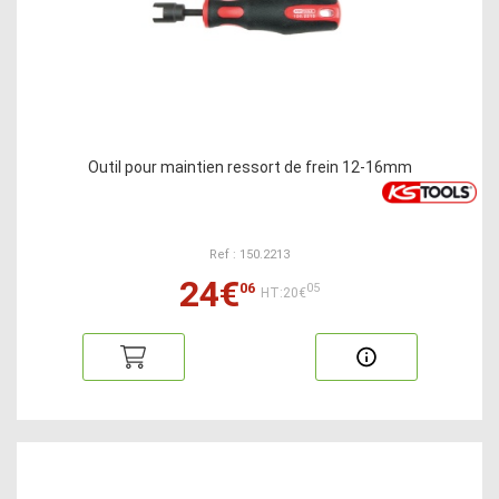
Outil pour maintien ressort de frein 12-16mm
Ref : 150.2213
24€
06
05
HT:20€