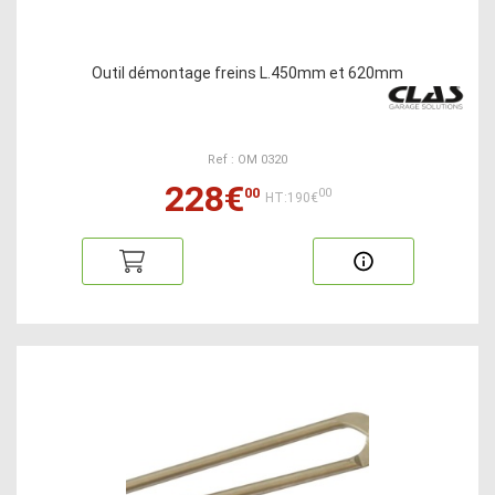
Outil démontage freins L.450mm et 620mm
Ref : OM 0320
228€
00
00
HT:190€