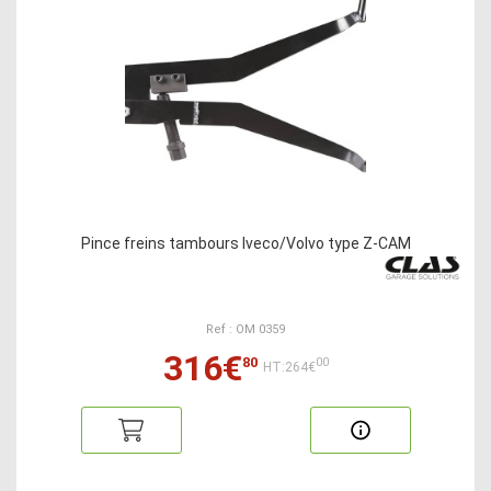
Pince freins tambours Iveco/Volvo type Z-CAM
Ref : OM 0359
316€
80
00
HT:264€