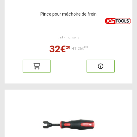
Pince pour mâchoire de frein
Ref : 150.2211
32€
20
83
HT:26€