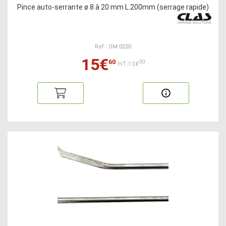
Pince auto-serrante ø 8 à 20 mm L.200mm (serrage rapide)
Ref : OM 0220
15€
60
00
HT:13€