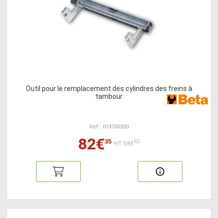
Outil pour le remplacement des cylindres des freins à
tambour
Ref : 014700200
82€
35
62
HT:68€