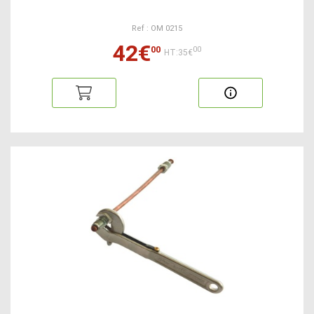
Ref : OM 0215
42€
00
00
HT:35€