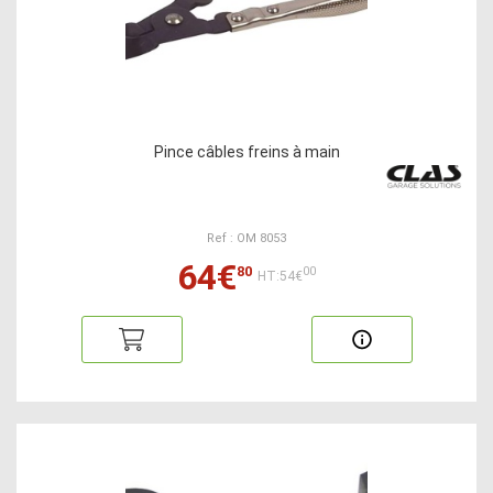
Pince câbles freins à main
Ref : OM 8053
64€
80
00
HT:54€