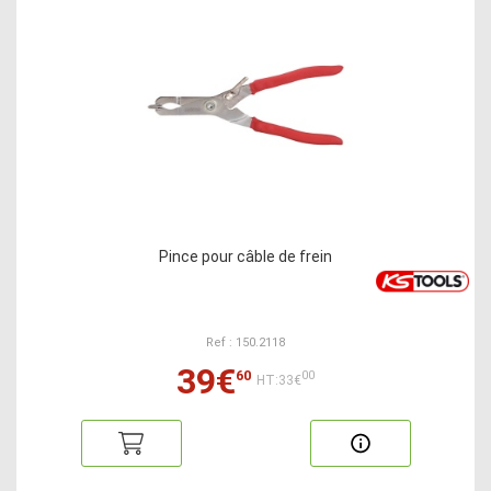
Pince pour câble de frein
Ref : 150.2118
39€
60
00
HT:33€