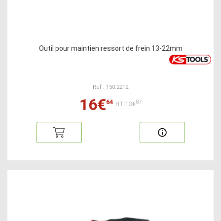
Outil pour maintien ressort de frein 13-22mm
Ref : 150.2212
16€
64
87
HT:13€