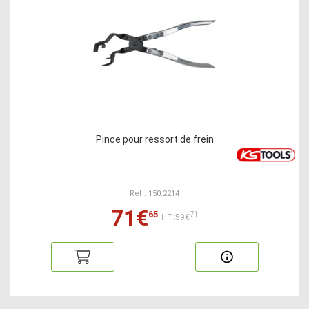
Pince pour ressort de frein
Ref : 150.2214
71€
65
71
HT:59€