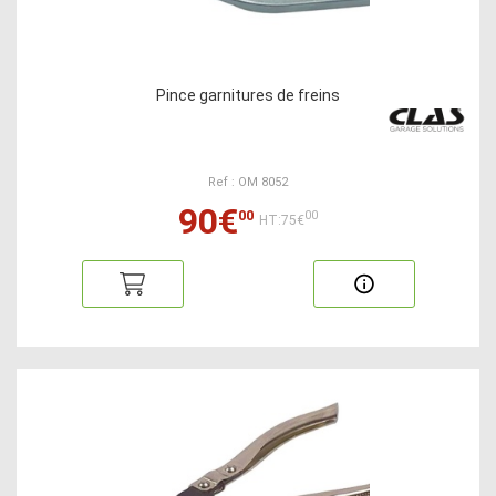
Pince garnitures de freins
Ref : OM 8052
90€
00
00
HT:75€