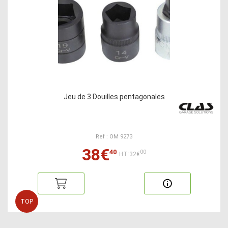
Jeu de 3 Douilles pentagonales
Ref : OM 9273
38€
40
00
HT:32€
TOP