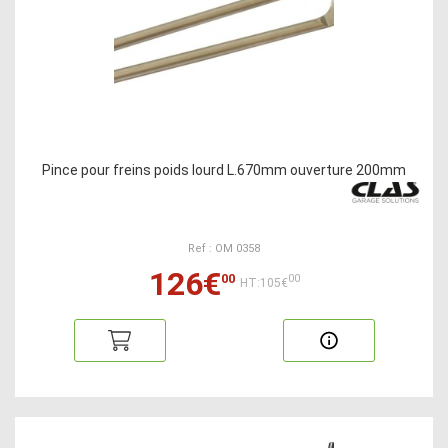
Pince pour freins poids lourd L.670mm ouverture 200mm
Ref : OM 0358
126€
00
00
HT:105€