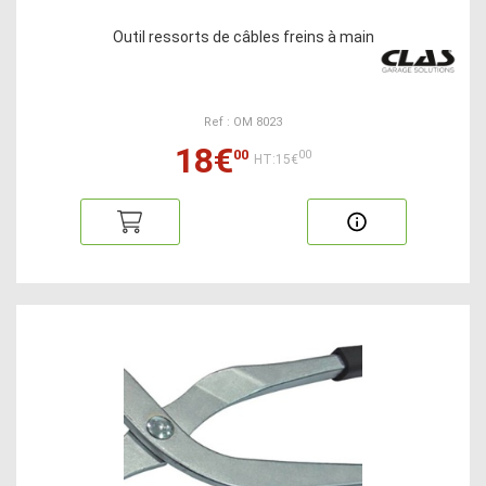
Outil ressorts de câbles freins à main
Ref : OM 8023
18€
00
00
HT:15€