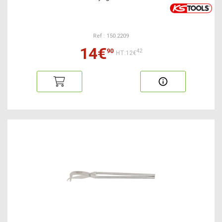
Ref : 150.2209
14€
90
42
HT:12€