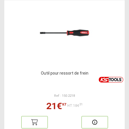
Outil pour ressort de frein
Ref : 150.2218
21€
97
31
HT:18€