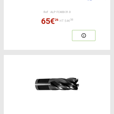
Ref : ALP FC400-31.0
65€
26
38
HT:54€