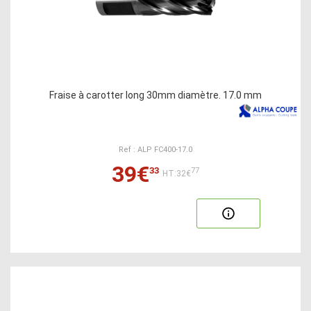
Fraise à carotter long 30mm diamètre. 17.0 mm
Ref : ALP FC400-17.0
39€
33
77
HT:32€