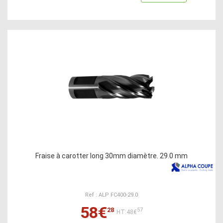
Fraise à carotter long 30mm diamètre. 29.0 mm
Ref : ALP FC400-29.0
58€
28
57
HT:48€