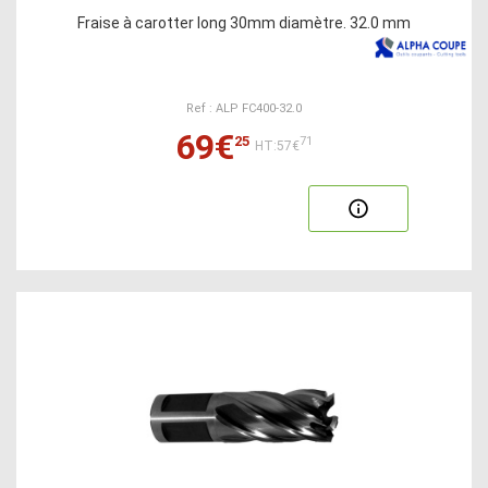
Fraise à carotter long 30mm diamètre. 32.0 mm
Ref : ALP FC400-32.0
69€
25
71
HT:57€