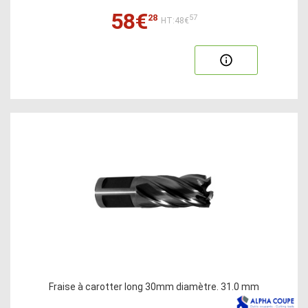
58€
28
57
HT:48€
Fraise à carotter long 30mm diamètre. 31.0 mm