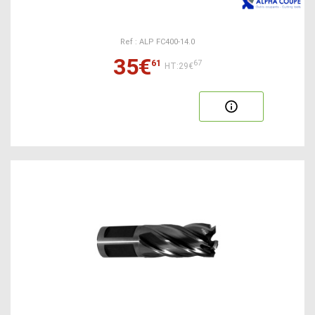
Ref : ALP FC400-14.0
35€
61
67
HT:29€