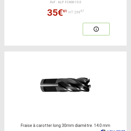
Ref : ALP FC400-13.0
35€
61
67
HT:29€
Fraise à carotter long 30mm diamètre. 14.0 mm