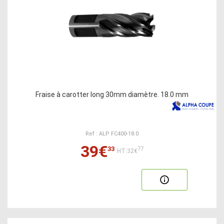
Fraise à carotter long 30mm diamètre. 18.0 mm
Ref : ALP FC400-18.0
39€
33
77
HT:32€