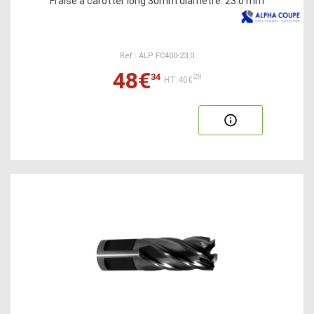
Fraise à carotter long 30mm diamètre. 23.0 mm
Ref : ALP FC400-23.0
48€
34
28
HT:40€