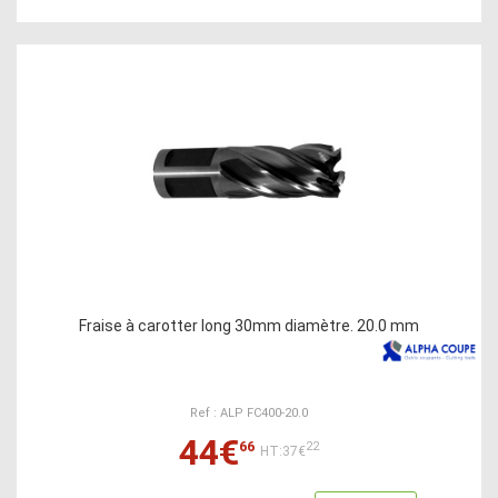
Fraise à carotter long 30mm diamètre. 20.0 mm
Ref : ALP FC400-20.0
44€
66
22
HT:37€