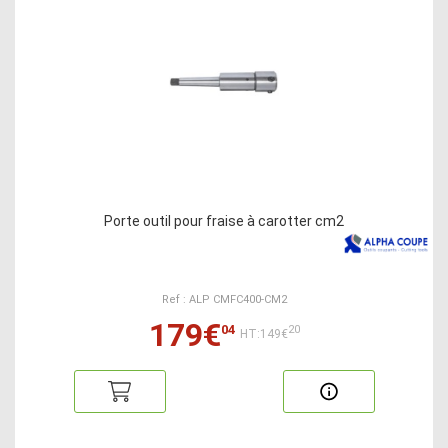
Porte outil pour fraise à carotter cm2
Ref : ALP CMFC400-CM2
179€
04
20
HT:149€