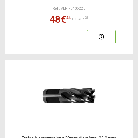
Ref : ALP FC400-22.0
48€
34
28
HT:40€