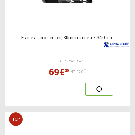
Fraise à carotter long 30mm diamètre. 34.0 mm
Ref : ALP FC400-34.0
69€
25
71
HT:57€
TOP