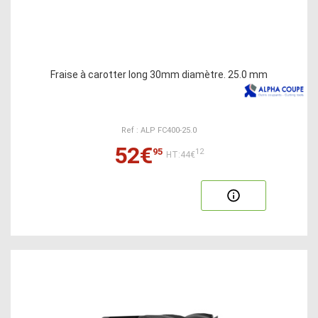
Fraise à carotter long 30mm diamètre. 25.0 mm
Ref : ALP FC400-25.0
52€
95
12
HT:44€