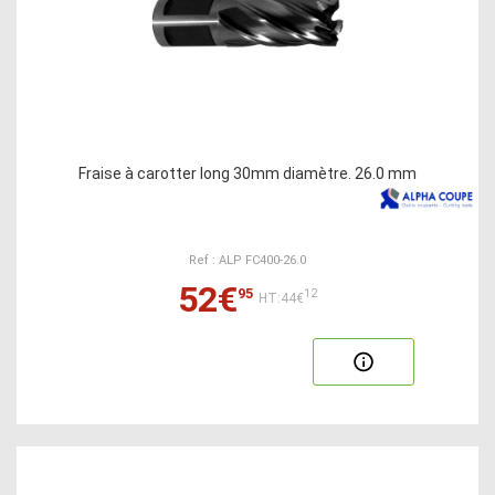
Fraise à carotter long 30mm diamètre. 26.0 mm
Ref : ALP FC400-26.0
52€
95
12
HT:44€