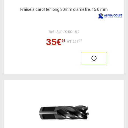
Fraise à carotter long 30mm diamètre. 15.0 mm
Ref : ALP FC400-15.0
35€
61
67
HT:29€