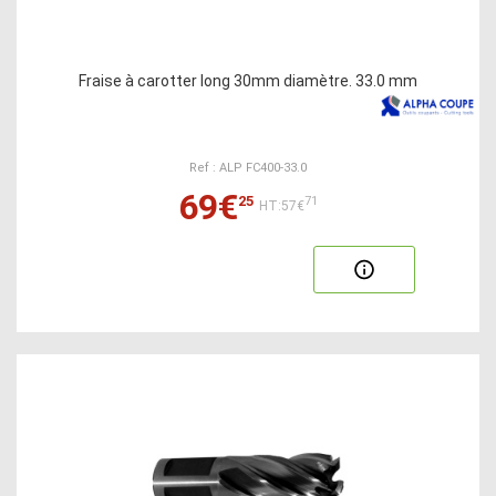
Fraise à carotter long 30mm diamètre. 33.0 mm
Ref : ALP FC400-33.0
69€
25
71
HT:57€