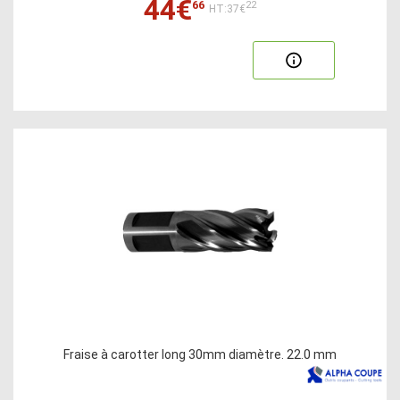
44€
66
22
HT:37€
Fraise à carotter long 30mm diamètre. 22.0 mm