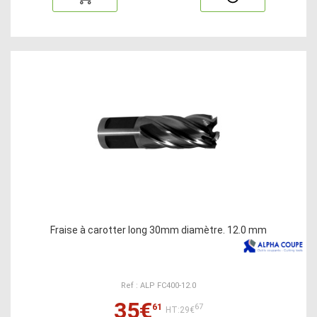
Fraise à carotter long 30mm diamètre. 12.0 mm
Ref : ALP FC400-12.0
35€
61
67
HT:29€