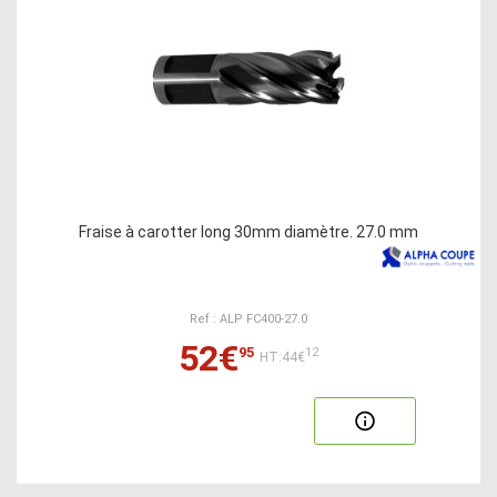
Fraise à carotter long 30mm diamètre. 27.0 mm
Ref : ALP FC400-27.0
52€
95
12
HT:44€