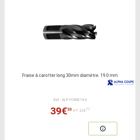
Fraise à carotter long 30mm diamètre. 19.0 mm
Ref : ALP FC400-19.0
39€
33
77
HT:32€