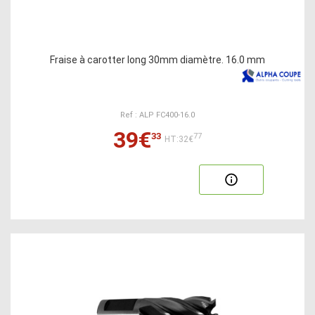
Fraise à carotter long 30mm diamètre. 16.0 mm
Ref : ALP FC400-16.0
39€
33
77
HT:32€