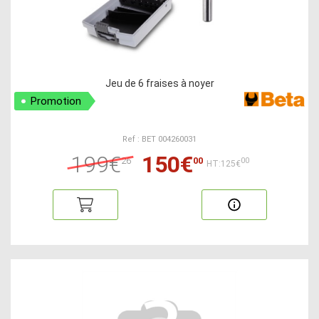
Jeu de 6 fraises à noyer
Promotion
Ref : BET 004260031
199€
150€
26
00
00
HT:125€