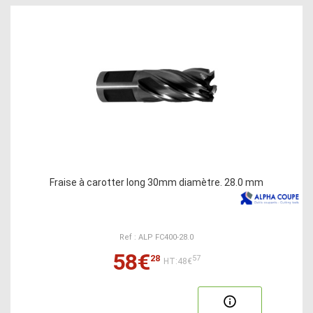
Fraise à carotter long 30mm diamètre. 28.0 mm
Ref : ALP FC400-28.0
58€
28
57
HT:48€