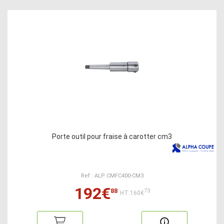
Porte outil pour fraise à carotter cm3
Ref : ALP CMFC400-CM3
192€
88
73
HT:160€