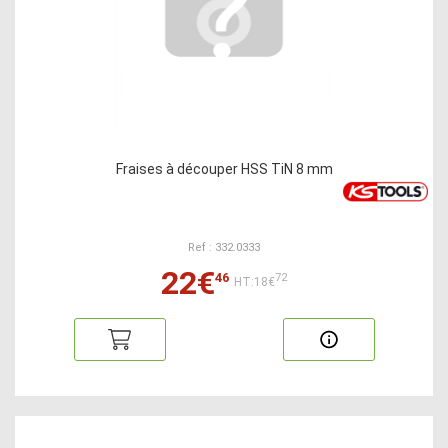
Fraises à découper HSS TiN 8 mm
Ref : 332.0333
22€
46
72
HT:18€