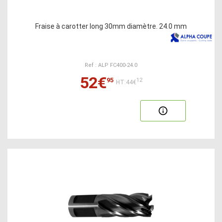
Fraise à carotter long 30mm diamètre. 24.0 mm
Ref : ALP FC400-24.0
52€
95
12
HT:44€