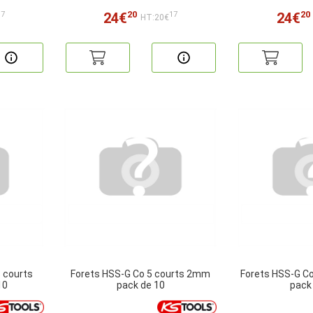
20
20
24€
24€
17
17
HT:20€
 courts
Forets HSS-G Co 5 courts 2mm
Forets HSS-G C
10
pack de 10
pack