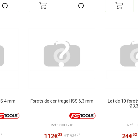
HSS 4 mm
Forets de centrage HSS 6,3 mm
Lot de 10 fore
Ø3,
Ref : 330.1218
Ref : 
28
52
112€
24€
17
57
HT:93€