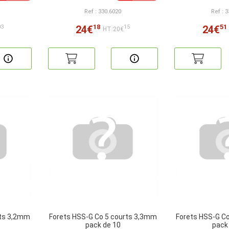
Ref : 330.6020
Ref : 
18
51
24€
24€
03
15
HT:20€
rts 3,2mm
Forets HSS-G Co 5 courts 3,3mm
Forets HSS-G C
pack de 10
pack