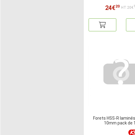
20
24€
HT:20€
Forets HSS-R laminés
10mm pack de 