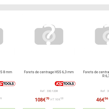
HSS 8 mm
Forets de centrage HSS 6,3 mm
Forets de centr
R 6
Ref : 330.1208
Ref : 
70
56
108€
46€
09
58
HT:90€