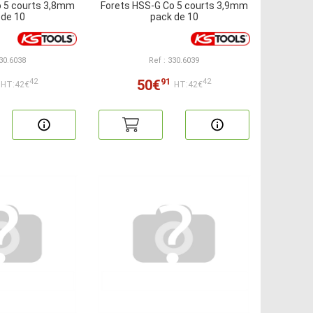
o 5 courts 3,8mm
Forets HSS-G Co 5 courts 3,9mm
 de 10
pack de 10
330.6038
Ref : 330.6039
91
50€
42
42
HT:42€
HT:42€