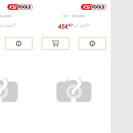
330.6034
Ref : 330.6035
47
45€
47
89
HT:39€
HT:37€