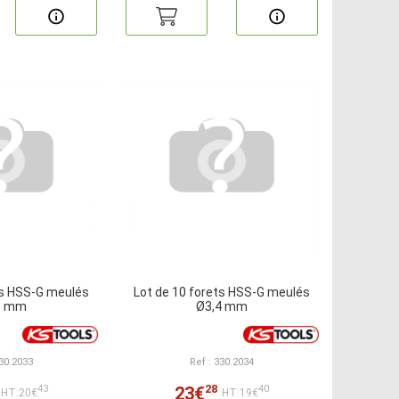
ts HSS-G meulés
Lot de 10 forets HSS-G meulés
3 mm
Ø3,4 mm
330.2033
Ref : 330.2034
28
23€
43
40
HT:20€
HT:19€