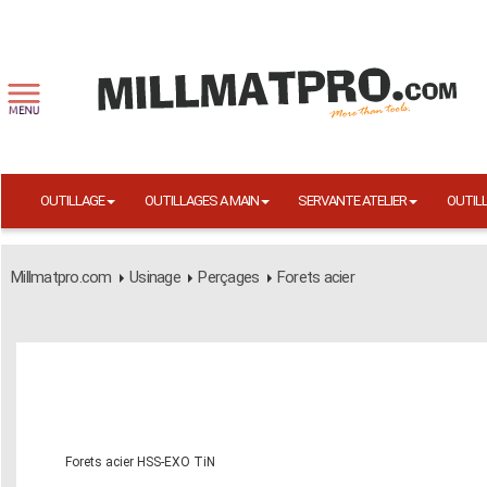
OUTILLAGE
OUTILLAGES A MAIN
SERVANTE ATELIER
OUTIL
Millmatpro.com
Usinage
Perçages
Forets acier
Forets acier HSS-EXO TiN