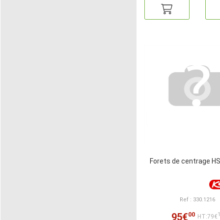
Forets de centrage 
Ref : 330.1216
00
95€
HT:79€