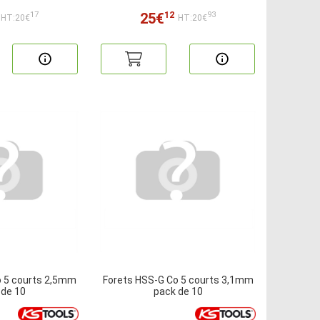
12
25€
17
93
HT:20€
HT:20€
o 5 courts 2,5mm
Forets HSS-G Co 5 courts 3,1mm
 de 10
pack de 10