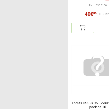
Ref : 330.5100
84
40€
HT:34€
Forets HSS-G Co 5 cou
pack de 10