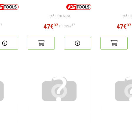
Ref : 330.6033
Ref : 
37
37
47€
47€
47
47
HT:39€