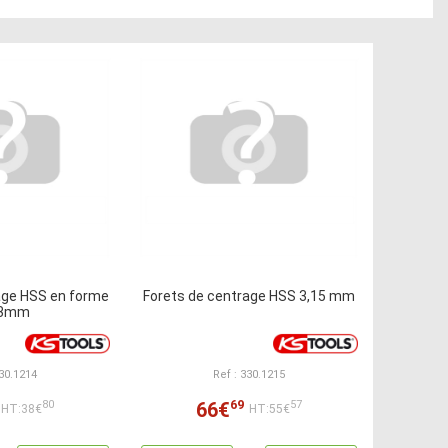
age HSS en forme
Forets de centrage HSS 3,15 mm
,3mm
330.1214
Ref : 330.1215
69
66€
80
57
HT:38€
HT:55€