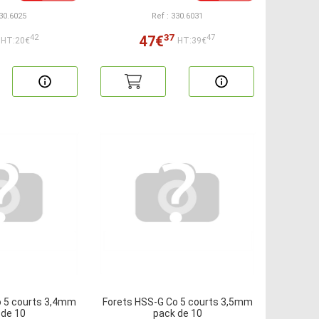
330.6025
Ref : 330.6031
37
47€
42
47
HT:20€
HT:39€
o 5 courts 3,4mm
Forets HSS-G Co 5 courts 3,5mm
 de 10
pack de 10