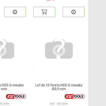
ts HSS-G meulés
Lot de 10 forets HSS-G meulés
8 mm
Ø3,9 mm
330.2038
Ref : 330.2039