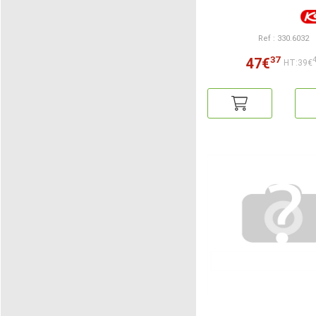
Ref : 330.6032
37
47€
HT:39€