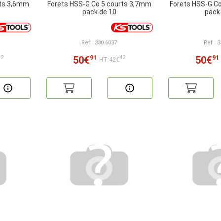
rts 3,6mm
Forets HSS-G Co 5 courts 3,7mm
Forets HSS-G C
pack de 10
pack
Ref : 330.6037
Ref : 
91
91
50€
50€
42
42
HT:42€