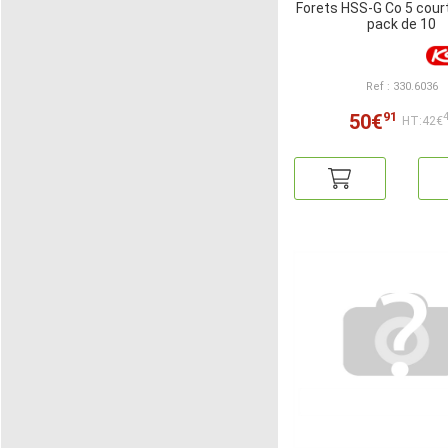
Forets HSS-G Co 5 cou
pack de 10
Ref : 330.6036
91
50€
HT:42€