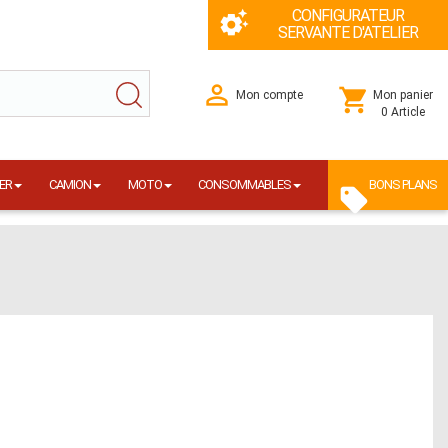
CONFIGURATEUR
SERVANTE D'ATELIER
Mon compte
Mon panier
0 Article
ER
CAMION
MOTO
CONSOMMABLES
BONS PLANS