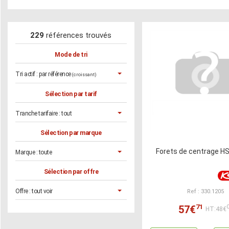
229
références trouvés
Mode de tri
Tri actif :
par référence
(croissant)
Sélection par tarif
Tranche tarifaire :
tout
Sélection par marque
Forets de centrage 
Marque :
toute
Sélection par offre
Offre :
tout voir
Ref : 330.1205
71
57€
HT:48€