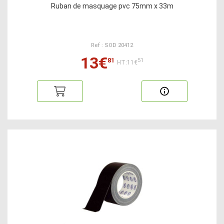
Ruban de masquage pvc 75mm x 33m
Ref : SOD 20412
13€
81
51
HT:11€