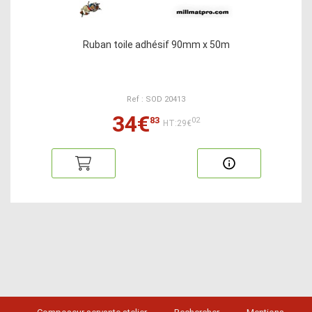
Ruban toile adhésif 90mm x 50m
Ref : SOD 20413
34€
83
02
HT:29€