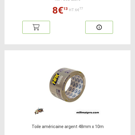
8€
13
77
HT:6€
Toile américaine argent 48mm x 10m