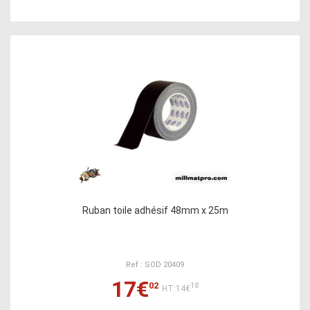
Ruban toile adhésif 48mm x 25m
Ref : SOD 20409
17€
02
18
HT:14€