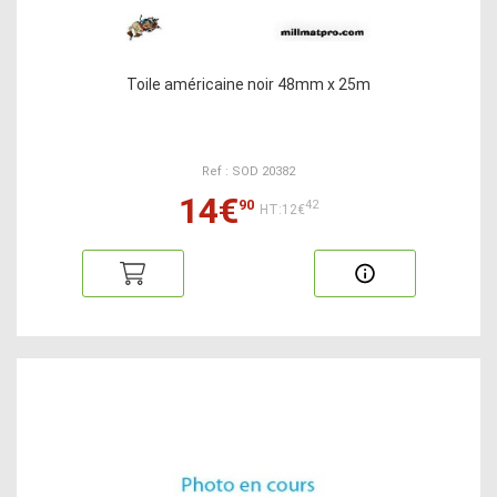
Toile américaine noir 48mm x 25m
Ref : SOD 20382
14€
90
42
HT:12€