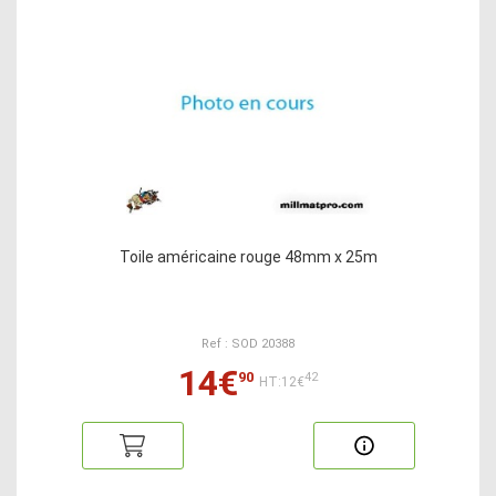
Toile américaine rouge 48mm x 25m
Ref : SOD 20388
14€
90
42
HT:12€