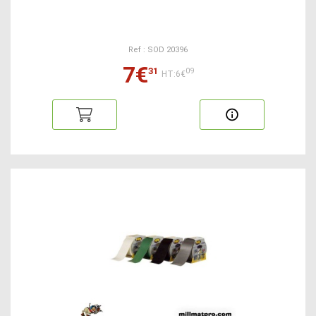
Ref : SOD 20396
7€
31
09
HT:6€