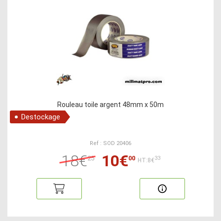
Rouleau toile argent 48mm x 50m
Destockage
Ref : SOD 20406
18€
10€
25
00
33
HT:8€