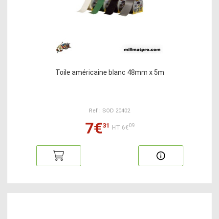
Toile américaine blanc 48mm x 5m
Ref : SOD 20402
7€
31
09
HT:6€