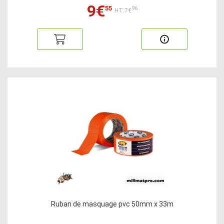
9€
55
96
HT:7€
Ruban de masquage pvc 50mm x 33m