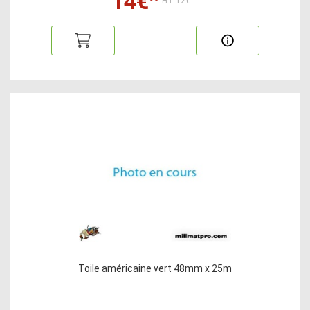
14€
HT:12€
Toile américaine vert 48mm x 25m