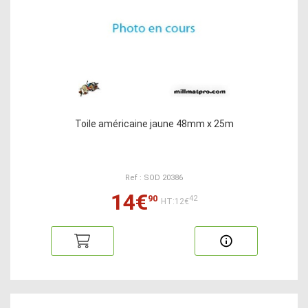
Toile américaine jaune 48mm x 25m
Ref : SOD 20386
14€
90
42
HT:12€