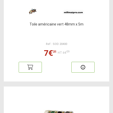
Toile américaine vert 48mm x 5m
Ref : SOD 20400
7€
31
09
HT:6€