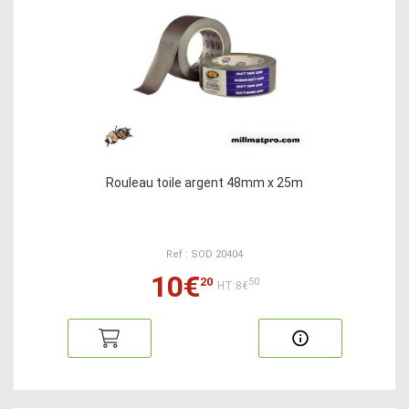
Rouleau toile argent 48mm x 25m
Ref : SOD 20404
10€
20
50
HT:8€