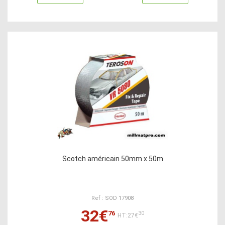
Scotch américain 50mm x 50m
Ref : SOD 17908
32€
76
30
HT:27€