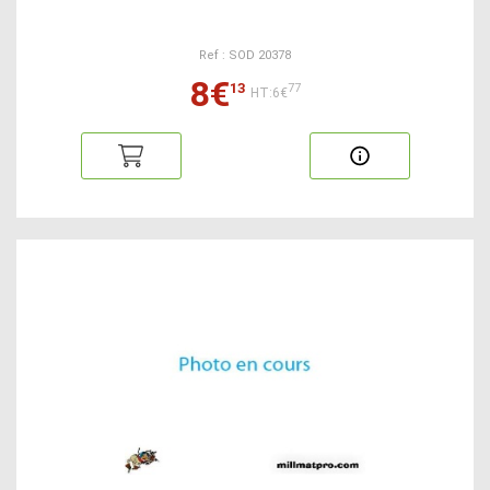
Ref : SOD 20378
8€
13
77
HT:6€