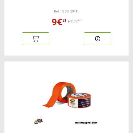
Ref : SOD 20411
9€
21
67
HT:7€