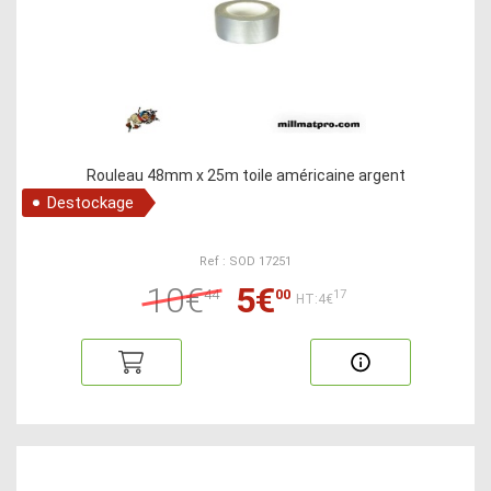
Rouleau 48mm x 25m toile américaine argent
Destockage
Ref : SOD 17251
10€
5€
44
00
17
HT:4€