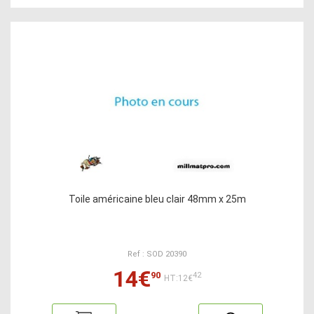
Toile américaine bleu clair 48mm x 25m
Ref : SOD 20390
14€
90
42
HT:12€