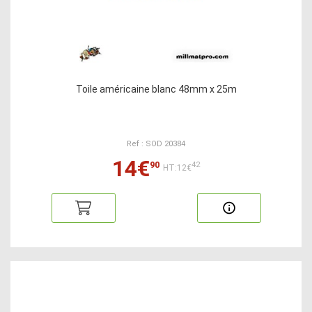
Toile américaine blanc 48mm x 25m
Ref : SOD 20384
14€
90
42
HT:12€