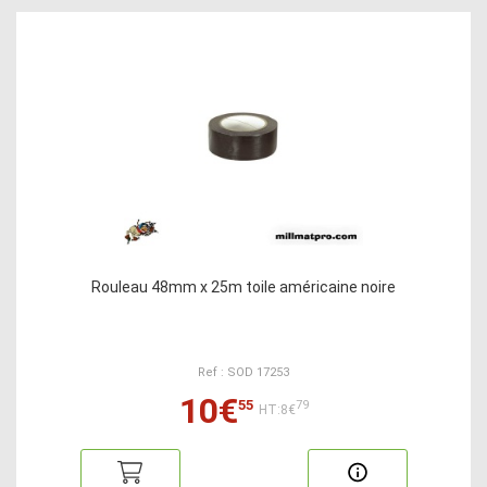
Rouleau 48mm x 25m toile américaine noire
Ref : SOD 17253
10€
55
79
HT:8€