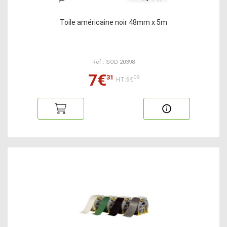
Toile américaine noir 48mm x 5m
Ref : SOD 20398
7€
31
09
HT:6€