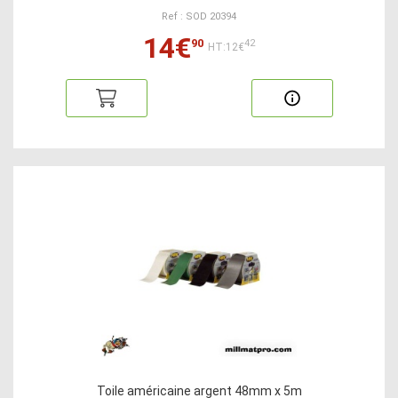
Ref : SOD 20394
14€
90
42
HT:12€
Toile américaine argent 48mm x 5m