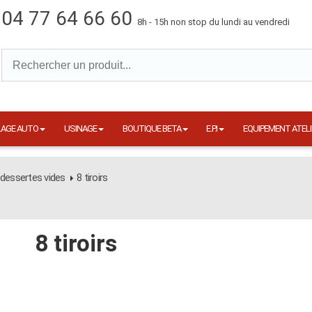
04 77 64 66 60
8h - 15h non stop du lundi au vendredi
LAGE AUTO
USINAGE
BOUTIQUE BETA
E.P.I
EQUIPEMENT ATELI
 dessertes vides
8 tiroirs
8 tiroirs