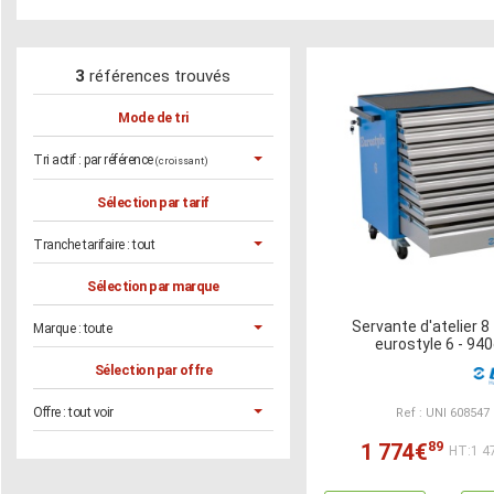
3
références trouvés
Mode de tri
Tri actif :
par référence
(croissant)
Sélection par tarif
Tranche tarifaire :
tout
Sélection par marque
Servante d'atelier 8 
Marque :
toute
eurostyle 6 - 94
Sélection par offre
Offre :
tout voir
Ref : UNI 608547
89
1 774€
HT:1 4