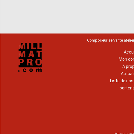
Composeur servante atelie
Accue
Mon co
A pro
Actual
Liste de no
parten
Millmatpro.