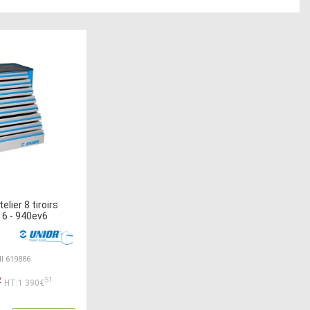
elier 8 tiroirs
 6 - 940ev6
NI 619886
2
51
HT:1 390€