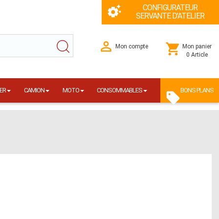
CONFIGURATEUR
SERVANTE D'ATELIER
Mon compte
Mon panier
0 Article
ER
CAMION
MOTO
CONSOMMABLES
BONS PLANS