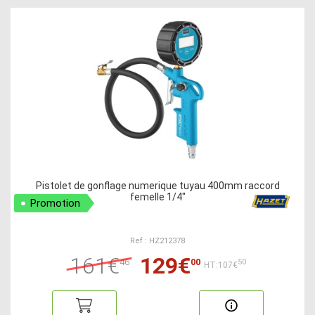
Pistolet de gonflage numerique tuyau 400mm raccord
femelle 1/4"
Promotion
Ref : HZ212378
161€
129€
46
00
50
HT:107€