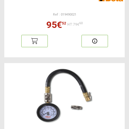
Ref : 019490021
95€
52
60
HT:79€