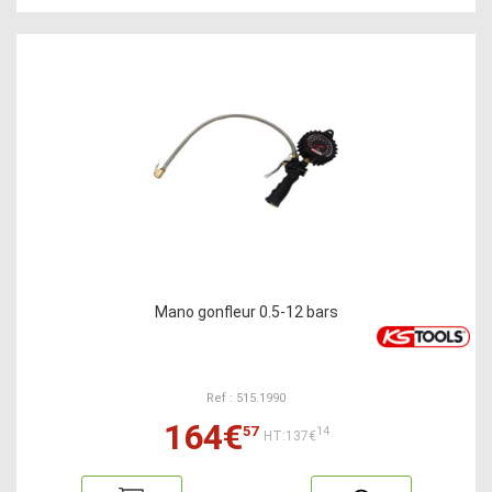
Mano gonfleur 0.5-12 bars
Ref : 515.1990
164€
57
14
HT:137€