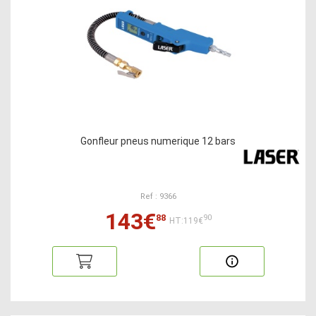
Gonfleur pneus numerique 12 bars
Ref : 9366
143€
88
90
HT:119€