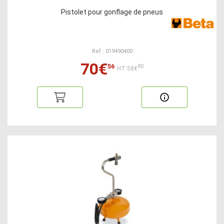
Pistolet pour gonflage de pneus
Ref : 019490400
70€
56
80
HT:58€