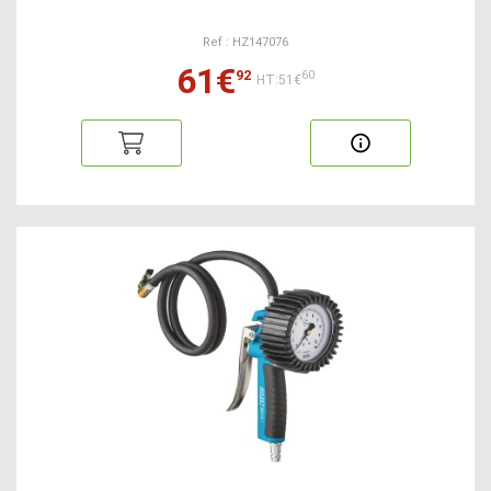
Ref : HZ147076
61€
92
60
HT:51€