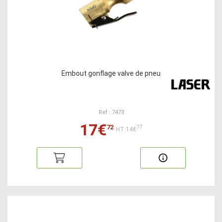
Embout gonflage valve de pneu
Ref : 7473
17€
72
77
HT:14€