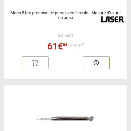
Mano 8 bar pression de pneu avec flexible - Mesure d'usure
du pneu
Ref : 6273
61€
04
87
HT:50€