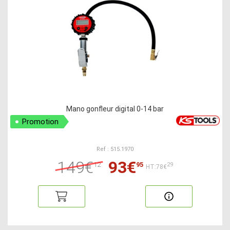
Mano gonfleur digital 0-14 bar
Promotion
Ref : 515.1970
149€
93€
12
95
29
HT:78€