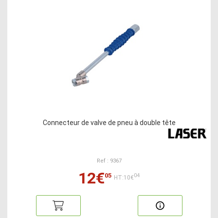
Connecteur de valve de pneu à double tête
Ref : 9367
12€
05
04
HT:10€