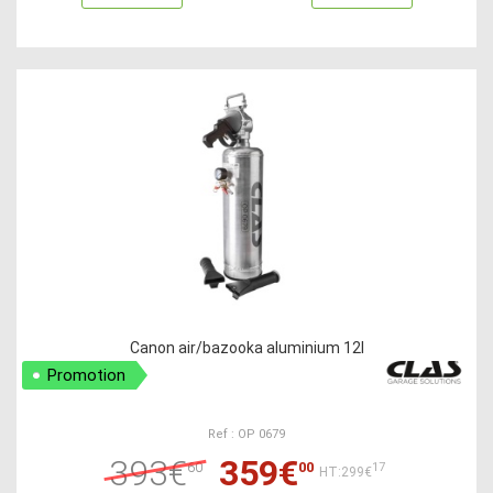
Canon air/bazooka aluminium 12l
Promotion
Ref : OP 0679
393€
359€
60
00
17
HT:299€