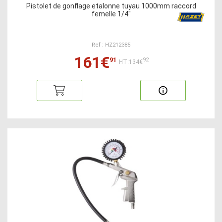
Pistolet de gonflage etalonne tuyau 1000mm raccord
femelle 1/4"
Ref : HZ212385
161€
91
92
HT:134€