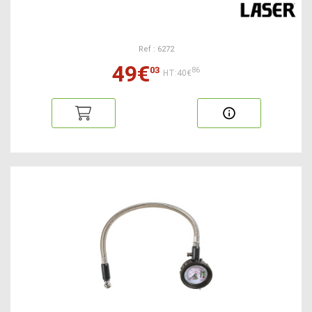
Ref : 6272
49€
03
86
HT:40€