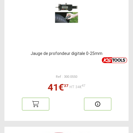
Jauge de profondeur digitale 0-25mm
Ref : 300.0550
41€
37
47
HT:34€