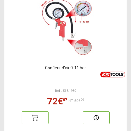
Gonfleur d'air 0-11 bar
Ref : 515.1950
72€
07
06
HT:60€