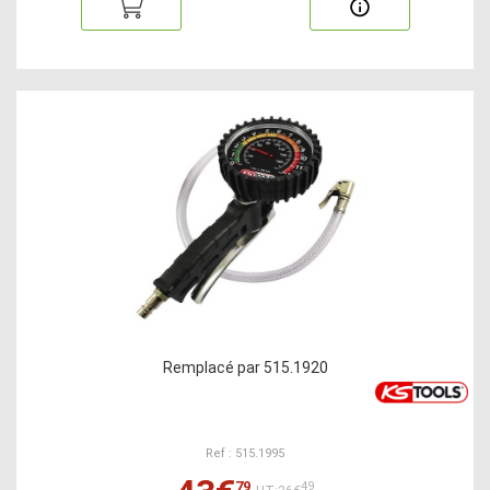
Remplacé par 515.1920
Ref : 515.1995
79
49