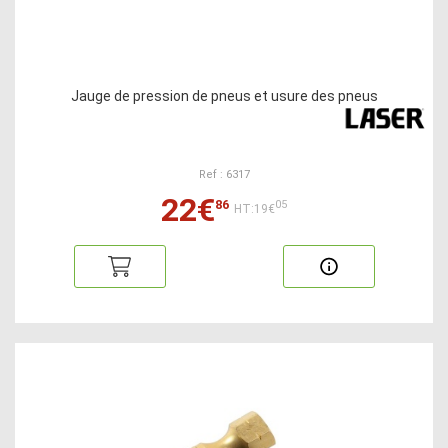
Jauge de pression de pneus et usure des pneus
Ref : 6317
22€
86
05
HT:19€