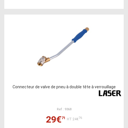
Connecteur de valve de pneu à double tête à verrouillage
Ref : 9368
29€
71
76
HT:24€