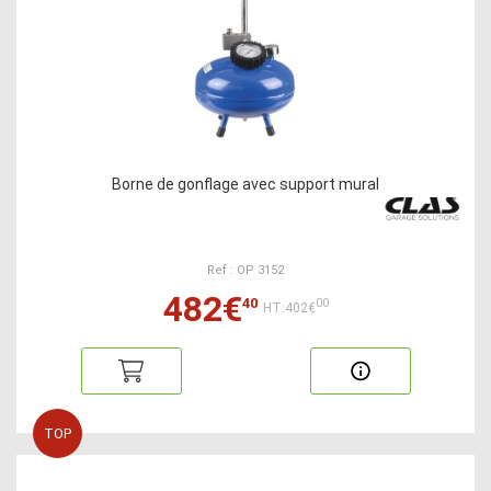
Borne de gonflage avec support mural
Ref : OP 3152
482€
40
00
HT:402€
TOP