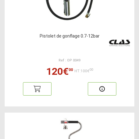
Pistolet de gonflage 0.7-12bar
Ref : OP 0049
120€
00
00
HT:100€