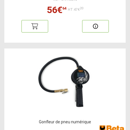
56€
64
20
HT:47€
Gonfleur de pneu numérique