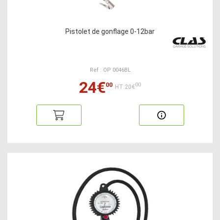
Pistolet de gonflage 0-12bar
Ref : OP 0046BL
24€
00
00
HT:20€