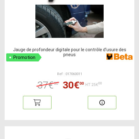
Jauge de profondeur digitale pour le contrôle d’usure des
pneus
Promotion
Ref : 017060011
37€
30€
50
00
00
HT:25€