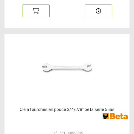
Clé à fourches en pouce 3/4x7/8" beta série 55as
Ref : BET 000550245