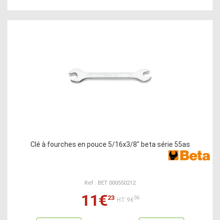
Clé à fourches en pouce 5/16x3/8" beta série 55as
Ref : BET 000550212
11€
23
36
HT:9€