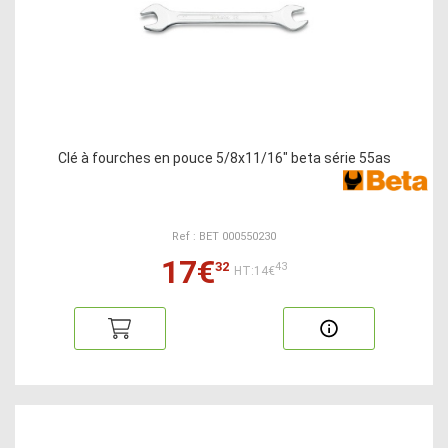
Clé à fourches en pouce 5/8x11/16" beta série 55as
Ref : BET 000550230
17€
32
43
HT:14€