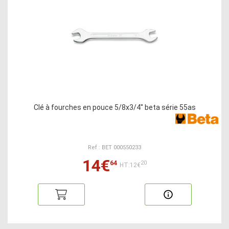
Clé à fourches en pouce 5/8x3/4'' beta série 55as
Ref : BET 000550233
14€
64
20
HT:12€