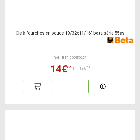
Clé à fourches en pouce 19/32x11/16" beta série 55as
Ref : BET 000550227
14€
64
20
HT:12€