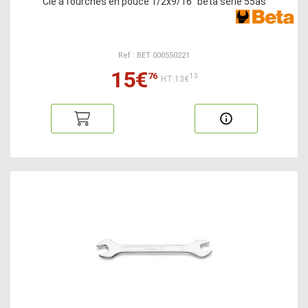
Clé à fourches en pouce 1/2x9/16" beta série 55as
Ref : BET 000550221
15€
76
13
HT:13€