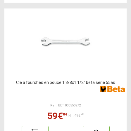
Clé à fourches en pouce 1.3/8x1.1/2" beta série 55as
Ref : BET 000550272
59€
04
20
HT:49€