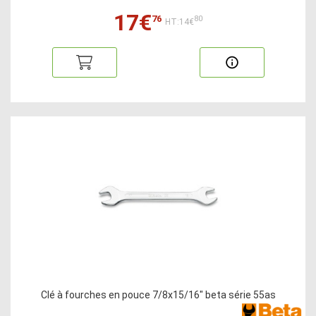
17€
76
80
HT:14€
Clé à fourches en pouce 7/8x15/16" beta série 55as