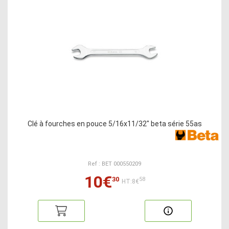
Clé à fourches en pouce 5/16x11/32" beta série 55as
Ref : BET 000550209
10€
30
58
HT:8€