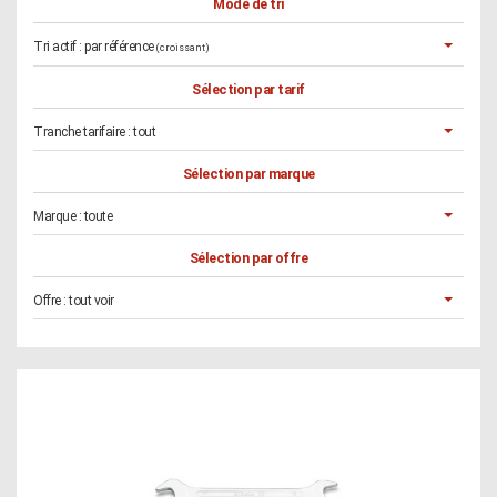
Mode de tri
Tri actif :
par référence
(croissant)
Sélection par tarif
Tranche tarifaire :
tout
Sélection par marque
Marque :
toute
Sélection par offre
Offre :
tout voir