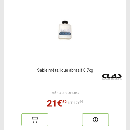
Sable métallique abrasif 0.7kg
Ref : CLAS OP0047
21€
52
93
HT:17€