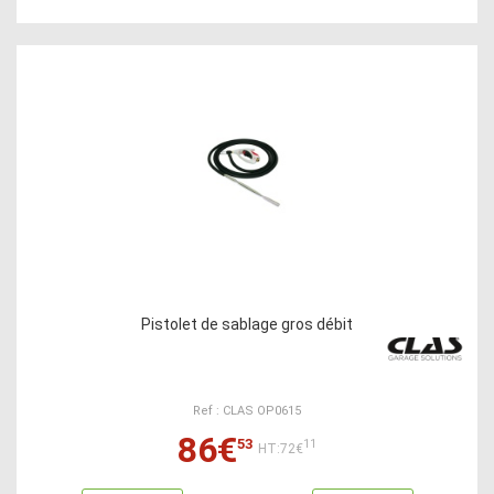
Pistolet de sablage gros débit
Ref : CLAS OP0615
86€
53
11
HT:72€