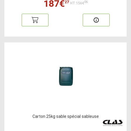
187€
27
06
HT:156€
Carton 25kg sable spécial sableuse