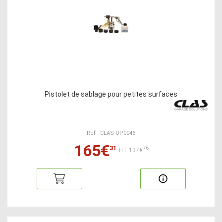
Pistolet de sablage pour petites surfaces
Ref : CLAS OP0046
165€
31
76
HT:137€