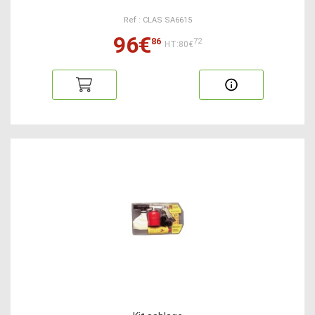
Ref : CLAS SA6615
96€
86
72
HT:80€