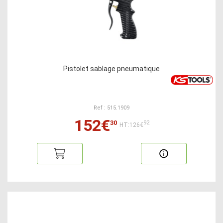
Pistolet sablage pneumatique
Ref : 515.1909
152€
30
92
HT:126€