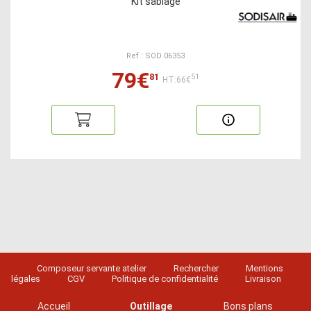
Kit sablage
Ref : SOD 06353
79€
81
51
HT:66€
Composeur servante atelier
Rechercher
Mentions
légales
CGV
Politique de confidentialité
Livraison
Accueil
Outillage
Bons plans