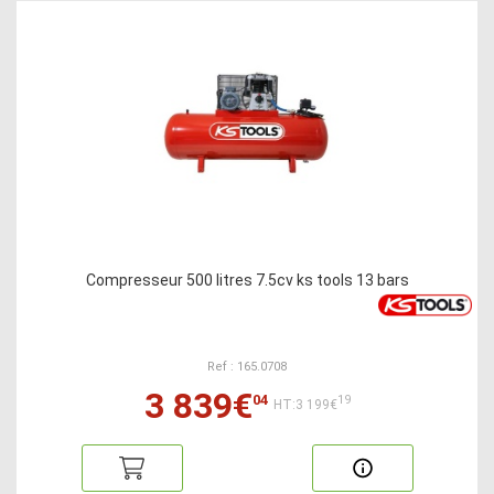
Compresseur 500 litres 7.5cv ks tools 13 bars
Ref : 165.0708
3 839€
04
19
HT:3 199€