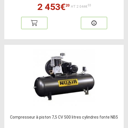
2 453€
20
33
HT:2 044€
Compresseur à piston 7,5 CV 500 litres cylindres fonte NB5