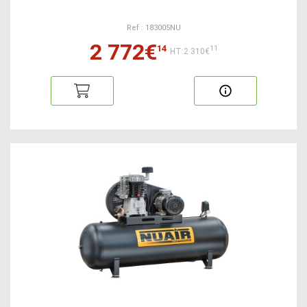
Ref : 183005NU
2 772€
14
11
HT:2 310€