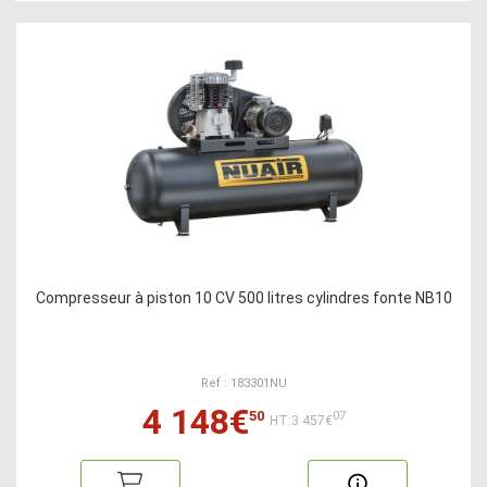
Compresseur à piston 10 CV 500 litres cylindres fonte NB10
Ref : 183301NU
4 148€
50
07
HT:3 457€