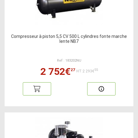
Compresseur à piston 5,5 CV 500 L cylindres fonte marche
lente NB7
Ref : 183202NU
2 752€
27
55
HT:2 293€