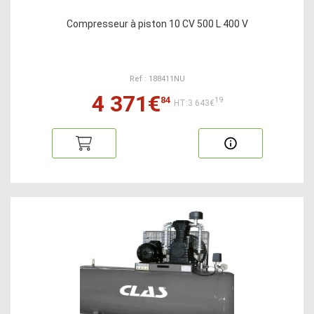
Compresseur à piston 10 CV 500 L 400 V
Ref : 188411NU
4 371€
84
19
HT:3 643€