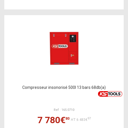
Compresseur insonorisé 500l 13 bars 68db(a)
Ref : 165.0710
7 780€
80
97
HT:6 483€