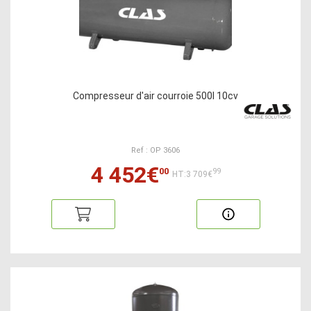
Compresseur d'air courroie 500l 10cv
Ref : OP 3606
4 452€
00
99
HT:3 709€