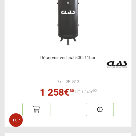
Réservoir vertical 500l 11bar
Ref : OP 3613
1 258€
80
00
HT:1 049€
TOP