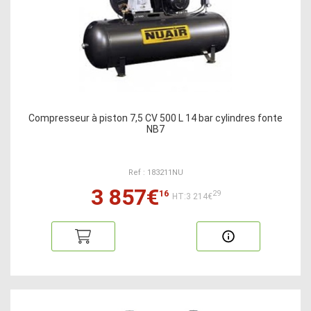
Compresseur à piston 7,5 CV 500 L 14 bar cylindres fonte
NB7
Ref : 183211NU
3 857€
16
29
HT:3 214€