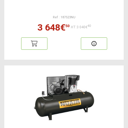
Ref : 187523NU
3 648€
50
40
HT:3 040€