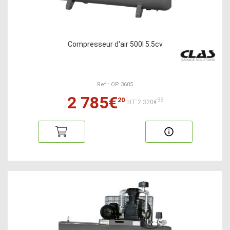
Compresseur d'air 500l 5.5cv
Ref : OP 3605
2 785€
20
99
HT:2 320€