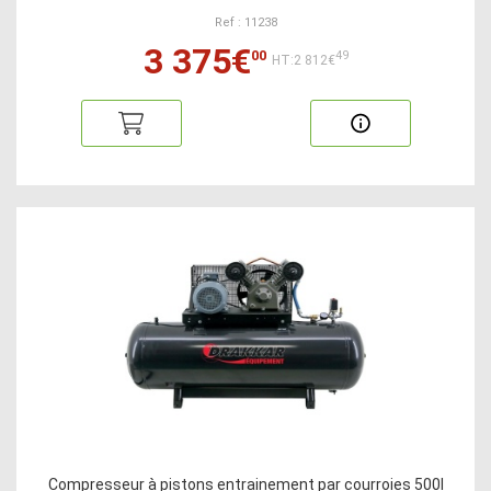
Ref : 11238
3 375€
00
49
HT:2 812€
Compresseur à pistons entrainement par courroies 500l