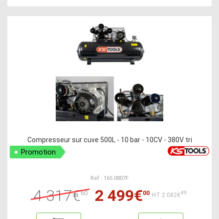
Compresseur sur cuve 500L - 10 bar - 10CV - 380V tri
Promotion
Ref : 165.0807F
4 317€
2 499€
60
00
49
HT:2 082€