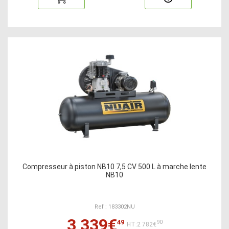
Compresseur à piston NB10 7,5 CV 500 L à marche lente
NB10
Ref : 183302NU
3 339€
49
90
HT:2 782€