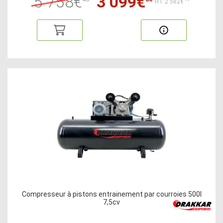
5 758€
3 099€
HT:2 582€
Compresseur à pistons entrainement par courroies 500l
7,5cv