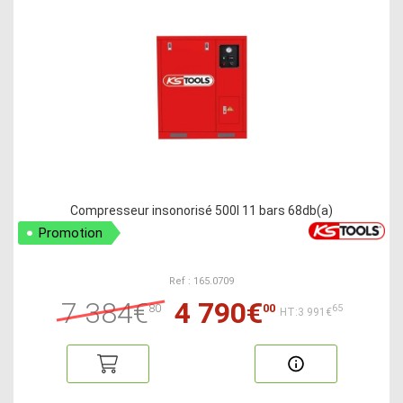
Compresseur insonorisé 500l 11 bars 68db(a)
Promotion
Ref : 165.0709
7 384€
4 790€
80
00
65
HT:3 991€