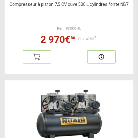
Compresseur à piston 7,5 CV cuve 500 L cylindres fonte NB7
Ref : 183006NU
2 970€
86
71
HT:2 475€