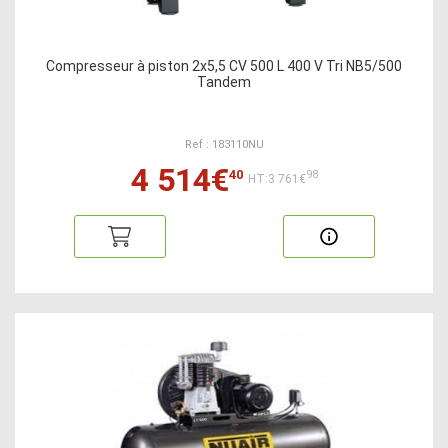
Compresseur à piston 2x5,5 CV 500 L 400 V Tri NB5/500
Tandem
Ref : 183110NU
4 514€
40
98
HT:3 761€