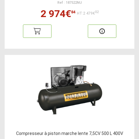
Ref : 187522NU
2 974€
84
02
HT:2 479€
Compresseur à piston marche lente 7,5CV 500 L 400V