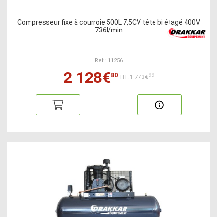
Compresseur fixe à courroie 500L 7,5CV tête bi étagé 400V
736l/min
Ref : 11256
2 128€
80
99
HT:1 773€