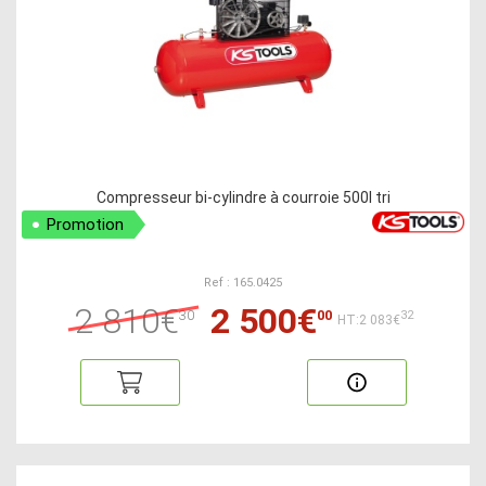
Compresseur bi-cylindre à courroie 500l tri
Promotion
Ref : 165.0425
2 810€
2 500€
30
00
32
HT:2 083€