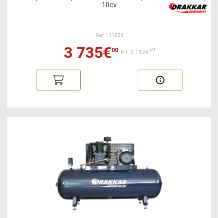
10cv
Ref : 11239
3 735€
00
49
HT:3 112€