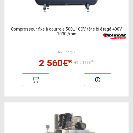
Compresseur fixe à courroie 500L 10CV tête bi étagé 400V
1030l/min
Ref : 11257
2 560€
80
99
HT:2 133€