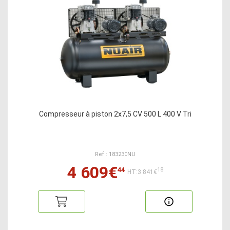
Compresseur à piston 2x7,5 CV 500 L 400 V Tri
Ref : 183230NU
4 609€
44
18
HT:3 841€