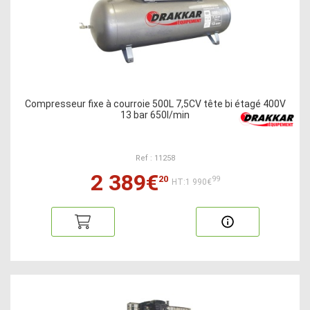
Compresseur fixe à courroie 500L 7,5CV tête bi étagé 400V
13 bar 650l/min
Ref : 11258
2 389€
20
99
HT:1 990€