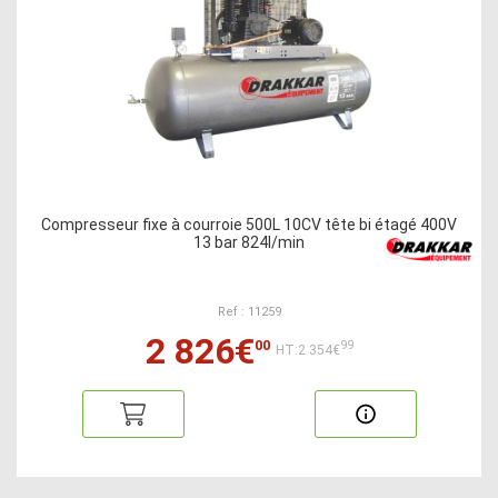
Compresseur fixe à courroie 500L 10CV tête bi étagé 400V
13 bar 824l/min
Ref : 11259
2 826€
00
99
HT:2 354€