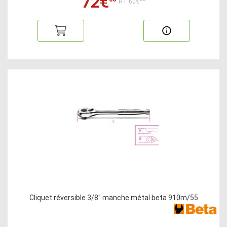
72€
HT:60€
Cliquet réversible 3/8" manche métal beta 910m/55