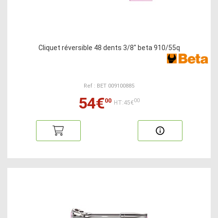
Cliquet réversible 48 dents 3/8" beta 910/55q
Ref : BET 009100885
54€
00
00
HT:45€