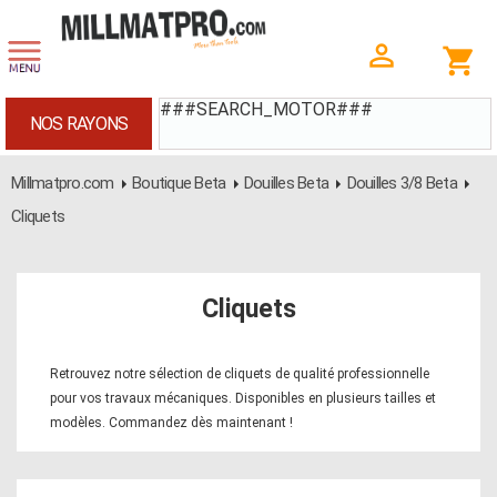
###SEARCH_MOTOR###
NOS RAYONS
Millmatpro.com
Boutique Beta
Douilles Beta
Douilles 3/8 Beta
Cliquets
Cliquets
Retrouvez notre sélection de cliquets de qualité professionnelle
pour vos travaux mécaniques. Disponibles en plusieurs tailles et
modèles. Commandez dès maintenant !