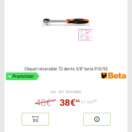
Cliquet réversible 72 dents 3/8" beta 910/55
Promotion
Ref : BET 009100882
48€
38€
00
40
00
HT:32€