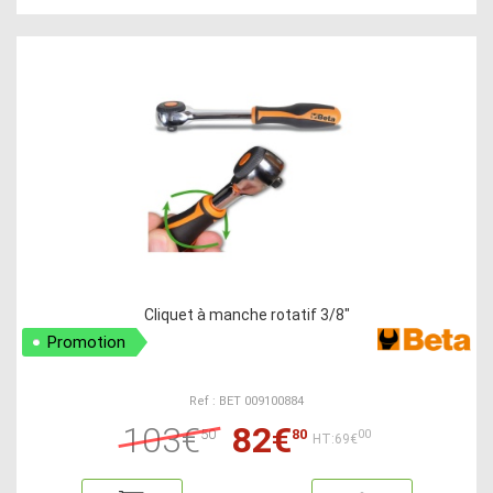
Cliquet à manche rotatif 3/8"
Promotion
Ref : BET 009100884
103€
82€
50
80
00
HT:69€