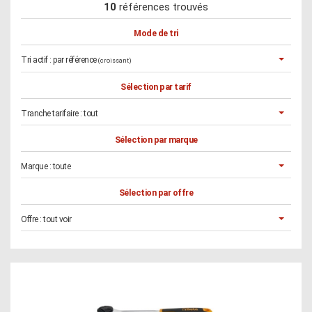
10
références trouvés
Mode de tri
Tri actif :
par référence
(croissant)
Sélection par tarif
Tranche tarifaire :
tout
Sélection par marque
Marque :
toute
Sélection par offre
Offre :
tout voir