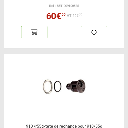
Ref : BET 009100875
60€
00
00
HT:50€
910 /r55q-tête de rechange pour 910/55q