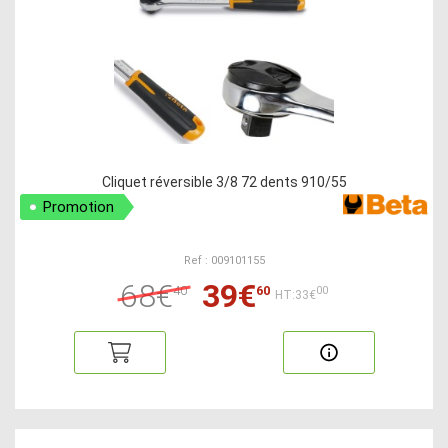
Cliquet réversible 3/8 72 dents 910/55
Promotion
Ref : 009101155
68€
39€
40
60
00
HT:33€