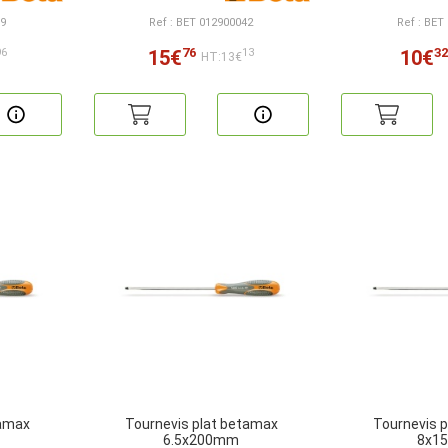
39
Ref : BET 012900042
Ref : BET
76
32
15€
10€
96
13
HT:13€
tamax
Tournevis plat betamax
Tournevis 
6.5x200mm
8x1