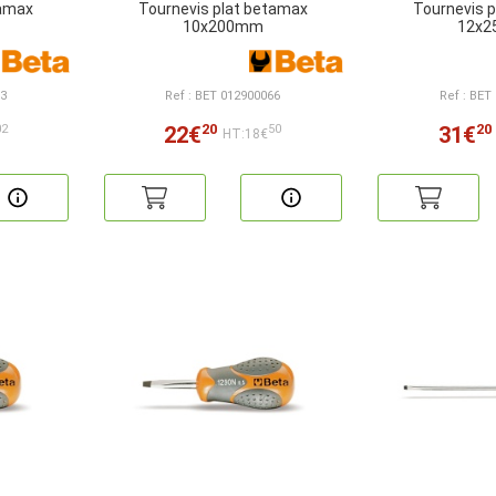
tamax
Tournevis plat betamax
Tournevis 
10x200mm
12x
63
Ref : BET 012900066
Ref : BET
20
20
22€
31€
02
50
HT:18€