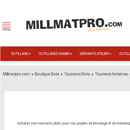
OUTILLAGE
OUTILLAGES A MAIN
SERVANTE ATELIER
OUTIL
Millmatpro.com
Boutique Beta
Tournevis Beta
Tournevis betamax
Achetez nos tournevis plats pour vos projets de bricolage et de mécani