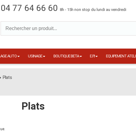
04 77 64 66 60
8h - 15h non stop du lundi au vendredi
LAGE AUTO
USINAGE
BOUTIQUE BETA
E.P.I
EQUIPEMENT ATELI
Plats
Plats
que.