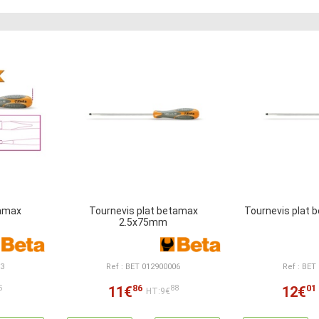
tamax
Tournevis plat betamax
Tournevis plat
2.5x75mm
03
Ref : BET 012900006
Ref : BET
86
01
11€
12€
5
88
HT:9€