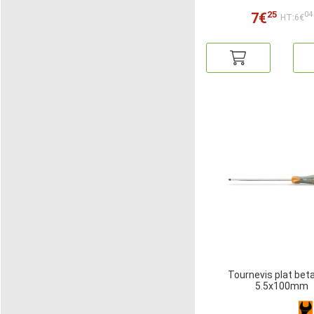
25
7€
04
HT:6€
Tournevis plat be
5.5x100mm