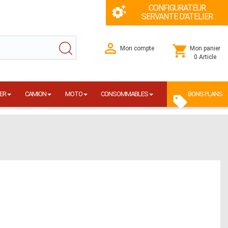
CONFIGURATEUR
SERVANTE D'ATELIER
Mon compte
Mon panier
0 Article
ER
CAMION
MOTO
CONSOMMABLES
BONS PLANS