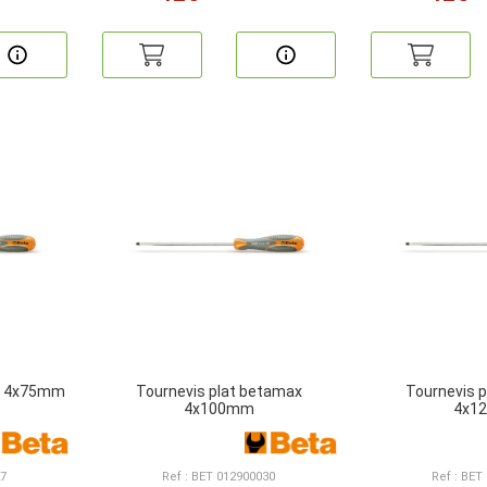
ax 4x75mm
Tournevis plat betamax
Tournevis 
4x100mm
4x1
27
Ref : BET 012900030
Ref : BET