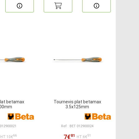
plat betamax
Tournevis plat betamax
100mm
3.5x125mm
 012900021
Ref : BET 012900024
81
7€
66
51
HT:10€
HT:6€