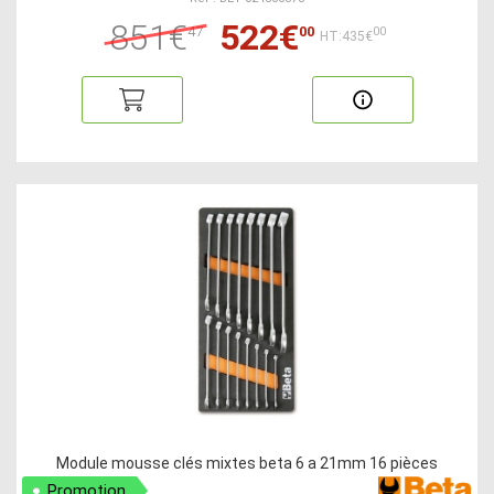
851€
522€
47
00
00
HT:435€
Module mousse clés mixtes beta 6 a 21mm 16 pièces
Promotion