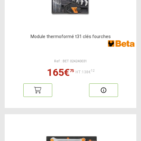
Module thermoformé t31 clés fourches
Ref : BET 024240031
165€
75
12
HT:138€