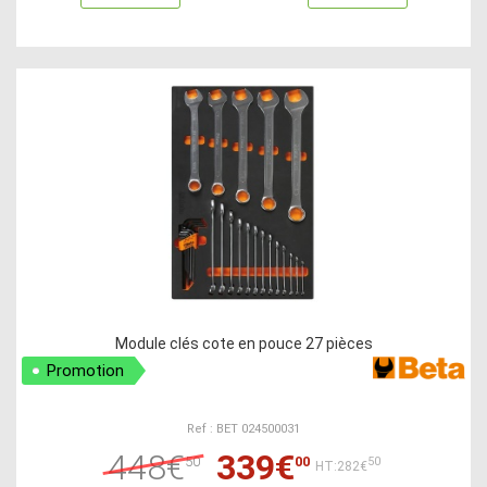
Module clés cote en pouce 27 pièces
Promotion
Ref : BET 024500031
448€
339€
50
00
50
HT:282€