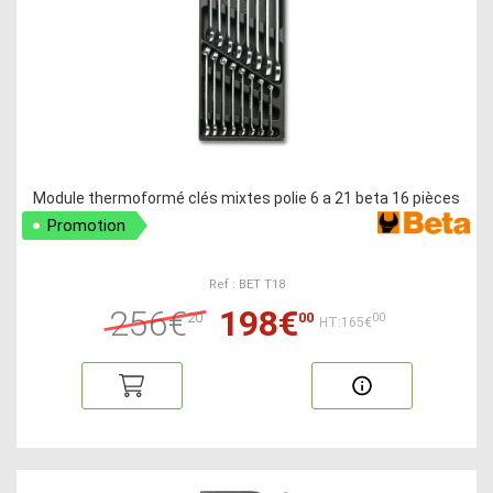
Module thermoformé clés mixtes polie 6 a 21 beta 16 pièces
Promotion
Ref : BET T18
256€
198€
20
00
00
HT:165€