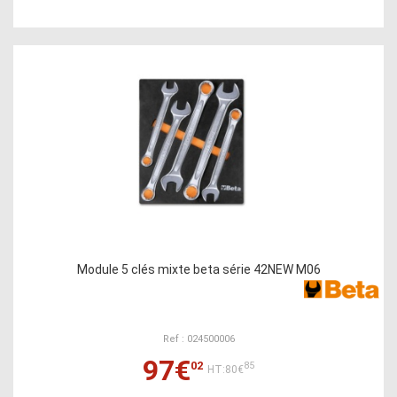
Module 5 clés mixte beta série 42NEW M06
Ref : 024500006
97€
02
85
HT:80€