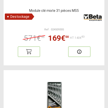
Module clé mixte 31 pièces MS5
Destockage
Ref : 024509305
571€
169€
56
00
83
HT:140€