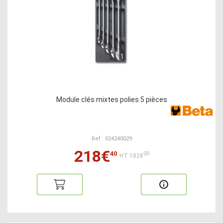
Module clés mixtes polies 5 pièces
Ref : 024240029
218€
40
00
HT:182€