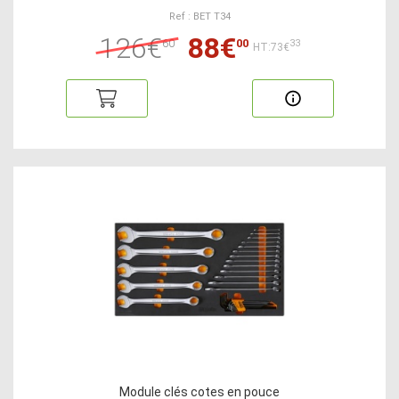
Ref : BET T34
126€
88€
60
00
33
HT:73€
Module clés cotes en pouce