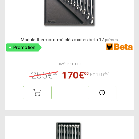
Module thermoformé clés mixtes beta 17 pièces
Promotion
Ref : BET T10
255€
170€
00
00
67
HT:141€