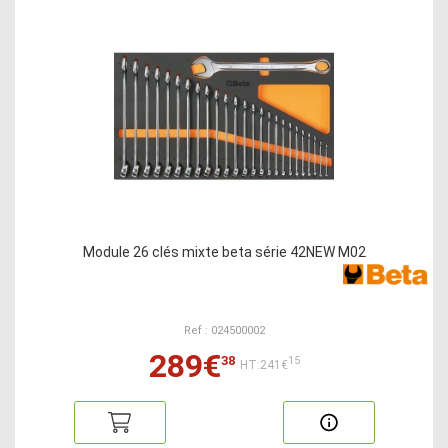
Module 26 clés mixte beta série 42NEW M02
Ref : 024500002
289€
38
15
HT:241€