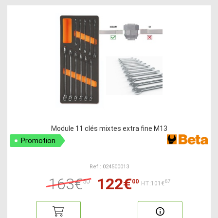
Module 11 clés mixtes extra fine M13
Promotion
Ref : 024500013
163€
122€
50
00
67
HT:101€