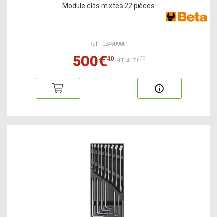
Module clés mixtes 22 pièces
Ref : 024509001
500€
40
00
HT:417€