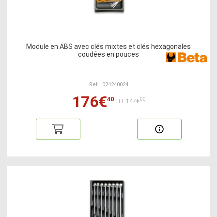
Module en ABS avec clés mixtes et clés hexagonales
coudées en pouces
Ref : 024240024
176€
40
00
HT:147€