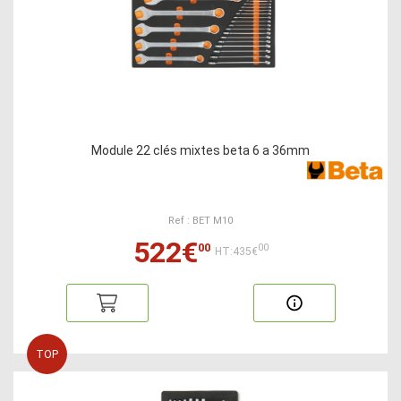
Module 22 clés mixtes beta 6 a 36mm
Ref : BET M10
522€
00
00
HT:435€
TOP