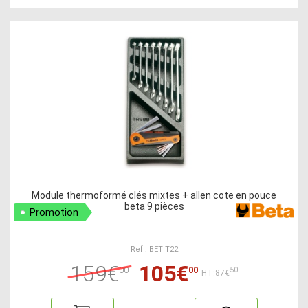
Module thermoformé clés mixtes + allen cote en pouce
beta 9 pièces
Promotion
Ref : BET T22
159€
105€
00
00
50
HT:87€