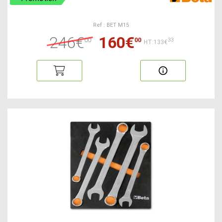
Ref : BET M15
246€
160€
00
00
33
HT:133€