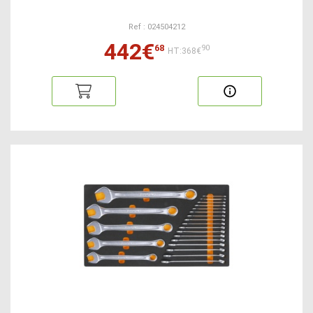
Ref : 024504212
442€
68
90
HT:368€