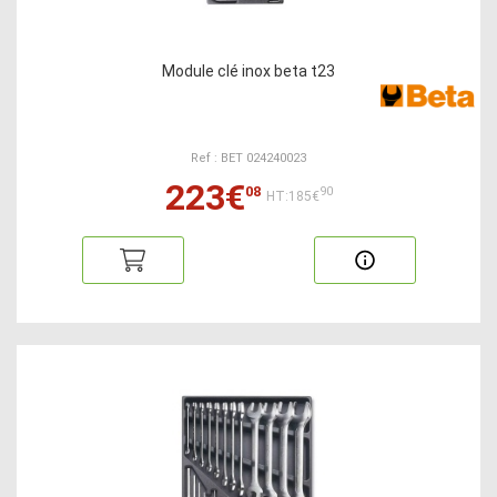
Module clé inox beta t23
Ref : BET 024240023
223€
08
90
HT:185€