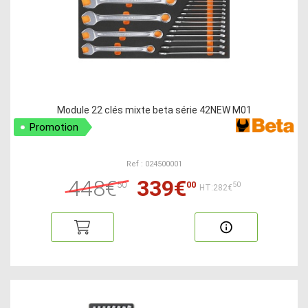
Module 22 clés mixte beta série 42NEW M01
Promotion
Ref : 024500001
448€
339€
50
00
50
HT:282€