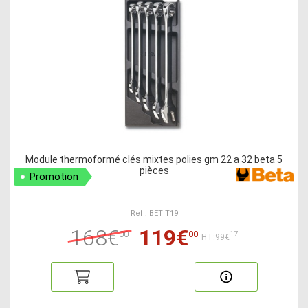
Module thermoformé clés mixtes polies gm 22 a 32 beta 5
pièces
Promotion
Ref : BET T19
168€
119€
00
00
17
HT:99€