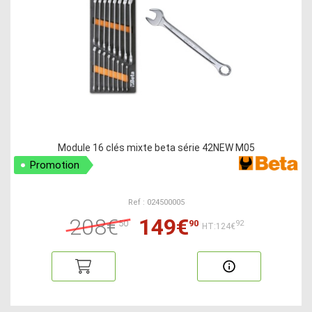
Module 16 clés mixte beta série 42NEW M05
Promotion
Ref : 024500005
208€
149€
50
90
92
HT:124€