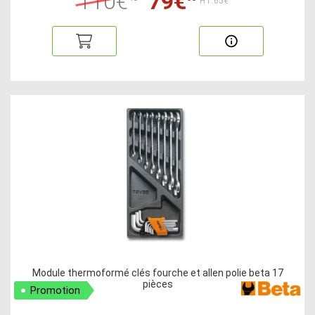
110€
79€
HT:65€
Module thermoformé clés fourche et allen polie beta 17
pièces
Promotion