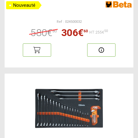
Nouveauté
Ref : 024500032
580€
306€
80
60
50
HT:255€