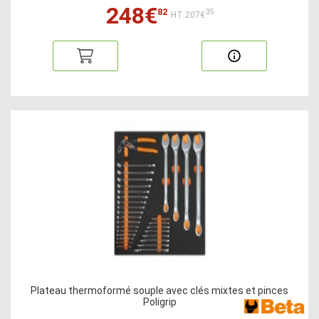
248€
82
35
HT:207€
Plateau thermoformé souple avec clés mixtes et pinces
Poligrip