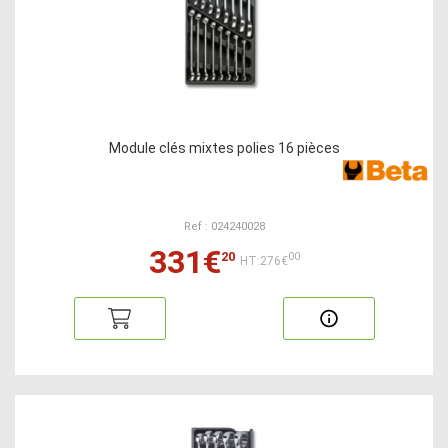
Module clés mixtes polies 16 pièces
Ref : 024240028
331€
20
00
HT:276€