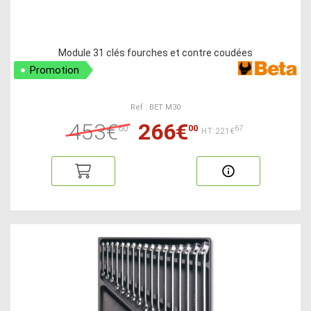
Module 31 clés fourches et contre coudées
Promotion
Ref : BET M30
453€
266€
60
00
67
HT:221€