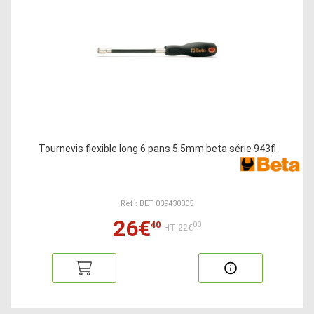
Tournevis flexible long 6 pans 5.5mm beta série 943fl
Ref : BET 009430305
26€
40
00
HT:22€