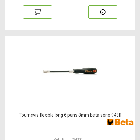
Tournevis flexible long 6 pans 8mm beta série 943fl
Ref : BET 009430308