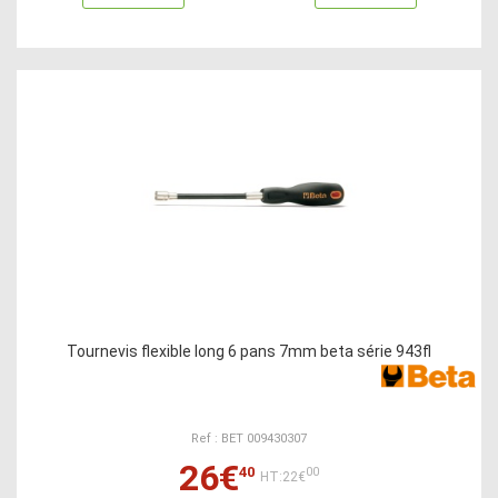
Tournevis flexible long 6 pans 7mm beta série 943fl
Ref : BET 009430307
26€
40
00
HT:22€