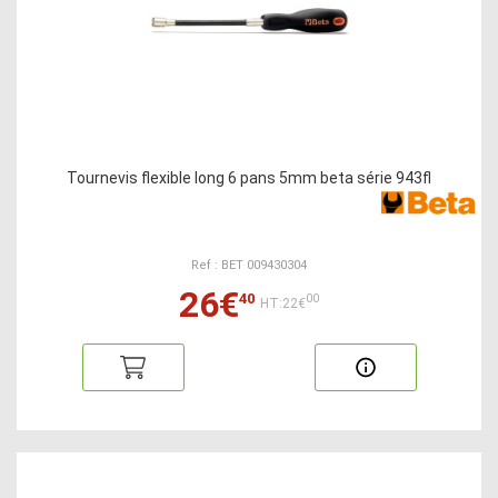
Tournevis flexible long 6 pans 5mm beta série 943fl
Ref : BET 009430304
26€
40
00
HT:22€