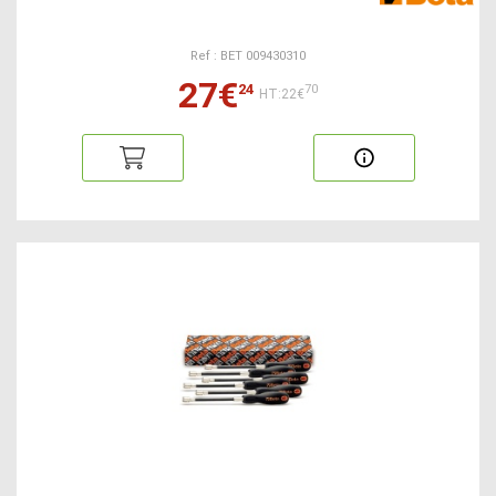
Ref : BET 009430310
27€
24
70
HT:22€