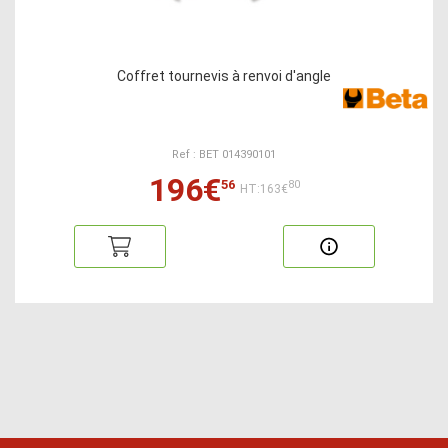
Coffret tournevis à renvoi d'angle
Ref : BET 014390101
196€
56
80
HT:163€