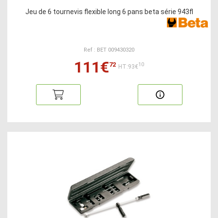
Jeu de 6 tournevis flexible long 6 pans beta série 943fl
Ref : BET 009430320
111€
72
10
HT:93€