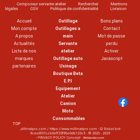
Composeur servante atelier
Rechercher
Mentions
légales
CGV
Politique de confidentialité
Livraison
Accueil
Outillage
Bons plans
Mon compte
Outillages a
Contact
A propos
main
Mot de passe
Actualités
Servante
perdu
Liste de nos
atelier
Activer
marques
Outillage auto
Javascript
partenaires
Usinage
Boutique Beta
E.P.I
Equipement
Atelier
Camion
Moto
Consommables
TOP
Millmatpro.com / https://www.millmatpro.com - ID
Robot bot-
9cee6f07ccb0eff33f86e0db123c5
- © 2025 - 2029
• PRIVACY POLICY Concept :
Weblandes.com