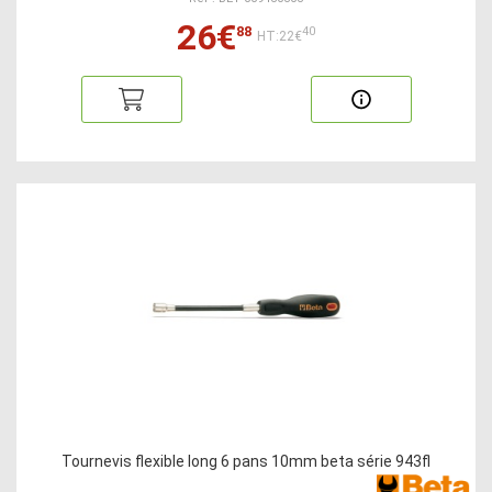
26€
88
40
HT:22€
Tournevis flexible long 6 pans 10mm beta série 943fl