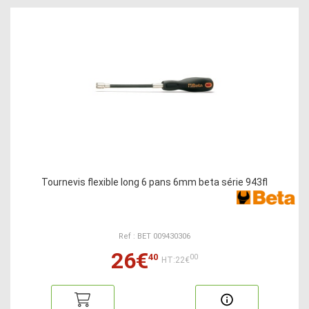
Tournevis flexible long 6 pans 6mm beta série 943fl
Ref : BET 009430306
26€
40
00
HT:22€